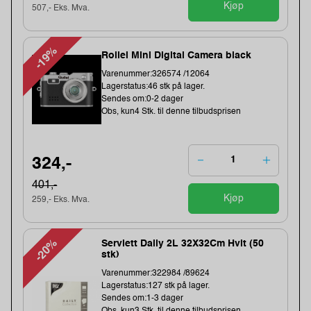
Kjøp
507,- Eks. Mva.
-19%
Rollei Mini Digital Camera black
Varenummer:326574 /12064
Lagerstatus:46 stk på lager.
Sendes om:0-2 dager
Obs, kun4 Stk. til denne tilbudsprisen
324,-
401,-
Kjøp
259,- Eks. Mva.
-20%
Serviett Daily 2L 32X32Cm Hvit (50
stk)
Varenummer:322984 /89624
Lagerstatus:127 stk på lager.
Sendes om:1-3 dager
Obs, kun3 Stk. til denne tilbudsprisen