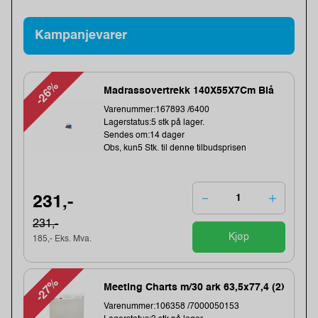
Kampanjevarer
-26%
Madrassovertrekk 140X55X7Cm Blå
Varenummer:167893 /6400
Lagerstatus:5 stk på lager.
Sendes om:14 dager
Obs, kun5 Stk. til denne tilbudsprisen
231,-
231,-
Kjøp
185,- Eks. Mva.
-27%
Meeting Charts m/30 ark 63,5x77,4 (2)
Varenummer:106358 /7000050153