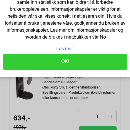
samle inn statistikk som kan bidra til å forbedre
Obs, kun2 Stk. til denne tilbudsprisen
brukeropplevelsen. Informasjonskapsler er viktig for at
nettsiden vår skal vises korrekt i nettleseren din. Hvis du
fortsetter å bruke tjenestene våre, godkjenner du bruken av
81,-
informasjonskapsler. Les mer om informasjonskapsler og
101,-
hvordan de brukes i nettbutikken vår
No
Kjøp
65,- Eks. Mva.
Les mer.
-37%
Kondator QuickClick
OK!
CPU/datamaskin Oppheng Sort
Varenummer:164139 /427-1203B
Lagerstatus:4 stk på lager.
Sendes om:0-2 dager
Obs, kun2 Stk. til denne tilbudsprisen
Bestillingsvare - Produktet kan ikke bli returnert
eller kansellert etter ordrebek...
634,-
1008,-