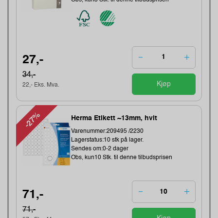
27,-
34,-
Kjøp
22,- Eks. Mva.
-27%
Herma Etikett ~13mm, hvit
Varenummer:209495 /2230
Lagerstatus:10 stk på lager.
Sendes om:0-2 dager
Obs, kun10 Stk. til denne tilbudsprisen
71,-
71,-