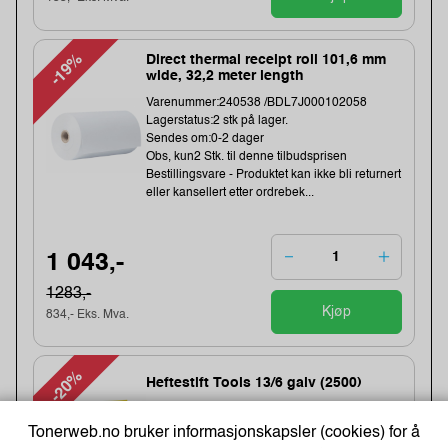
-19%
Direct thermal receipt roll 101,6 mm
wide, 32,2 meter length
Varenummer:240538 /BDL7J000102058
Lagerstatus:2 stk på lager.
Sendes om:0-2 dager
Obs, kun2 Stk. til denne tilbudsprisen
Bestillingsvare - Produktet kan ikke bli returnert
eller kansellert etter ordrebek...
1 043,-
1283,-
Kjøp
834,- Eks. Mva.
-20%
Heftestift Tools 13/6 galv (2500)
Varenummer:159457 /11830725
Lagerstatus:49 stk på lager.
Tonerweb.no bruker informasjonskapsler (cookies) for å
Sendes om:1-3 dager