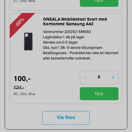
Kjøp
57,- Eks. Mva.
-50%
ONSALA Mobildeksel Svart med
Kortlomme Samsung A42
Varenummer:225252 /588562
Lagerstatus:1 stk på lager.
Sendes om:0-2 dager
Obs, kun1 Stk. til denne tilbudsprisen
Bestillingsvare - Produktet kan ikke bli returnert
eller kansellert etter ordrebek...
100,-
124,-
Kjøp
80,- Eks. Mva.
Vis flere