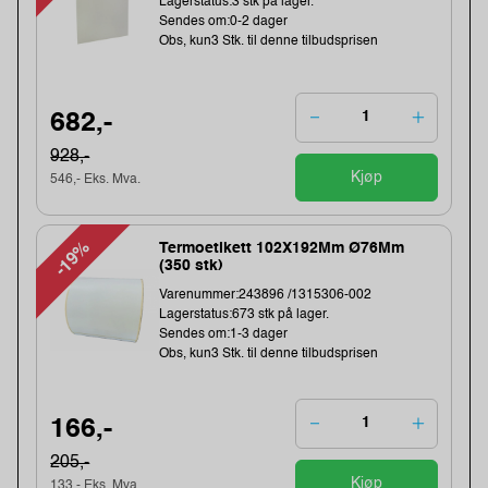
Lagerstatus:3 stk på lager.
Sendes om:0-2 dager
Obs, kun3 Stk. til denne tilbudsprisen
682,-
928,-
Kjøp
546,- Eks. Mva.
-19%
Termoetikett 102X192Mm Ø76Mm
(350 stk)
Varenummer:243896 /1315306-002
Lagerstatus:673 stk på lager.
Sendes om:1-3 dager
Obs, kun3 Stk. til denne tilbudsprisen
166,-
205,-
Kjøp
133,- Eks. Mva.