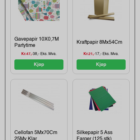
Gavepapir 10X0,7M
Kraftpapir 8Mx54Cm
Partytime
Kr.47,-
38,- Eks. Mva.
Kr.21,-
17,- Eks. Mva.
Kjøp
Kjøp
Cellofan 5Mx70Cm
Silkepapir 5 Ass
25My Klar
Farger (125 stk)