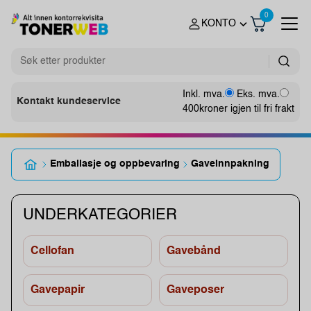
0
KONTO
Inkl. mva.
Eks. mva.
Kontakt kundeservice
400
kroner igjen til fri frakt
Emballasje og oppbevaring
Gaveinnpakning
UNDERKATEGORIER
Cellofan
Gavebånd
Gavepapir
Gaveposer