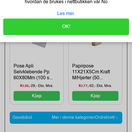
hvordan de brukes i nettbutikken vår
No
Kjøp
Kjøp
Les mer.
OK!
Pose Apli
Papirpose
Selvklebende Pp
11X21X5Cm Kraft
60X80Mm (100 s...
M/Hjerter (50...
Kr.35,-
28,- Eks. Mva.
Kr.77,-
62,- Eks. Mva.
Kjøp
Kjøp
Gavebånd
Mer i denne kategorienOrdrebrett