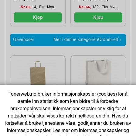
Kr.18,-
14,- Eks. Mva.
Kr.165,-
132,- Eks. Mva.
Kjøp
Kjøp
Gaveposer
Mer i denne kategorienOrdrebrett
Tonerweb.no bruker informasjonskapsler (cookies) for å
samle inn statistikk som kan bidra til å forbedre
Gavepose Kraft
brukeropplevelsen. Informasjonskapsler er viktig for at
Gavepose 18X8X21
18X7X24Cm
nettsiden vår skal vises korrekt i nettleseren din. Hvis du
Krem
M/Håndtak (25 s...
fortsetter å bruke tjenestene våre, godkjenner du bruken av
Kr.110,-
88,- Eks. Mva.
Kr.28,-
22,- Eks. Mva.
informasjonskapsler. Les mer om informasjonskapsler og