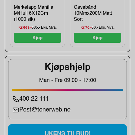
Merkelapp Manilla
Gavebånd
M/Hull 6X12Cm
10Mmx200M Matt
(1000 stk)
Sort
Kr.669,-
535,- Eks. Mva.
Kr.70,-
56,- Eks. Mva.
Kjøp
Kjøp
Kjøpshjelp
Man - Fre 09:00 - 17:00
400 22 111
Post@tonerweb.no
UKENS TILBUD!