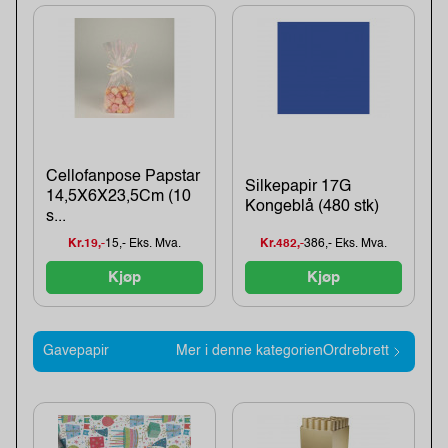
Cellofanpose Papstar
Silkepapir 17G
14,5X6X23,5Cm (10
Kongeblå (480 stk)
s...
Kr.19,-
15,- Eks. Mva.
Kr.482,-
386,- Eks. Mva.
Kjøp
Kjøp
Gavepapir
Mer i denne kategorienOrdrebrett