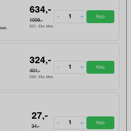
634,-
Kjøp
1008,-
507,- Eks. Mva.
ebek...
324,-
Kjøp
401,-
259,- Eks. Mva.
27,-
Kjøp
34,-