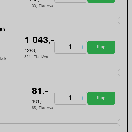
205,-
133,- Eks. Mva.
gth
1 043,-
Kjøp
1283,-
834,- Eks. Mva.
ebek...
81,-
Kjøp
101,-
65,- Eks. Mva.