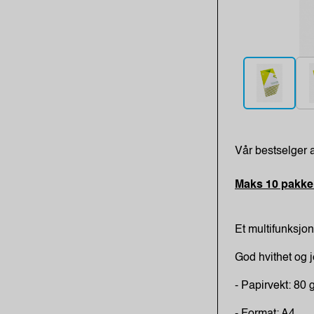
Vår bestselger a
Maks 10 pakker
Et multifunksjon
God hvithet og je
- Papirvekt: 80 