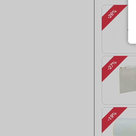
-26%
-27%
-19%