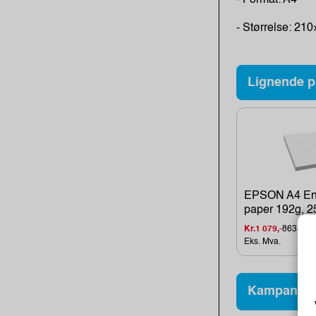
- Format: A4
- Størrelse: 2
Lignende p
EPSON A4 En
paper 192g, 25
Kr.1 079,-
863,-
Eks. Mva.
Kampanjev