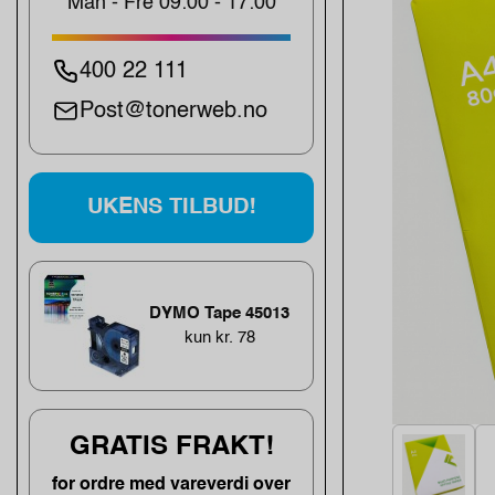
Man - Fre 09:00 - 17:00
400 22 111
Post@tonerweb.no
UKENS TILBUD!
DYMO Tape 45013
kun kr. 78
GRATIS FRAKT!
for ordre med vareverdi over