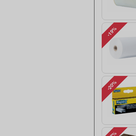
-19%
-20%