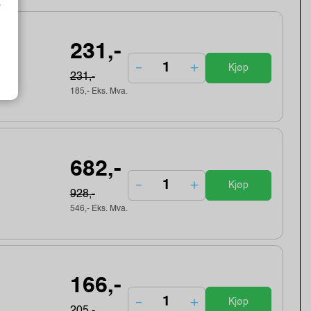
o
231,-
Kjøp
231,-
185,- Eks. Mva.
682,-
Kjøp
928,-
546,- Eks. Mva.
166,-
Kjøp