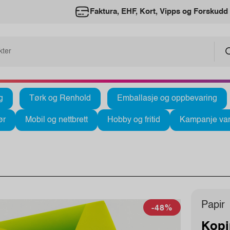
Faktura, EHF, Kort, Vipps og Forskudd
g
Tørk og Renhold
Emballasje og oppbevaring
ør
Mobil og nettbrett
Hobby og fritid
Kampanje var
Papir
-48%
Kopip