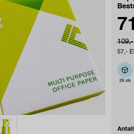
Best
71
109,-
57,- E
28 stk
Antall