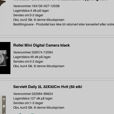
Varenummer:164139 /427-1203B
Lagerstatus:4 stk på lager.
Sendes om:0-2 dager
Obs, kun2 Stk. til denne tilbudsprisen
Bestillingsvare - Produktet kan ikke bli returnert eller kansellert etter ordr
Rollei Mini Digital Camera black
Varenummer:326574 /12064
Lagerstatus:46 stk på lager.
Sendes om:0-2 dager
Obs, kun4 Stk. til denne tilbudsprisen
Serviett Daily 2L 32X32Cm Hvit (50 stk)
Varenummer:322984 /89624
Lagerstatus:127 stk på lager.
Sendes om:1-3 dager
Obs, kun3 Stk. til denne tilbudsprisen