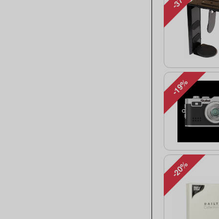
-37%
-19%
-20%