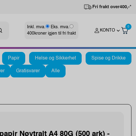
Fri frakt over
400,-*
Inkl. mva.
Eks. mva.
0
KONTO
400
kroner igjen til fri frakt
Papir
Helse og Sikkerhet
Spise og Drikke
er
Gratisvarer
Alle
apir Nøytralt A4 80G (500 ark) -