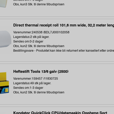
Sendes om:1-3 dager
Obs, kun3 Stk. til denne tilbudsprisen
Direct thermal receipt roll 101,6 mm wide, 32,2 meter len
Varenummer:240538 /BDL7J000102058
Lagerstatus:2 stk på lager.
Sendes om:0-2 dager
Obs, kun2 Stk. til denne tilbudsprisen
Bestillingsvare - Produktet kan ikke bli returnert eller kansellert etter ordr
Heftestift Tools 13/6 galv (2500)
Varenummer:159457 /11830725
Lagerstatus:49 stk på lager.
Sendes om:1-3 dager
Obs, kun2 Stk. til denne tilbudsprisen
Kondator QuickClick CPU/datamaskin Oppheng Sort