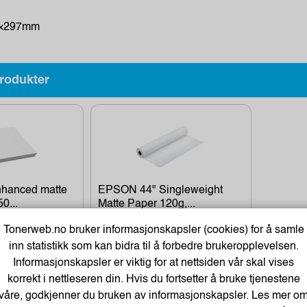
10×297mm
rodukter
hanced matte
EPSON 44" Singleweight
0...
Matte Paper 120g,...
Kr.1 985,-
1 588,-
Kjøp
Kjøp
Tonerweb.no bruker informasjonskapsler (cookies) for å samle
Eks. Mva.
inn statistikk som kan bidra til å forbedre brukeropplevelsen.
Informasjonskapsler er viktig for at nettsiden vår skal vises
korrekt i nettleseren din. Hvis du fortsetter å bruke tjenestene
arer
våre, godkjenner du bruken av informasjonskapsler. Les mer o