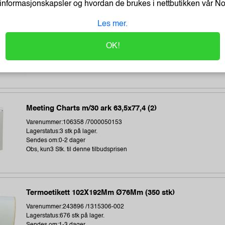
informasjonskapsler og hvordan de brukes i nettbutikken vår
N
Madrassovertrekk 140X55X7Cm Blå
Les mer.
Varenummer:167893 /6400
OK!
Lagerstatus:5 stk på lager.
Sendes om:14 dager
Obs, kun5 Stk. til denne tilbudsprisen
Meeting Charts m/30 ark 63,5x77,4 (2)
Varenummer:106358 /7000050153
Lagerstatus:3 stk på lager.
Sendes om:0-2 dager
Obs, kun3 Stk. til denne tilbudsprisen
Termoetikett 102X192Mm Ø76Mm (350 stk)
Varenummer:243896 /1315306-002
Lagerstatus:676 stk på lager.