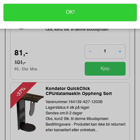
-20%
Heftestift Tools 13/6 galv (2500)
OK!
Varenummer:159457 /11830725
Lagerstatus:49 stk på lager.
Sendes om:1-3 dager
Obs, kun2 Stk. til denne tilbudsprisen
81,-
101,-
Kjøp
65,- Eks. Mva.
-37%
Kondator QuickClick
CPU/datamaskin Oppheng Sort
Varenummer:164139 /427-1203B
Lagerstatus:4 stk på lager.
Sendes om:0-2 dager
Obs, kun2 Stk. til denne tilbudsprisen
Bestillingsvare - Produktet kan ikke bli returnert
eller kansellert etter ordrebek...