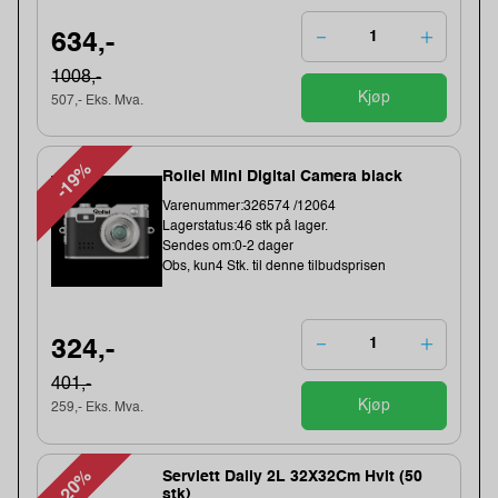
634,-
1008,-
Kjøp
507,- Eks. Mva.
-19%
Rollei Mini Digital Camera black
Varenummer:326574 /12064
Lagerstatus:46 stk på lager.
Sendes om:0-2 dager
Obs, kun4 Stk. til denne tilbudsprisen
324,-
401,-
Kjøp
259,- Eks. Mva.
-20%
Serviett Daily 2L 32X32Cm Hvit (50
stk)