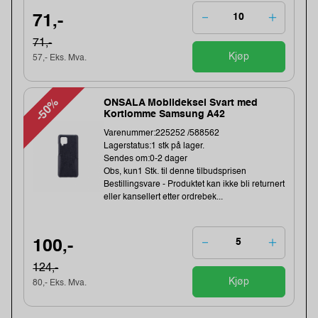
71,-
71,-
Kjøp
57,- Eks. Mva.
-50%
ONSALA Mobildeksel Svart med
Kortlomme Samsung A42
Varenummer:225252 /588562
Lagerstatus:1 stk på lager.
Sendes om:0-2 dager
Obs, kun1 Stk. til denne tilbudsprisen
Bestillingsvare - Produktet kan ikke bli returnert
eller kansellert etter ordrebek...
100,-
124,-
Kjøp
80,- Eks. Mva.