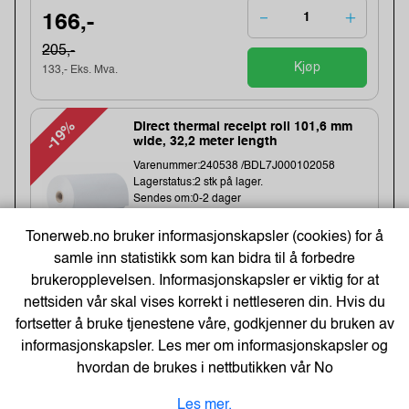
166,-
205,-
Kjøp
133,- Eks. Mva.
-19%
Direct thermal receipt roll 101,6 mm
wide, 32,2 meter length
Varenummer:240538 /BDL7J000102058
Lagerstatus:2 stk på lager.
Sendes om:0-2 dager
Obs, kun2 Stk. til denne tilbudsprisen
Bestillingsvare - Produktet kan ikke bli returnert
Tonerweb.no bruker informasjonskapsler (cookies) for å
eller kansellert etter ordrebek...
samle inn statistikk som kan bidra til å forbedre
brukeropplevelsen. Informasjonskapsler er viktig for at
nettsiden vår skal vises korrekt i nettleseren din. Hvis du
1 043,-
fortsetter å bruke tjenestene våre, godkjenner du bruken av
1283,-
informasjonskapsler. Les mer om informasjonskapsler og
Kjøp
834,- Eks. Mva.
hvordan de brukes i nettbutikken vår
No
Les mer.