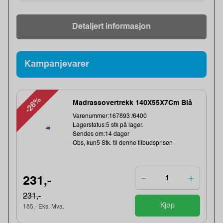
Detaljert informasjon
Kampanjevarer
-26%
Madrassovertrekk 140X55X7Cm Blå
Varenummer:167893 /6400
Lagerstatus:5 stk på lager.
Sendes om:14 dager
Obs, kun5 Stk. til denne tilbudsprisen
231,-
231,-
Kjøp
185,- Eks. Mva.