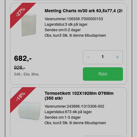
-27%
Meeting Charts m/30 ark 63,5x77,4 (2)
Varenummer:106358 /7000050153
Lagerstatus:3 stk på lager.
Sendes om:0-2 dager
Obs, kun3 Stk. til denne tilbudsprisen
682,-
928,-
Kjøp
546,- Eks. Mva.
-19%
Termoetikett 102X192Mm Ø76Mm
(350 stk)
Varenummer:243896 /1315306-002
Lagerstatus:673 stk på lager.
Sendes om:1-3 dager
Obs, kun3 Stk. til denne tilbudsprisen