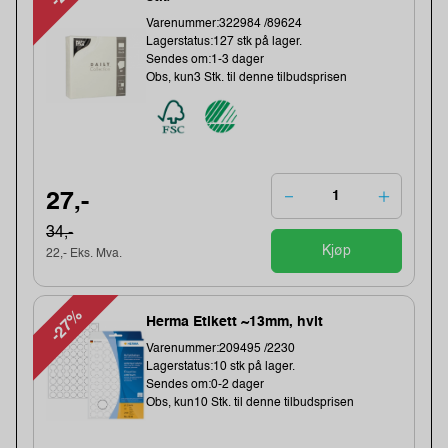
Varenummer:322984 /89624
Lagerstatus:127 stk på lager.
Sendes om:1-3 dager
Obs, kun3 Stk. til denne tilbudsprisen
27,-
34,-
Kjøp
22,- Eks. Mva.
-27%
Herma Etikett ~13mm, hvit
Varenummer:209495 /2230
Lagerstatus:10 stk på lager.
Sendes om:0-2 dager
Obs, kun10 Stk. til denne tilbudsprisen