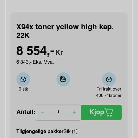
X94x toner yellow high kap.
22K
8 554,-
Kr
6 843,- Eks. Mva.
0 stk
Fri frakt over
400,-* kroner
Kjøp
Antall:
Tilgjengelige pakker
Stk (1)