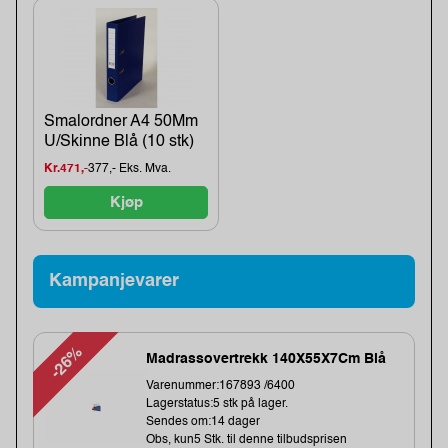
Smalordner A4 50Mm
U/Skinne Blå (10 stk)
Kr.471,-
377,- Eks. Mva.
Kjøp
Kampanjevarer
-26%
Madrassovertrekk 140X55X7Cm Blå
Varenummer:167893 /6400
Lagerstatus:5 stk på lager.
Sendes om:14 dager
Obs, kun5 Stk. til denne tilbudsprisen