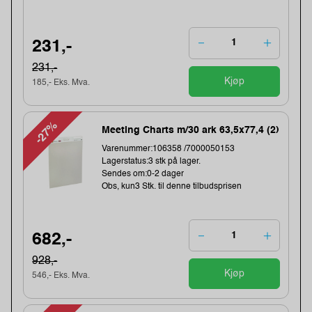
231,-
231,-
Kjøp
185,- Eks. Mva.
-27%
Meeting Charts m/30 ark 63,5x77,4 (2)
Varenummer:106358 /7000050153
Lagerstatus:3 stk på lager.
Sendes om:0-2 dager
Obs, kun3 Stk. til denne tilbudsprisen
682,-
928,-
Kjøp
546,- Eks. Mva.