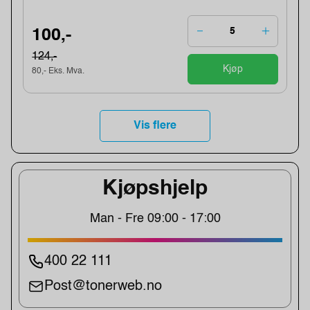
100,-
124,-
Kjøp
80,- Eks. Mva.
Vis flere
Kjøpshjelp
Man - Fre 09:00 - 17:00
400 22 111
Post@tonerweb.no