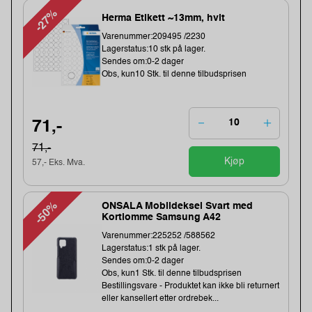
-27%
Herma Etikett ~13mm, hvit
Varenummer:209495 /2230
Lagerstatus:10 stk på lager.
Sendes om:0-2 dager
Obs, kun10 Stk. til denne tilbudsprisen
71,-
71,-
Kjøp
57,- Eks. Mva.
-50%
ONSALA Mobildeksel Svart med
Kortlomme Samsung A42
Varenummer:225252 /588562
Lagerstatus:1 stk på lager.
Sendes om:0-2 dager
Obs, kun1 Stk. til denne tilbudsprisen
Bestillingsvare - Produktet kan ikke bli returnert
eller kansellert etter ordrebek...