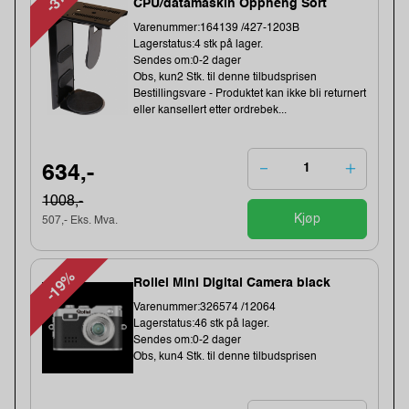
CPU/datamaskin Oppheng Sort
Varenummer:164139 /427-1203B
Lagerstatus:4 stk på lager.
Sendes om:0-2 dager
Obs, kun2 Stk. til denne tilbudsprisen
Bestillingsvare - Produktet kan ikke bli returnert
eller kansellert etter ordrebek...
634,-
1008,-
Kjøp
507,- Eks. Mva.
-19%
Rollei Mini Digital Camera black
Varenummer:326574 /12064
Lagerstatus:46 stk på lager.
Sendes om:0-2 dager
Obs, kun4 Stk. til denne tilbudsprisen