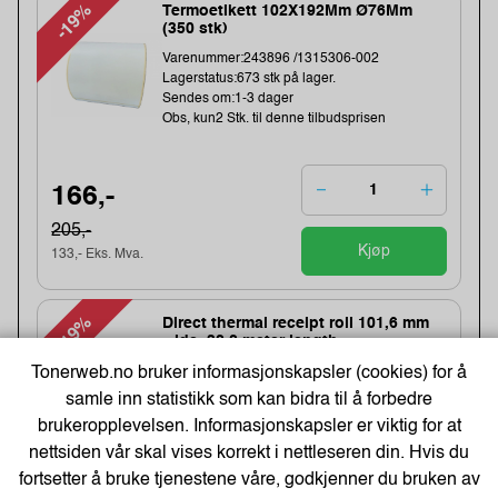
-19%
Termoetikett 102X192Mm Ø76Mm
(350 stk)
Varenummer:243896 /1315306-002
Lagerstatus:673 stk på lager.
Sendes om:1-3 dager
Obs, kun2 Stk. til denne tilbudsprisen
166,-
205,-
Kjøp
133,- Eks. Mva.
-19%
Direct thermal receipt roll 101,6 mm
wide, 32,2 meter length
Tonerweb.no bruker informasjonskapsler (cookies) for å
Varenummer:240538 /BDL7J000102058
Lagerstatus:2 stk på lager.
samle inn statistikk som kan bidra til å forbedre
Sendes om:0-2 dager
brukeropplevelsen. Informasjonskapsler er viktig for at
Obs, kun2 Stk. til denne tilbudsprisen
nettsiden vår skal vises korrekt i nettleseren din. Hvis du
Bestillingsvare - Produktet kan ikke bli returnert
eller kansellert etter ordrebek...
fortsetter å bruke tjenestene våre, godkjenner du bruken av