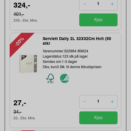
324,-
401,-
Kjøp
259,- Eks. Mva.
-20%
Serviett Daily 2L 32X32Cm Hvit (50
stk)
Varenummer:322984 /89624
Lagerstatus:123 stk på lager.
Sendes om:1-3 dager
Obs, kun3 Stk. til denne tilbudsprisen
27,-
34,-
Kjøp
22,- Eks. Mva.