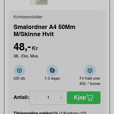
Kontorprodukter
Smalordner A4 50Mm
M/Skinne Hvit
48,-
Kr
38,- Eks. Mva.
530 stk
1-3 dager
Fri frakt over
400,-* kroner
Kjøp
Antall:
Tilgjengelige pakker
Stk (1)
Kartong (10)