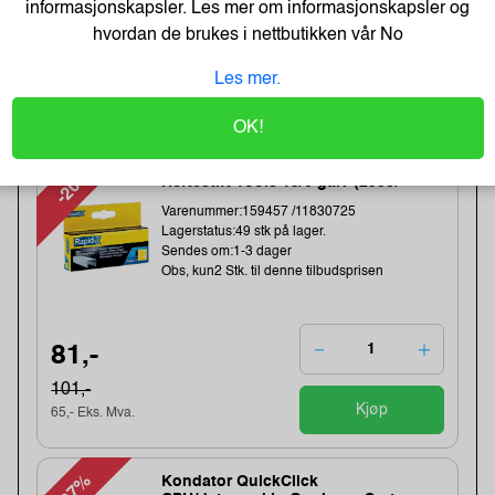
informasjonskapsler. Les mer om informasjonskapsler og
hvordan de brukes i nettbutikken vår
No
1 043,-
Les mer.
1283,-
Kjøp
834,- Eks. Mva.
OK!
-20%
Heftestift Tools 13/6 galv (2500)
Varenummer:159457 /11830725
Lagerstatus:49 stk på lager.
Sendes om:1-3 dager
Obs, kun2 Stk. til denne tilbudsprisen
81,-
101,-
Kjøp
65,- Eks. Mva.
-37%
Kondator QuickClick