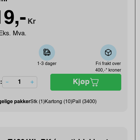
9,-
Kr
Eks. Mva.
1-3 dager
Fri frakt over
400,-* kroner
Kjøp
:
gelige pakker
Stk (1)
Kartong (10)
Pall (3400)