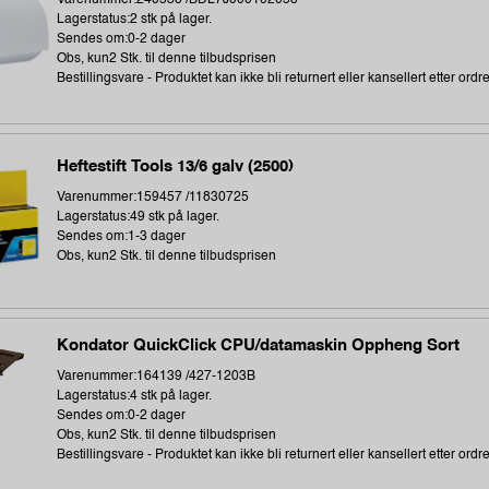
Lagerstatus:2 stk på lager.
Sendes om:0-2 dager
Obs, kun2 Stk. til denne tilbudsprisen
Bestillingsvare - Produktet kan ikke bli returnert eller kansellert etter ordr
Heftestift Tools 13/6 galv (2500)
Varenummer:159457 /11830725
Lagerstatus:49 stk på lager.
Sendes om:1-3 dager
Obs, kun2 Stk. til denne tilbudsprisen
Kondator QuickClick CPU/datamaskin Oppheng Sort
Varenummer:164139 /427-1203B
Lagerstatus:4 stk på lager.
Sendes om:0-2 dager
Obs, kun2 Stk. til denne tilbudsprisen
Bestillingsvare - Produktet kan ikke bli returnert eller kansellert etter ordr