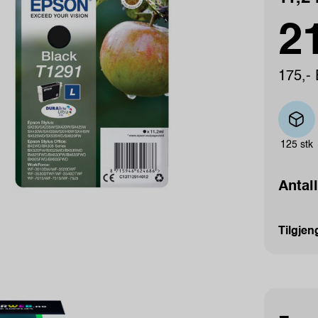
21
175,- 
125 stk
Antall
Tilgjen