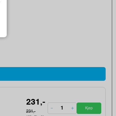
o
231,-
Kjøp
231,-