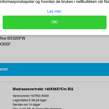
informasjonskapsler og hvordan de brukes i nettbutikken vår
N
oriekvalitet som ikke bare ser bra ut – de er også hurtigtørkende,
 og lysbestandige.
Les mer.
ivere
OK!
ce WF-7515
SX420W
ffice BX320FW
BX305F
arer
Madrassovertrekk 140X55X7Cm Blå
Varenummer:167893 /6400
Lagerstatus:5 stk på lager.
Sendes om:14 dager