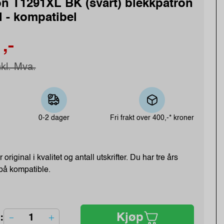
n T1291XL BK (svart) blekkpatron
l - kompatibel
,-
nkl. Mva.
0-2 dager
Fri frakt over
400,-* kroner
 original i kvalitet og antall utskrifter. Du har tre års
 på kompatible.
Kjøp
: