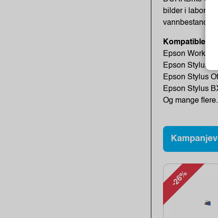
bilder i laborat
vannbestandige
Kompatible skr
Epson WorkFor
Epson Stylus 
Epson Stylus O
Epson Stylus 
Og mange flere.
Kampanjev
-26%