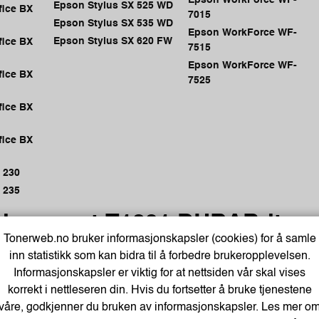
Epson Stylus SX 525 WD
fice BX
7015
Epson Stylus SX 535 WD
Epson WorkForce WF-
Epson Stylus SX 620 FW
fice BX
7515
Epson WorkForce WF-
fice BX
7525
fice BX
fice BX
 230
 235
ing svart T1291 DURABrite
Tonerweb.no bruker informasjonskapsler (cookies) for å samle
lekk
inn statistikk som kan bidra til å forbedre brukeropplevelsen.
r med separat blekk
Informasjonskapsler er viktig for at nettsiden vår skal vises
 er optimalisert for Epson-skrivere
korrekt i nettleseren din. Hvis du fortsetter å bruke tjenestene
våre, godkjenner du bruken av informasjonskapsler. Les mer o
blekk produserer tekstdokumenter i forretningskvalitet og