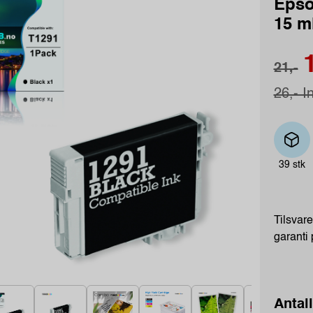
Epso
15 m
1
21,-
26,- I
39 stk
Tilsvarer
garanti
Antall