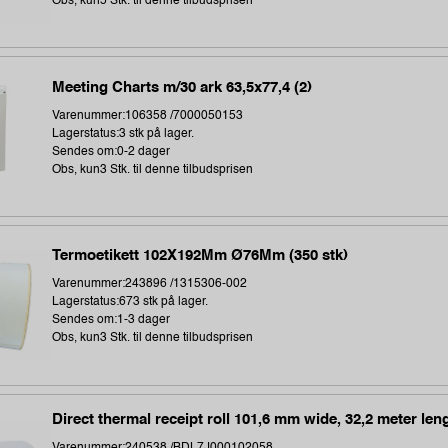
Obs, kun5 Stk. til denne tilbudsprisen
Meeting Charts m/30 ark 63,5x77,4 (2)
Varenummer:106358 /7000050153
Lagerstatus:3 stk på lager.
Sendes om:0-2 dager
Obs, kun3 Stk. til denne tilbudsprisen
Termoetikett 102X192Mm Ø76Mm (350 stk)
Varenummer:243896 /1315306-002
Lagerstatus:673 stk på lager.
Sendes om:1-3 dager
Obs, kun3 Stk. til denne tilbudsprisen
Direct thermal receipt roll 101,6 mm wide, 32,2 meter len
Varenummer:240538 /BDL7J000102058