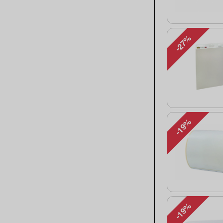
-27%
-19%
-19%