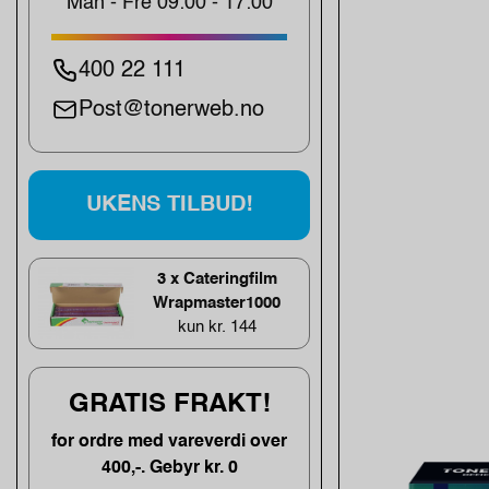
Man - Fre 09:00 - 17:00
400 22 111
Post@tonerweb.no
UKENS TILBUD!
3 x Cateringfilm
Wrapmaster1000
kun kr. 144
GRATIS FRAKT!
for ordre med vareverdi over
400,-. Gebyr kr. 0