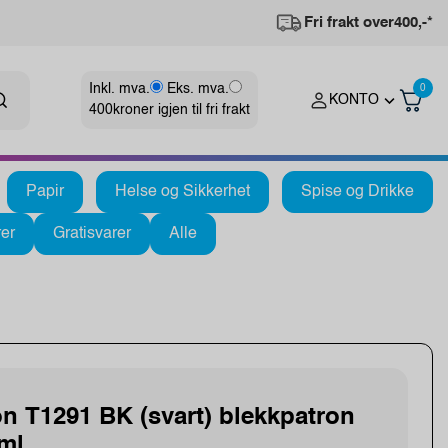
Fri frakt over
400,-*
Inkl. mva.
Eks. mva.
0
KONTO
400
kroner igjen til fri frakt
Papir
Helse og Sikkerhet
Spise og Drikke
er
Gratisvarer
Alle
n T1291 BK (svart) blekkpatron
 ml