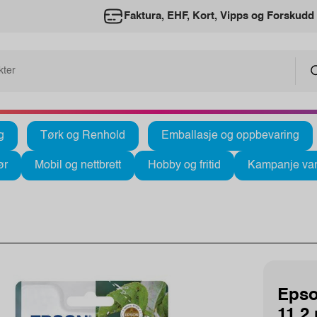
Faktura, EHF, Kort, Vipps og Forskudd
g
Tørk og Renhold
Emballasje og oppbevaring
ør
Mobil og nettbrett
Hobby og fritid
Kampanje var
Epso
11,2