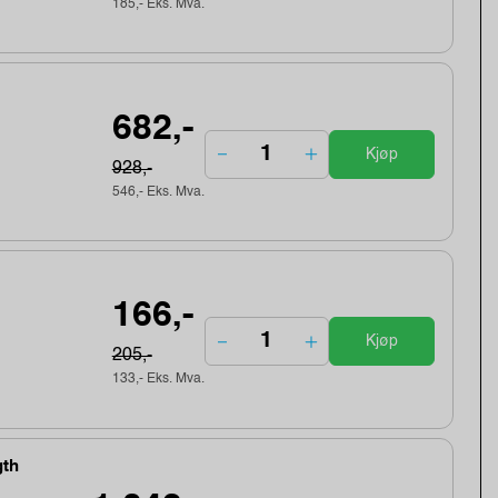
185,- Eks. Mva.
682,-
Kjøp
928,-
546,- Eks. Mva.
166,-
Kjøp
205,-
133,- Eks. Mva.
gth