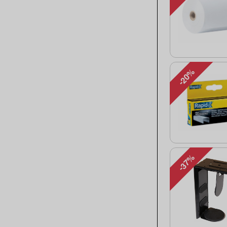
-20%
-37%