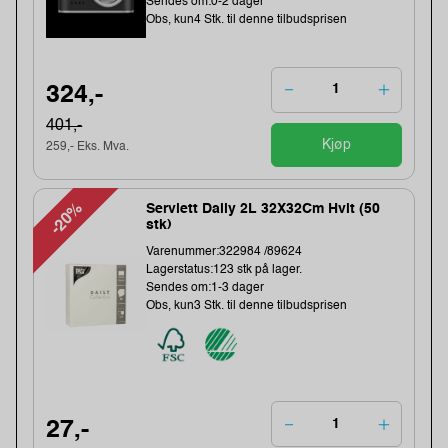
Sendes om:0-2 dager
Obs, kun4 Stk. til denne tilbudsprisen
324,-
401,-
Kjøp
259,- Eks. Mva.
-20%
Serviett Daily 2L 32X32Cm Hvit (50
stk)
Varenummer:322984 /89624
Lagerstatus:123 stk på lager.
Sendes om:1-3 dager
Obs, kun3 Stk. til denne tilbudsprisen
27,-