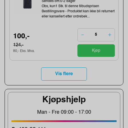
Sendes om:0-2 dager
Obs, kun1 Stk. til denne tilbudsprisen
Bestillingsvare - Produktet kan ikke bli returnert
eller kansellert etter ordrebek...
100,-
124,-
Kjøp
80,- Eks. Mva.
Vis flere
Kjøpshjelp
Man - Fre 09:00 - 17:00