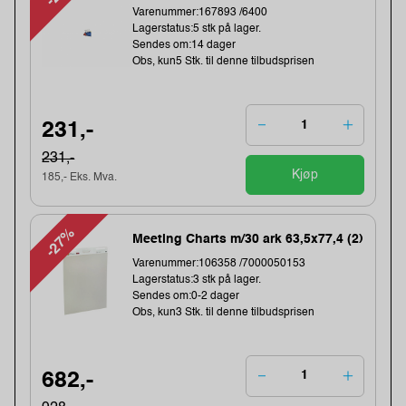
Varenummer:167893 /6400
Lagerstatus:5 stk på lager.
Sendes om:14 dager
Obs, kun5 Stk. til denne tilbudsprisen
231,-
231,-
Kjøp
185,- Eks. Mva.
-27%
Meeting Charts m/30 ark 63,5x77,4 (2)
Varenummer:106358 /7000050153
Lagerstatus:3 stk på lager.
Sendes om:0-2 dager
Obs, kun3 Stk. til denne tilbudsprisen
682,-