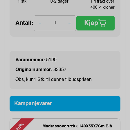
1 stk
0-2 dager
Fri frakt over
400,-* kroner
Kjøp
Antall:
Varenummer:
5190
Originalnummer:
83357
Obs, kun1 Stk. til denne tilbudsprisen
Kampanjevarer
-26%
Madrassovertrekk 140X55X7Cm Blå