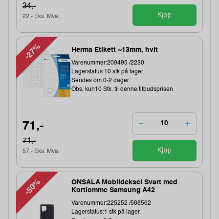
34,-
Kjøp
22,- Eks. Mva.
-27%
Herma Etikett ~13mm, hvit
Varenummer:209495 /2230
Lagerstatus:10 stk på lager.
Sendes om:0-2 dager
Obs, kun10 Stk. til denne tilbudsprisen
71,-
71,-
Kjøp
57,- Eks. Mva.
-50%
ONSALA Mobildeksel Svart med
Kortlomme Samsung A42
Varenummer:225252 /588562
Lagerstatus:1 stk på lager.