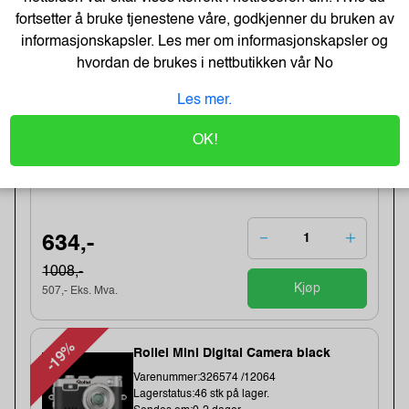
65,- Eks. Mva.
fortsetter å bruke tjenestene våre, godkjenner du bruken av
informasjonskapsler. Les mer om informasjonskapsler og
-37%
Kondator QuickClick
hvordan de brukes i nettbutikken vår
No
CPU/datamaskin Oppheng Sort
Varenummer:164139 /427-1203B
Les mer.
Lagerstatus:4 stk på lager.
Sendes om:0-2 dager
OK!
Obs, kun2 Stk. til denne tilbudsprisen
Bestillingsvare - Produktet kan ikke bli returnert
eller kansellert etter ordrebek...
634,-
1008,-
Kjøp
507,- Eks. Mva.
-19%
Rollei Mini Digital Camera black
Varenummer:326574 /12064
Lagerstatus:46 stk på lager.