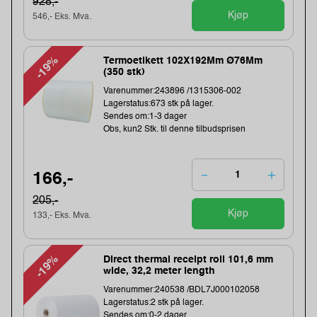
928,-
Kjøp
546,- Eks. Mva.
-19%
Termoetikett 102X192Mm Ø76Mm
(350 stk)
Varenummer:243896 /1315306-002
Lagerstatus:673 stk på lager.
Sendes om:1-3 dager
Obs, kun2 Stk. til denne tilbudsprisen
166,-
205,-
Kjøp
133,- Eks. Mva.
-19%
Direct thermal receipt roll 101,6 mm
wide, 32,2 meter length
Varenummer:240538 /BDL7J000102058
Lagerstatus:2 stk på lager.
Sendes om:0-2 dager