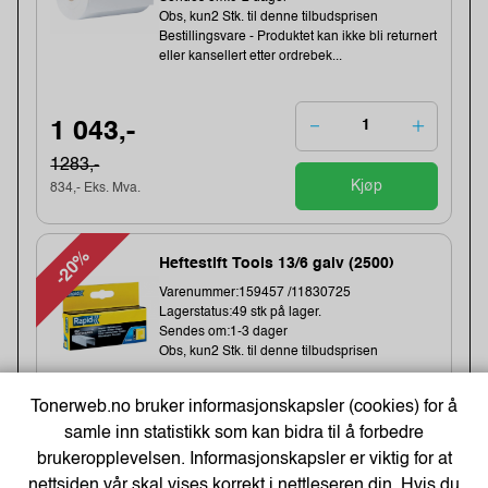
Obs, kun2 Stk. til denne tilbudsprisen
Bestillingsvare - Produktet kan ikke bli returnert
eller kansellert etter ordrebek...
1 043,-
1283,-
Kjøp
834,- Eks. Mva.
-20%
Heftestift Tools 13/6 galv (2500)
Varenummer:159457 /11830725
Lagerstatus:49 stk på lager.
Sendes om:1-3 dager
Obs, kun2 Stk. til denne tilbudsprisen
Tonerweb.no bruker informasjonskapsler (cookies) for å
81,-
samle inn statistikk som kan bidra til å forbedre
brukeropplevelsen. Informasjonskapsler er viktig for at
101,-
nettsiden vår skal vises korrekt i nettleseren din. Hvis du
Kjøp