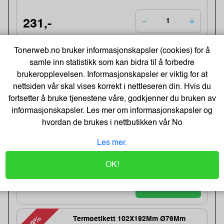
231,-
231,-
Kjøp
Tonerweb.no bruker informasjonskapsler (cookies) for å
185,- Eks. Mva.
samle inn statistikk som kan bidra til å forbedre
brukeropplevelsen. Informasjonskapsler er viktig for at
-27%
Meeting Charts m/30 ark 63,5x77,4 (2)
nettsiden vår skal vises korrekt i nettleseren din. Hvis du
Varenummer:106358 /7000050153
fortsetter å bruke tjenestene våre, godkjenner du bruken av
Lagerstatus:3 stk på lager.
informasjonskapsler. Les mer om informasjonskapsler og
Sendes om:0-2 dager
hvordan de brukes i nettbutikken vår
No
Obs, kun3 Stk. til denne tilbudsprisen
Les mer.
682,-
OK!
928,-
Kjøp
546,- Eks. Mva.
Termoetikett 102X192Mm Ø76Mm