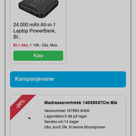
24.000 mAh All-in-1
Laptop PowerBank,
Bl...
Kr.1 382,-
1 106,- Eks. Mva.
Kjøp
Kampanjevarer
-26%
Madrassovertrekk 140X55X7Cm Blå
Varenummer:167893 /6400
Lagerstatus:5 stk på lager.
Sendes om:14 dager
Obs, kun5 Stk. til denne tilbudsprisen