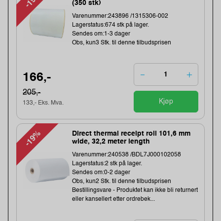
-19%
(350 stk)
Varenummer:243896 /1315306-002
Lagerstatus:674 stk på lager.
Sendes om:1-3 dager
Obs, kun3 Stk. til denne tilbudsprisen
166,-
205,-
Kjøp
133,- Eks. Mva.
-19%
Direct thermal receipt roll 101,6 mm
wide, 32,2 meter length
Varenummer:240538 /BDL7J000102058
Lagerstatus:2 stk på lager.
Sendes om:0-2 dager
Obs, kun2 Stk. til denne tilbudsprisen
Bestillingsvare - Produktet kan ikke bli returnert
eller kansellert etter ordrebek...