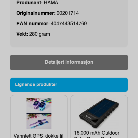
Produsent:
HAMA
Originalnummer:
00201714
EAN-nummer:
4047443514769
Vekt:
280 gram
Detaljert informasjon
Lignende produkter
16.000 mAh Outdoor
Vanntett GPS klokke til