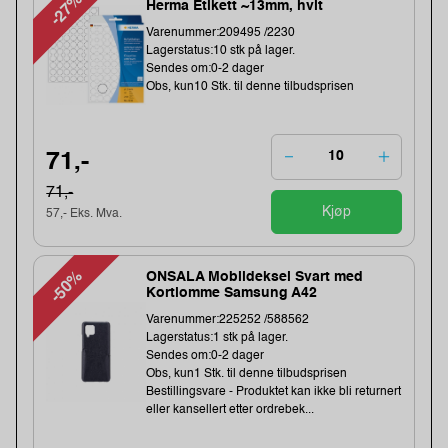
-27%
Herma Etikett ~13mm, hvit
Varenummer:209495 /2230
Lagerstatus:10 stk på lager.
Sendes om:0-2 dager
Obs, kun10 Stk. til denne tilbudsprisen
71,-
71,-
Kjøp
57,- Eks. Mva.
-50%
ONSALA Mobildeksel Svart med
Kortlomme Samsung A42
Varenummer:225252 /588562
Lagerstatus:1 stk på lager.
Sendes om:0-2 dager
Obs, kun1 Stk. til denne tilbudsprisen
Bestillingsvare - Produktet kan ikke bli returnert
eller kansellert etter ordrebek...