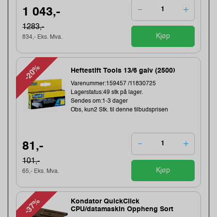
1 043,-
1283,-
Kjøp
834,- Eks. Mva.
-20%
Heftestift Tools 13/6 galv (2500)
Varenummer:159457 /11830725
Lagerstatus:49 stk på lager.
Sendes om:1-3 dager
Obs, kun2 Stk. til denne tilbudsprisen
81,-
101,-
Kjøp
65,- Eks. Mva.
-37%
Kondator QuickClick
CPU/datamaskin Oppheng Sort