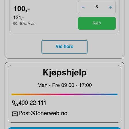
100,-
124,-
Kjøp
80,- Eks. Mva.
Vis flere
Kjøpshjelp
Man - Fre 09:00 - 17:00
400 22 111
Post@tonerweb.no