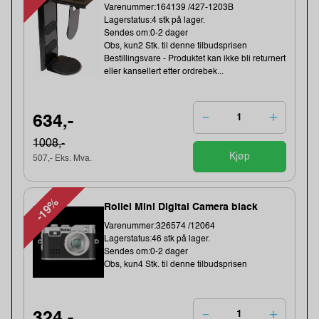
Varenummer:164139 /427-1203B
Lagerstatus:4 stk på lager.
Sendes om:0-2 dager
Obs, kun2 Stk. til denne tilbudsprisen
Bestillingsvare - Produktet kan ikke bli returnert
eller kansellert etter ordrebek...
634,-
1008,-
Kjøp
507,- Eks. Mva.
-19%
Rollei Mini Digital Camera black
Varenummer:326574 /12064
Lagerstatus:46 stk på lager.
Sendes om:0-2 dager
Obs, kun4 Stk. til denne tilbudsprisen
324,-