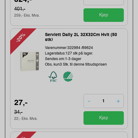
401,-
Kjøp
259,- Eks. Mva.
-20%
Serviett Daily 2L 32X32Cm Hvit (50
stk)
Varenummer:322984 /89624
Lagerstatus:127 stk på lager.
Sendes om:1-3 dager
Obs, kun3 Stk. til denne tilbudsprisen
27,-
34,-
Kjøp
22,- Eks. Mva.