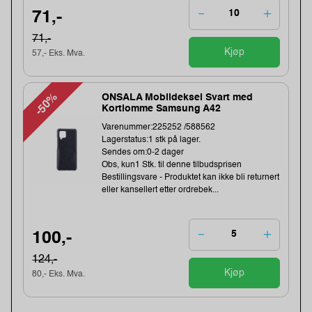
71,-
71,-
Kjøp
57,- Eks. Mva.
-50%
ONSALA Mobildeksel Svart med
Kortlomme Samsung A42
Varenummer:225252 /588562
Lagerstatus:1 stk på lager.
Sendes om:0-2 dager
Obs, kun1 Stk. til denne tilbudsprisen
Bestillingsvare - Produktet kan ikke bli returnert
eller kansellert etter ordrebek...
100,-
124,-
Kjøp
80,- Eks. Mva.