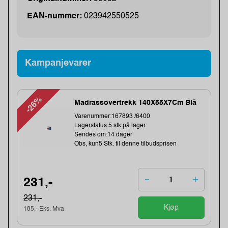
EAN-nummer:
023942550525
Kampanjevarer
-26%
Madrassovertrekk 140X55X7Cm Blå
Varenummer:167893 /6400
Lagerstatus:5 stk på lager.
Sendes om:14 dager
Obs, kun5 Stk. til denne tilbudsprisen
231,-
231,-
Kjøp
185,- Eks. Mva.