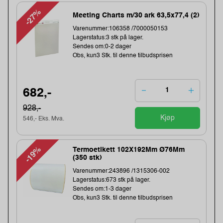
-27%
Meeting Charts m/30 ark 63,5x77,4 (2)
Varenummer:106358 /7000050153
Lagerstatus:3 stk på lager.
Sendes om:0-2 dager
Obs, kun3 Stk. til denne tilbudsprisen
682,-
928,-
Kjøp
546,- Eks. Mva.
-19%
Termoetikett 102X192Mm Ø76Mm
(350 stk)
Varenummer:243896 /1315306-002
Lagerstatus:673 stk på lager.
Sendes om:1-3 dager
Obs, kun3 Stk. til denne tilbudsprisen