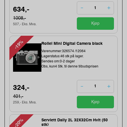
634,-
1008,-
Kjøp
507,- Eks. Mva.
-19%
Rollei Mini Digital Camera black
Varenummer:326574 /12064
Lagerstatus:46 stk på lager.
Sendes om:0-2 dager
Obs, kun4 Stk. til denne tilbudsprisen
324,-
401,-
Kjøp
259,- Eks. Mva.
-20%
Serviett Daily 2L 32X32Cm Hvit (50
stk)