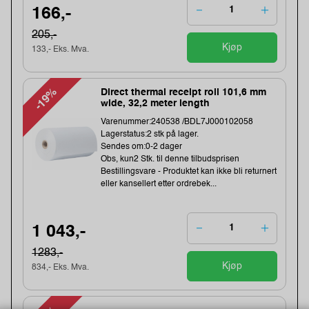
166,-
205,-
Kjøp
133,- Eks. Mva.
-19%
Direct thermal receipt roll 101,6 mm
wide, 32,2 meter length
Varenummer:240538 /BDL7J000102058
Lagerstatus:2 stk på lager.
Sendes om:0-2 dager
Obs, kun2 Stk. til denne tilbudsprisen
Bestillingsvare - Produktet kan ikke bli returnert
eller kansellert etter ordrebek...
1 043,-
1283,-
Kjøp
834,- Eks. Mva.