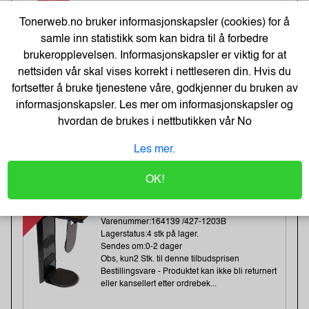
-20%
Heftestift Tools 13/6 galv (2500)
Tonerweb.no bruker informasjonskapsler (cookies) for å
Varenummer:159457 /11830725
Lagerstatus:49 stk på lager.
samle inn statistikk som kan bidra til å forbedre
Sendes om:1-3 dager
brukeropplevelsen. Informasjonskapsler er viktig for at
Obs, kun2 Stk. til denne tilbudsprisen
nettsiden vår skal vises korrekt i nettleseren din. Hvis du
fortsetter å bruke tjenestene våre, godkjenner du bruken av
informasjonskapsler. Les mer om informasjonskapsler og
81,-
hvordan de brukes i nettbutikken vår
No
101,-
Kjøp
Les mer.
65,- Eks. Mva.
OK!
-37%
Kondator QuickClick
CPU/datamaskin Oppheng Sort
Varenummer:164139 /427-1203B
Lagerstatus:4 stk på lager.
Sendes om:0-2 dager
Obs, kun2 Stk. til denne tilbudsprisen
Bestillingsvare - Produktet kan ikke bli returnert
eller kansellert etter ordrebek...