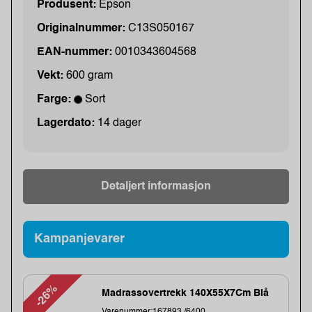
Produsent:
Epson
Originalnummer:
C13S050167
EAN-nummer:
0010343604568
Vekt:
600 gram
Farge:
Sort
Lagerdato:
14 dager
Detaljert informasjon
Kampanjevarer
-26%
Madrassovertrekk 140X55X7Cm Blå
Varenummer:167893 /6400