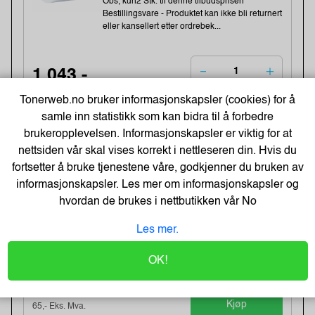
Obs, kun2 Stk. til denne tilbudsprisen
Bestillingsvare - Produktet kan ikke bli returnert
eller kansellert etter ordrebek...
1 043,-
1283,-
Tonerweb.no bruker informasjonskapsler (cookies) for å
Kjøp
834,- Eks. Mva.
samle inn statistikk som kan bidra til å forbedre
brukeropplevelsen. Informasjonskapsler er viktig for at
nettsiden vår skal vises korrekt i nettleseren din. Hvis du
-20%
Heftestift Tools 13/6 galv (2500)
fortsetter å bruke tjenestene våre, godkjenner du bruken av
Varenummer:159457 /11830725
informasjonskapsler. Les mer om informasjonskapsler og
Lagerstatus:49 stk på lager.
hvordan de brukes i nettbutikken vår
No
Sendes om:1-3 dager
Obs, kun2 Stk. til denne tilbudsprisen
Les mer.
OK!
81,-
101,-
Kjøp
65,- Eks. Mva.