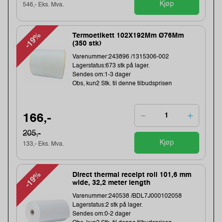
Kjøp
546,- Eks. Mva.
-19%
Termoetikett 102X192Mm Ø76Mm
(350 stk)
Varenummer:243896 /1315306-002
Lagerstatus:673 stk på lager.
Sendes om:1-3 dager
Obs, kun2 Stk. til denne tilbudsprisen
166,-
205,-
Kjøp
133,- Eks. Mva.
-19%
Direct thermal receipt roll 101,6 mm
wide, 32,2 meter length
Varenummer:240538 /BDL7J000102058
Lagerstatus:2 stk på lager.
Sendes om:0-2 dager