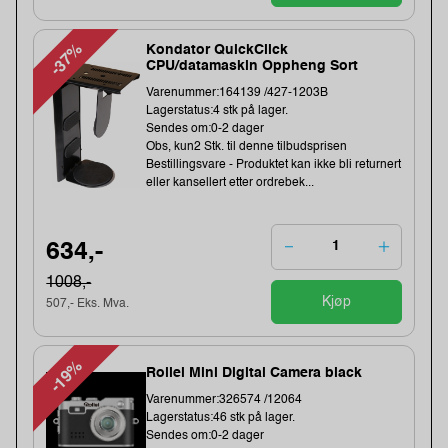
-37%
Kondator QuickClick
CPU/datamaskin Oppheng Sort
Varenummer:164139 /427-1203B
Lagerstatus:4 stk på lager.
Sendes om:0-2 dager
Obs, kun2 Stk. til denne tilbudsprisen
Bestillingsvare - Produktet kan ikke bli returnert
eller kansellert etter ordrebek...
634,-
1008,-
Kjøp
507,- Eks. Mva.
-19%
Rollei Mini Digital Camera black
Varenummer:326574 /12064
Lagerstatus:46 stk på lager.
Sendes om:0-2 dager