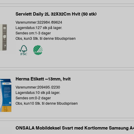
Serviett Daily 2L 32X32Cm Hvit (50 stk)
Varenummer:322984 /89624
Lagerstatus:127 stk på lager.
Sendes om:1-3 dager
Obs, kun3 Stk. til denne tilbudsprisen
Herma Etikett ~13mm, hvit
Varenummer:209495 /2230
Lagerstatus:10 stk på lager.
Sendes om:0-2 dager
Obs, kun10 Stk. til denne tilbudsprisen
ONSALA Mobildeksel Svart med Kortlomme Samsung A