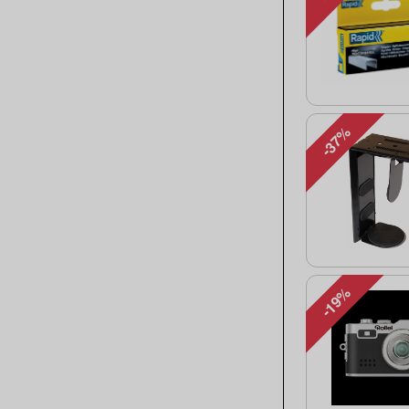
-37%
-19%