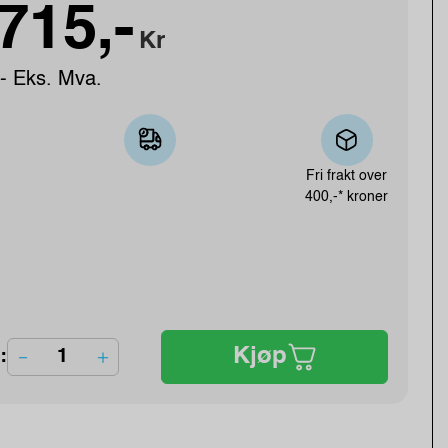
715,-
Kr
- Eks. Mva.
Fri frakt over
400,-* kroner
Kjøp
: