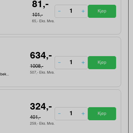
81,-
Kjøp
101,-
65,- Eks. Mva.
634,-
Kjøp
1008,-
507,- Eks. Mva.
ebek...
324,-
Kjøp
401,-
259,- Eks. Mva.