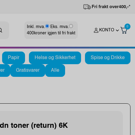
Fri frakt over
400,-*
Inkl. mva.
Eks. mva.
0
KONTO
400
kroner igjen til fri frakt
Papir
Helse og Sikkerhet
Spise og Drikke
er
Gratisvarer
Alle
dn toner (return) 6K