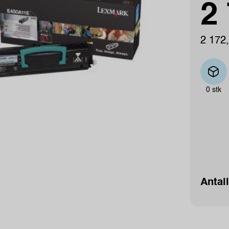
2 
2 172,
0 stk
Antall