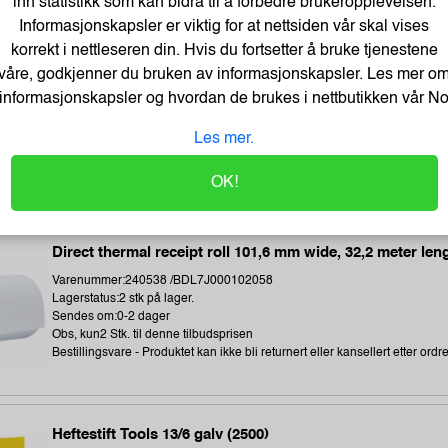
inn statistikk som kan bidra til å forbedre brukeropplevelsen.
Obs, kun3 Stk. til denne tilbudsprisen
Informasjonskapsler er viktig for at nettsiden vår skal vises
korrekt i nettleseren din. Hvis du fortsetter å bruke tjenestene
våre, godkjenner du bruken av informasjonskapsler. Les mer o
Termoetikett 102X192Mm Ø76Mm (350 stk)
informasjonskapsler og hvordan de brukes i nettbutikken vår
N
Varenummer:243896 /1315306-002
Lagerstatus:673 stk på lager.
Les mer.
Sendes om:1-3 dager
Obs, kun3 Stk. til denne tilbudsprisen
OK!
Direct thermal receipt roll 101,6 mm wide, 32,2 meter len
Varenummer:240538 /BDL7J000102058
Lagerstatus:2 stk på lager.
Sendes om:0-2 dager
Obs, kun2 Stk. til denne tilbudsprisen
Bestillingsvare - Produktet kan ikke bli returnert eller kansellert etter ordr
Heftestift Tools 13/6 galv (2500)