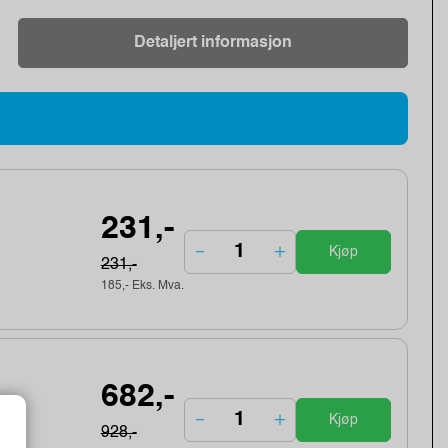
Detaljert informasjon
231,-
Kjøp
231,-
185,- Eks. Mva.
682,-
Kjøp
928,-