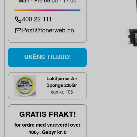
Man - Fre 09:00 - 17:00
400 22 111
Post@tonerweb.no
UKENS TILBUD!
Luktfjerner Air
Sponge 225Gr
kun kr. 105
GRATIS FRAKT!
for ordre med vareverdi over
400,-. Gebyr kr. 0