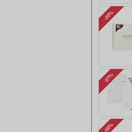
-20%
-27%
-50%