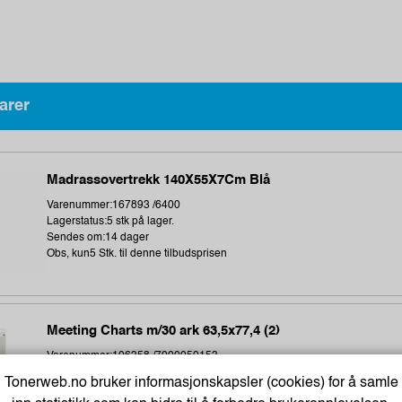
arer
Madrassovertrekk 140X55X7Cm Blå
Varenummer:167893 /6400
Lagerstatus:5 stk på lager.
Sendes om:14 dager
Obs, kun5 Stk. til denne tilbudsprisen
Meeting Charts m/30 ark 63,5x77,4 (2)
Varenummer:106358 /7000050153
Lagerstatus:3 stk på lager.
Tonerweb.no bruker informasjonskapsler (cookies) for å samle
Sendes om:0-2 dager