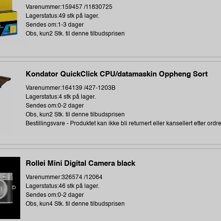
Varenummer:159457 /11830725
Lagerstatus:49 stk på lager.
Sendes om:1-3 dager
Obs, kun2 Stk. til denne tilbudsprisen
Kondator QuickClick CPU/datamaskin Oppheng Sort
Varenummer:164139 /427-1203B
Lagerstatus:4 stk på lager.
Sendes om:0-2 dager
Obs, kun2 Stk. til denne tilbudsprisen
Bestillingsvare - Produktet kan ikke bli returnert eller kansellert etter ordr
Rollei Mini Digital Camera black
Varenummer:326574 /12064
Lagerstatus:46 stk på lager.
Sendes om:0-2 dager
Obs, kun4 Stk. til denne tilbudsprisen