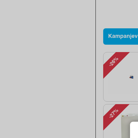
Kampanjev
-26%
-27%