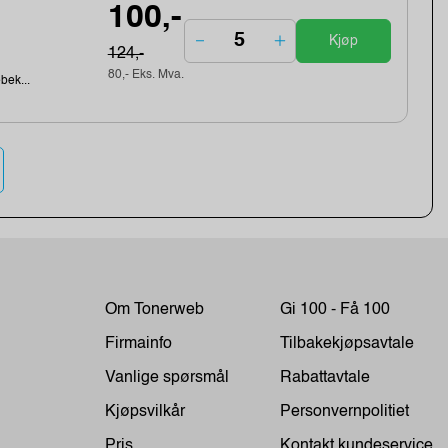
100,-
Kjøp
124,-
80,- Eks. Mva.
ebek...
Om Tonerweb
Gi 100 - Få 100
Firmainfo
Tilbakekjøpsavtale
Vanlige spørsmål
Rabattavtale
Kjøpsvilkår
Personvernpolitiet
Pris
Kontakt kundeservice