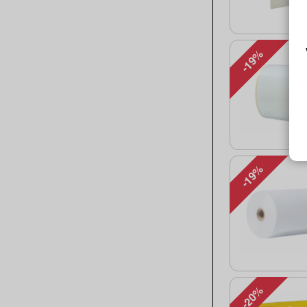
-19%
-19%
-20%