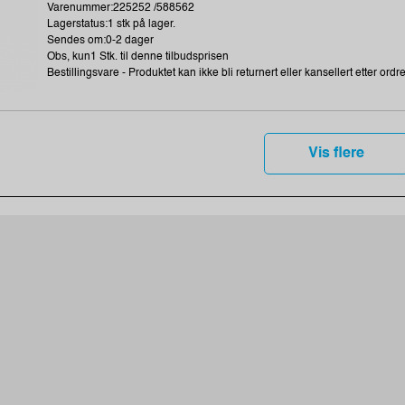
Varenummer:225252 /588562
Lagerstatus:1 stk på lager.
Sendes om:0-2 dager
Obs, kun1 Stk. til denne tilbudsprisen
Bestillingsvare - Produktet kan ikke bli returnert eller kansellert etter ordr
Vis flere