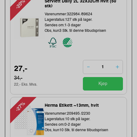
-20%
Serviett Daily 2L 32X32Cm Hvit (50
stk)
Varenummer:322984 /89624
Lagerstatus:127 stk på lager.
Sendes om:1-3 dager
Obs, kun3 Stk. til denne tilbudsprisen
27,-
34,-
Kjøp
22,- Eks. Mva.
-27%
Herma Etikett ~13mm, hvit
Varenummer:209495 /2230
Lagerstatus:10 stk på lager.
Sendes om:0-2 dager
Obs, kun10 Stk. til denne tilbudsprisen