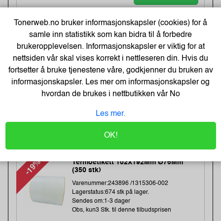
Tonerweb.no bruker informasjonskapsler (cookies) for å
-27%
Meeting Charts m/30 ark 63,5x77,4 (2)
samle inn statistikk som kan bidra til å forbedre
Varenummer:106358 /7000050153
brukeropplevelsen. Informasjonskapsler er viktig for at
Lagerstatus:3 stk på lager.
nettsiden vår skal vises korrekt i nettleseren din. Hvis du
Sendes om:0-2 dager
Obs, kun3 Stk. til denne tilbudsprisen
fortsetter å bruke tjenestene våre, godkjenner du bruken av
informasjonskapsler. Les mer om informasjonskapsler og
hvordan de brukes i nettbutikken vår
No
682,-
Les mer.
928,-
Kjøp
546,- Eks. Mva.
OK!
-19%
Termoetikett 102X192Mm Ø76Mm
(350 stk)
Varenummer:243896 /1315306-002
Lagerstatus:674 stk på lager.
Sendes om:1-3 dager
Obs, kun3 Stk. til denne tilbudsprisen