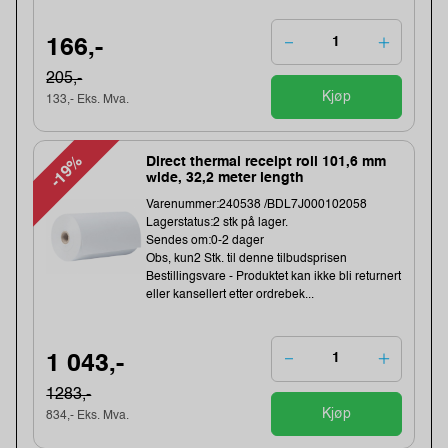
166,-
205,-
Kjøp
133,- Eks. Mva.
-19%
Direct thermal receipt roll 101,6 mm
wide, 32,2 meter length
Varenummer:240538 /BDL7J000102058
Lagerstatus:2 stk på lager.
Sendes om:0-2 dager
Obs, kun2 Stk. til denne tilbudsprisen
Bestillingsvare - Produktet kan ikke bli returnert
eller kansellert etter ordrebek...
1 043,-
1283,-
Kjøp
834,- Eks. Mva.