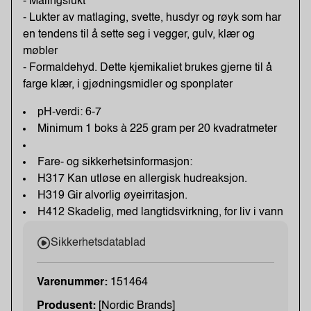
- Malingslukt
- Lukter av matlaging, svette, husdyr og røyk som har
en tendens til å sette seg i vegger, gulv, klær og
møbler
- Formaldehyd. Dette kjemikaliet brukes gjerne til å
farge klær, i gjødningsmidler og sponplater
pH-verdi: 6-7
Minimum 1 boks à 225 gram per 20 kvadratmeter
Fare- og sikkerhetsinformasjon:
H317 Kan utløse en allergisk hudreaksjon.
H319 Gir alvorlig øyeirritasjon.
H412 Skadelig, med langtidsvirkning, for liv i vann
Sikkerhetsdatablad
Varenummer:
151464
Produsent:
[Nordic Brands]