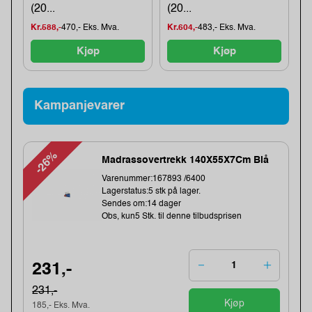
(20...
(20...
Kr.588,-
470,- Eks. Mva.
Kr.604,-
483,- Eks. Mva.
Kjøp
Kjøp
Kampanjevarer
-26%
Madrassovertrekk 140X55X7Cm Blå
Varenummer:167893 /6400
Lagerstatus:5 stk på lager.
Sendes om:14 dager
Obs, kun5 Stk. til denne tilbudsprisen
231,-
231,-
Kjøp
185,- Eks. Mva.