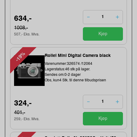
634,-
1008,-
Kjøp
507,- Eks. Mva.
-19%
Rollei Mini Digital Camera black
Varenummer:326574 /12064
Lagerstatus:46 stk på lager.
Sendes om:0-2 dager
Obs, kun4 Stk. til denne tilbudsprisen
324,-
401,-
Kjøp
259,- Eks. Mva.