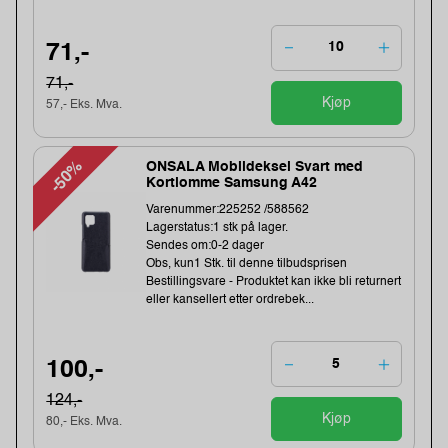
71,-
71,-
Kjøp
57,- Eks. Mva.
-50%
ONSALA Mobildeksel Svart med
Kortlomme Samsung A42
Varenummer:225252 /588562
Lagerstatus:1 stk på lager.
Sendes om:0-2 dager
Obs, kun1 Stk. til denne tilbudsprisen
Bestillingsvare - Produktet kan ikke bli returnert
eller kansellert etter ordrebek...
100,-
124,-
Kjøp
80,- Eks. Mva.