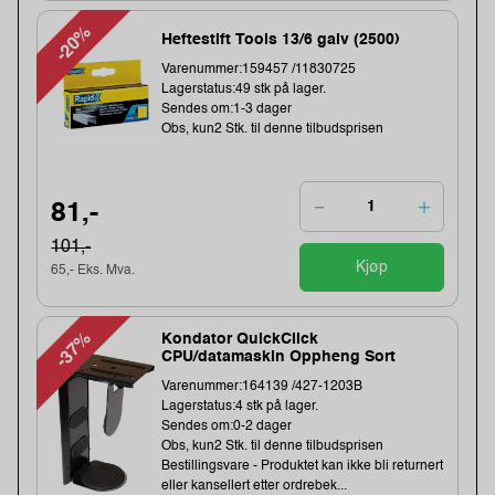
-20%
Heftestift Tools 13/6 galv (2500)
Varenummer:159457 /11830725
Lagerstatus:49 stk på lager.
Sendes om:1-3 dager
Obs, kun2 Stk. til denne tilbudsprisen
81,-
101,-
Kjøp
65,- Eks. Mva.
-37%
Kondator QuickClick
CPU/datamaskin Oppheng Sort
Varenummer:164139 /427-1203B
Lagerstatus:4 stk på lager.
Sendes om:0-2 dager
Obs, kun2 Stk. til denne tilbudsprisen
Bestillingsvare - Produktet kan ikke bli returnert
eller kansellert etter ordrebek...