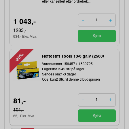
eller kansellert etter ordrebek...
1 043,-
1283,-
Kjøp
834,- Eks. Mva.
-20%
Heftestift Tools 13/6 galv (2500)
Varenummer:159457 /11830725
Lagerstatus:49 stk på lager.
Sendes om:1-3 dager
Obs, kun2 Stk. til denne tilbudsprisen
81,-
101,-
Kjøp
65,- Eks. Mva.