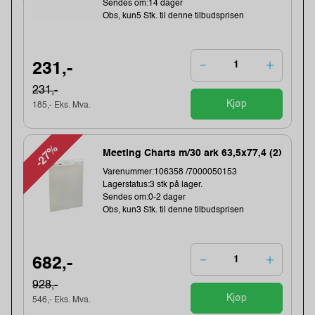
Sendes om:14 dager
Obs, kun5 Stk. til denne tilbudsprisen
231,-
231,-
Kjøp
185,- Eks. Mva.
-27%
Meeting Charts m/30 ark 63,5x77,4 (2)
Varenummer:106358 /7000050153
Lagerstatus:3 stk på lager.
Sendes om:0-2 dager
Obs, kun3 Stk. til denne tilbudsprisen
682,-
928,-
Kjøp
546,- Eks. Mva.