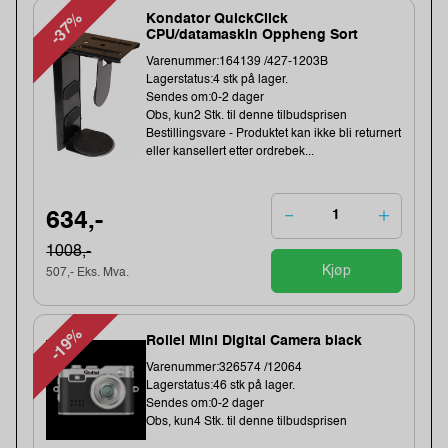
-37%
Kondator QuickClick
CPU/datamaskin Oppheng Sort
Varenummer:164139 /427-1203B
Lagerstatus:4 stk på lager.
Sendes om:0-2 dager
Obs, kun2 Stk. til denne tilbudsprisen
Bestillingsvare - Produktet kan ikke bli returnert
eller kansellert etter ordrebek...
634,-
1008,-
Kjøp
507,- Eks. Mva.
-19%
Rollei Mini Digital Camera black
Varenummer:326574 /12064
Lagerstatus:46 stk på lager.
Sendes om:0-2 dager
Obs, kun4 Stk. til denne tilbudsprisen