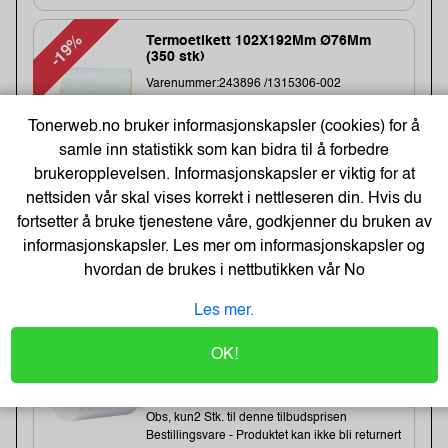
-19%
Termoetikett 102X192Mm Ø76Mm
(350 stk)
Varenummer:243896 /1315306-002
Lagerstatus:673 stk på lager.
Sendes om:1-3 dager
Tonerweb.no bruker informasjonskapsler (cookies) for å
Obs, kun2 Stk. til denne tilbudsprisen
samle inn statistikk som kan bidra til å forbedre
brukeropplevelsen. Informasjonskapsler er viktig for at
nettsiden vår skal vises korrekt i nettleseren din. Hvis du
166,-
fortsetter å bruke tjenestene våre, godkjenner du bruken av
205,-
informasjonskapsler. Les mer om informasjonskapsler og
Kjøp
133,- Eks. Mva.
hvordan de brukes i nettbutikken vår
No
Les mer.
-19%
Direct thermal receipt roll 101,6 mm
wide, 32,2 meter length
OK!
Varenummer:240538 /BDL7J000102058
Lagerstatus:2 stk på lager.
Sendes om:0-2 dager
Obs, kun2 Stk. til denne tilbudsprisen
Bestillingsvare - Produktet kan ikke bli returnert