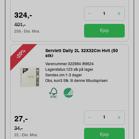
324,-
401,-
Kjøp
259,- Eks. Mva.
-20%
Serviett Daily 2L 32X32Cm Hvit (50
stk)
Varenummer:322984 /89624
Lagerstatus:123 stk på lager.
Sendes om:1-3 dager
Obs, kun3 Stk. til denne tilbudsprisen
27,-
34,-
Kjøp
22,- Eks. Mva.