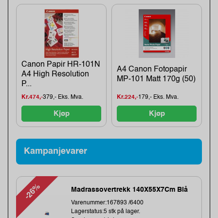
Canon Papir HR-101N
A4 Canon Fotopapir
A4 High Resolution
MP-101 Matt 170g (50)
P...
Kr.474,-
379,- Eks. Mva.
Kr.224,-
179,- Eks. Mva.
Kjøp
Kjøp
Kampanjevarer
-26%
Madrassovertrekk 140X55X7Cm Blå
Varenummer:167893 /6400
Lagerstatus:5 stk på lager.