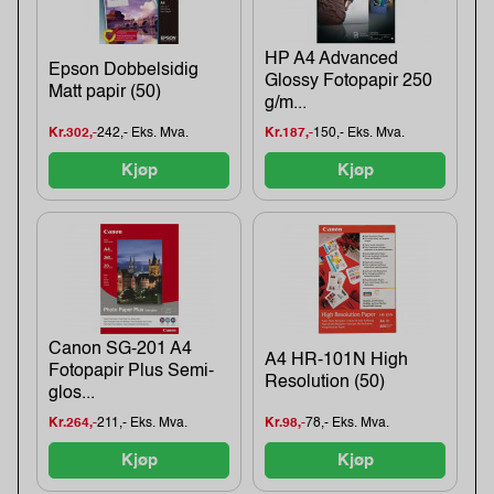
HP A4 Advanced
Epson Dobbelsidig
Glossy Fotopapir 250
Matt papir (50)
g/m...
Kr.302,-
242,- Eks. Mva.
Kr.187,-
150,- Eks. Mva.
Kjøp
Kjøp
Canon SG-201 A4
A4 HR-101N High
Fotopapir Plus Semi-
Resolution (50)
glos...
Kr.264,-
211,- Eks. Mva.
Kr.98,-
78,- Eks. Mva.
Kjøp
Kjøp