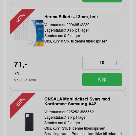
-27%
Herma Etikett ~13mm, hvit
Varenummer:209495 /2230
Lagerstatus:10 stk på lager.
Sendes om:0-2 dager
Obs, kun10 Stk. til denne tilbudsprisen
71,-
71,-
Kjøp
57,- Eks. Mva.
-50%
ONSALA Mobildeksel Svart med
Kortlomme Samsung A42
Varenummer:225252 /588562
Lagerstatus:1 stk på lager.
Sendes om:0-2 dager
Obs, kun1 Stk. til denne tilbudsprisen
Bestillingsvare - Produktet kan ikke bli returnert