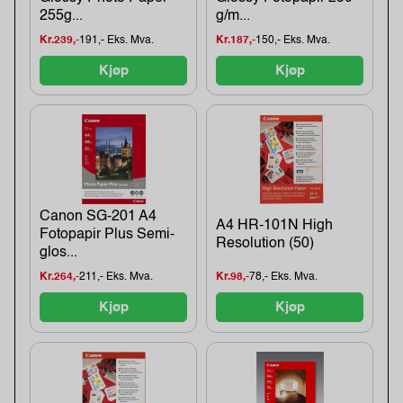
255g...
g/m...
Kr.239,-
191,- Eks. Mva.
Kr.187,-
150,- Eks. Mva.
Kjøp
Kjøp
Canon SG-201 A4
A4 HR-101N High
Fotopapir Plus Semi-
Resolution (50)
glos...
Kr.264,-
211,- Eks. Mva.
Kr.98,-
78,- Eks. Mva.
Kjøp
Kjøp