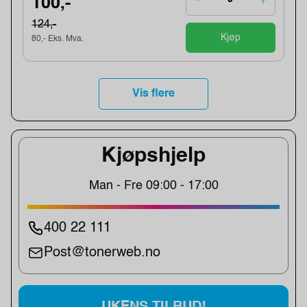
100,-
124,-
Kjøp
80,- Eks. Mva.
Vis flere
Kjøpshjelp
Man - Fre 09:00 - 17:00
400 22 111
Post@tonerweb.no