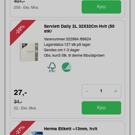
401,-
Kjøp
259,- Eks. Mva.
-20%
Serviett Daily 2L 32X32Cm Hvit (50
stk)
Varenummer:322984 /89624
Lagerstatus:127 stk på lager.
Sendes om:1-3 dager
Obs, kun3 Stk. til denne tilbudsprisen
27,-
34,-
Kjøp
22,- Eks. Mva.
-27%
Herma Etikett ~13mm, hvit