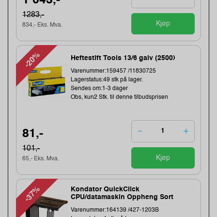
1 043,-
1283,-
Kjøp
834,- Eks. Mva.
-20%
Heftestift Tools 13/6 galv (2500)
Varenummer:159457 /11830725
Lagerstatus:49 stk på lager.
Sendes om:1-3 dager
Obs, kun2 Stk. til denne tilbudsprisen
81,-
101,-
Kjøp
65,- Eks. Mva.
-37%
Kondator QuickClick
CPU/datamaskin Oppheng Sort
Varenummer:164139 /427-1203B