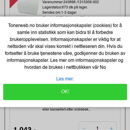
Varenummer:243896 /1315306-002
Lagerstatus:673 stk på lager.
Sendes om:1-3 dager
Obs, kun3 Stk. til denne tilbudsprisen
Tonerweb.no bruker informasjonskapsler (cookies) for å
samle inn statistikk som kan bidra til å forbedre
166,-
brukeropplevelsen. Informasjonskapsler er viktig for at
nettsiden vår skal vises korrekt i nettleseren din. Hvis du
205,-
Kjøp
fortsetter å bruke tjenestene våre, godkjenner du bruken av
133,- Eks. Mva.
informasjonskapsler. Les mer om informasjonskapsler og
hvordan de brukes i nettbutikken vår
No
-19%
Direct thermal receipt roll 101,6 mm
wide, 32,2 meter length
Les mer.
Varenummer:240538 /BDL7J000102058
Lagerstatus:2 stk på lager.
OK!
Sendes om:0-2 dager
Obs, kun2 Stk. til denne tilbudsprisen
Bestillingsvare - Produktet kan ikke bli returnert
eller kansellert etter ordrebek...