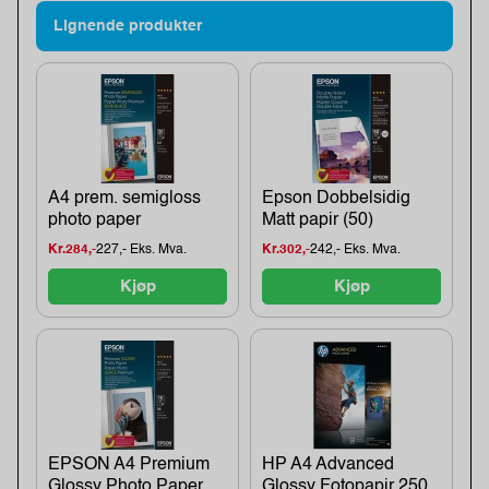
Lignende produkter
A4 prem. semigloss
Epson Dobbelsidig
photo paper
Matt papir (50)
Kr.284,-
227,- Eks. Mva.
Kr.302,-
242,- Eks. Mva.
Kjøp
Kjøp
EPSON A4 Premium
HP A4 Advanced
Glossy Photo Paper
Glossy Fotopapir 250