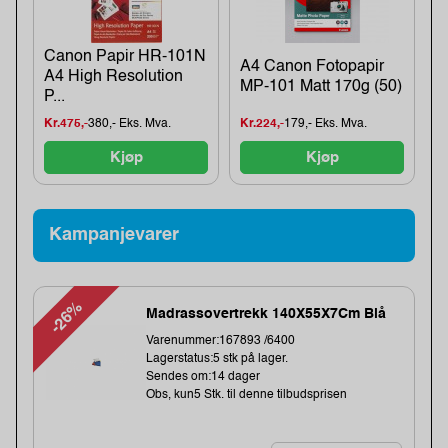
Canon Papir HR-101N
A4 Canon Fotopapir
A4 High Resolution
MP-101 Matt 170g (50)
P...
Kr.475,-
380,- Eks. Mva.
Kr.224,-
179,- Eks. Mva.
Kjøp
Kjøp
Kampanjevarer
-26%
Madrassovertrekk 140X55X7Cm Blå
Varenummer:167893 /6400
Lagerstatus:5 stk på lager.
Sendes om:14 dager
Obs, kun5 Stk. til denne tilbudsprisen