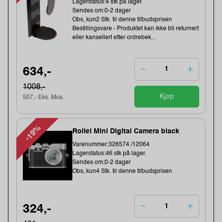
Lagerstatus:4 stk på lager.
Sendes om:0-2 dager
Obs, kun2 Stk. til denne tilbudsprisen
Bestillingsvare - Produktet kan ikke bli returnert
eller kansellert etter ordrebek...
634,-
1008,-
Kjøp
507,- Eks. Mva.
-19%
Rollei Mini Digital Camera black
Varenummer:326574 /12064
Lagerstatus:46 stk på lager.
Sendes om:0-2 dager
Obs, kun4 Stk. til denne tilbudsprisen
324,-