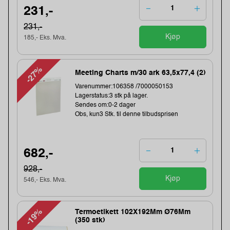
231,-
231,-
Kjøp
185,- Eks. Mva.
-27%
Meeting Charts m/30 ark 63,5x77,4 (2)
Varenummer:106358 /7000050153
Lagerstatus:3 stk på lager.
Sendes om:0-2 dager
Obs, kun3 Stk. til denne tilbudsprisen
682,-
928,-
Kjøp
546,- Eks. Mva.
-19%
Termoetikett 102X192Mm Ø76Mm
(350 stk)