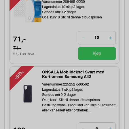
Varenummer:209495 /2230
Lagerstatus:10 stk på lager.
Sendes om:0-2 dager
Obs, kun10 Stk. til denne tilbudsprisen
71,-
71,-
Kjøp
57,- Eks. Mva.
-50%
ONSALA Mobildeksel Svart med
Kortlomme Samsung A42
Varenummer:225252 /588562
Lagerstatus:1 stk på lager.
Sendes om:0-2 dager
Obs, kun1 Stk. til denne tilbudsprisen
Bestillingsvare - Produktet kan ikke bli returnert
eller kansellert etter ordrebek...