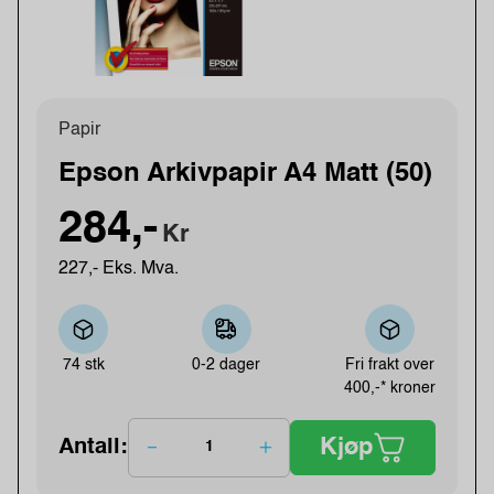
Papir
Epson Arkivpapir A4 Matt (50)
284,-
Kr
227,- Eks. Mva.
74 stk
0-2 dager
Fri frakt over
400,-* kroner
Kjøp
Antall: