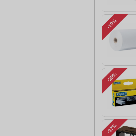
-19%
-20%
-37%