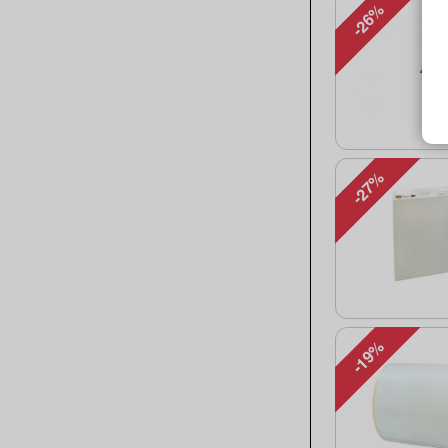
-26%
-27%
-19%