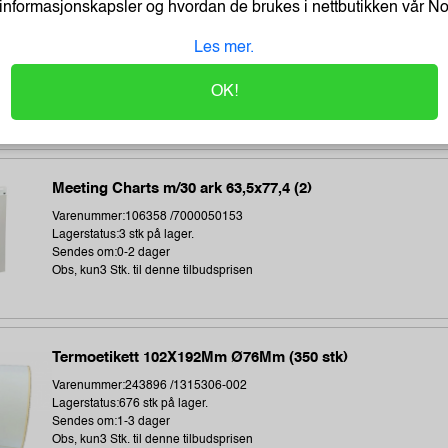
informasjonskapsler og hvordan de brukes i nettbutikken vår
N
Madrassovertrekk 140X55X7Cm Blå
Les mer.
Varenummer:167893 /6400
Lagerstatus:5 stk på lager.
Sendes om:14 dager
OK!
Obs, kun5 Stk. til denne tilbudsprisen
Meeting Charts m/30 ark 63,5x77,4 (2)
Varenummer:106358 /7000050153
Lagerstatus:3 stk på lager.
Sendes om:0-2 dager
Obs, kun3 Stk. til denne tilbudsprisen
Termoetikett 102X192Mm Ø76Mm (350 stk)
Varenummer:243896 /1315306-002
Lagerstatus:676 stk på lager.
Sendes om:1-3 dager
Obs, kun3 Stk. til denne tilbudsprisen