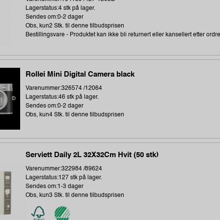
Lagerstatus:4 stk på lager.
Sendes om:0-2 dager
Obs, kun2 Stk. til denne tilbudsprisen
Bestillingsvare - Produktet kan ikke bli returnert eller kansellert etter ordr
Rollei Mini Digital Camera black
Varenummer:326574 /12064
Lagerstatus:46 stk på lager.
Sendes om:0-2 dager
Obs, kun4 Stk. til denne tilbudsprisen
Serviett Daily 2L 32X32Cm Hvit (50 stk)
Varenummer:322984 /89624
Lagerstatus:127 stk på lager.
Sendes om:1-3 dager
Obs, kun3 Stk. til denne tilbudsprisen