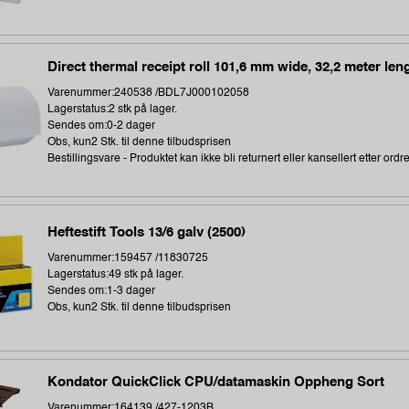
Direct thermal receipt roll 101,6 mm wide, 32,2 meter len
Varenummer:240538 /BDL7J000102058
Lagerstatus:2 stk på lager.
Sendes om:0-2 dager
Obs, kun2 Stk. til denne tilbudsprisen
Bestillingsvare - Produktet kan ikke bli returnert eller kansellert etter ordr
Heftestift Tools 13/6 galv (2500)
Varenummer:159457 /11830725
Lagerstatus:49 stk på lager.
Sendes om:1-3 dager
Obs, kun2 Stk. til denne tilbudsprisen
Kondator QuickClick CPU/datamaskin Oppheng Sort
Varenummer:164139 /427-1203B