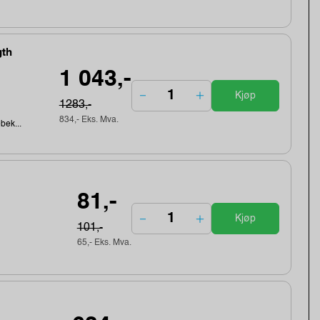
gth
1 043,-
Kjøp
1283,-
834,- Eks. Mva.
ebek...
81,-
Kjøp
101,-
65,- Eks. Mva.