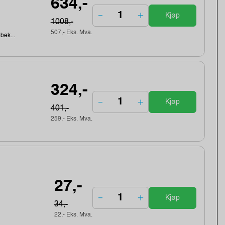
634,-
Kjøp
1008,-
507,- Eks. Mva.
ebek...
324,-
Kjøp
401,-
259,- Eks. Mva.
27,-
Kjøp
34,-
22,- Eks. Mva.