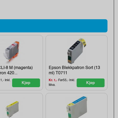
LI-8 M (magenta)
Epson Blekkpatron Sort (13
ron 420...
ml) T0711
,- Inkl.
Kr. 1,-
Før55,- Inkl.
Kjøp
Kjøp
Mva.