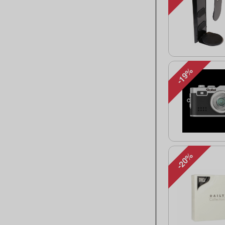
-19%
-20%