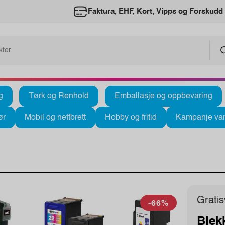
Faktura, EHF, Kort, Vipps og Forskudd
g
Tørk og Renhold
Emballasje og oppbevaring
ør
Mobil og nettbrett
Hobby og fritid
Kampanje var
Gratis
-66%
Blek