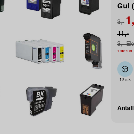
Gul 
1,
3,-
11,-
3,- Ek
1 stk til k
12 stk
Antall