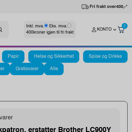
Fri frakt over
400,-*
Inkl. mva.
Eks. mva.
0
KONTO
400
kroner igjen til fri frakt
Papir
Helse og Sikkerhet
Spise og Drikke
er
Gratisvarer
Alle
varer
kpatron, erstatter Brother LC900Y