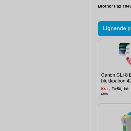
Brother Fax 184
Lignende p
Canon CLI-8 B
blekkpatron 42
Kr. 1,-
Før50,- Inkl.
Mva.