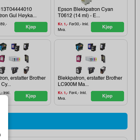
C13T04444010
Epson Blekkpatron Cyan
ron Gul Høyka...
T0612 (14 ml) - E...
89,-
Kr. 1,-
Før30,- Inkl.
Kjøp
Kjøp
Mva.
ron, erstatter Brother
Blekkpatron, erstatter Brother
Cy...
LC900M Ma...
- Inkl.
Kr. 1,-
Før4,- Inkl.
Kjøp
Kjøp
Mva.
m