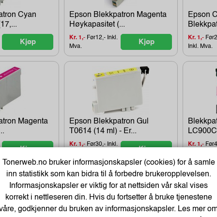
atron Cyan
Epson Blekkpatron Magenta
Epson 
17,...
Høykapasitet (...
Blekkpat
Kr. 1,-
Før12,- Inkl.
Kr. 1,-
Før2
Kjøp
Kjøp
Mva.
Inkl. Mva.
atron Magenta
Epson Blekkpatron Gul
Blekkpat
..
T0614 (14 ml) - Er...
LC900C 
Kr. 1,-
Før30,- Inkl.
Kr. 1,-
Før4,
Kjøp
Kjøp
Mva.
Mva.
Tonerweb.no bruker informasjonskapsler (cookies) for å samle
inn statistikk som kan bidra til å forbedre brukeropplevelsen.
Informasjonskapsler er viktig for at nettsiden vår skal vises
arer
korrekt i nettleseren din. Hvis du fortsetter å bruke tjenestene
våre, godkjenner du bruken av informasjonskapsler. Les mer o