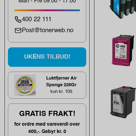
Man - Fre 09:00 - 17:00
400 22 111
Post@tonerweb.no
UKENS TILBUD!
Luktfjerner Air
Sponge 225Gr
kun kr. 105
GRATIS FRAKT!
for ordre med vareverdi over
400,-. Gebyr kr. 0