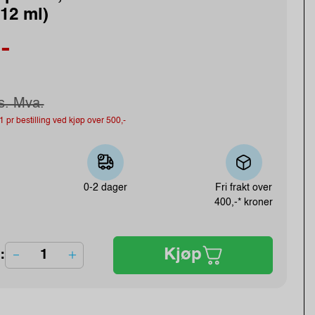
(12 ml)
-
s. Mva.
r. 1 pr bestilling ved kjøp over 500,-
0-2 dager
Fri frakt over
400,-* kroner
Kjøp
: