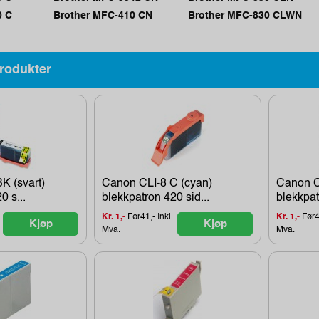
0 C
Brother MFC-410 CN
Brother MFC-830 CLWN
rodukter
K (svart)
Canon CLI-8 C (cyan)
Canon C
0 s...
blekkpatron 420 sid...
blekkpat
Kr. 1,-
Før41,- Inkl.
Kr. 1,-
Før41
Kjøp
Kjøp
Mva.
Mva.