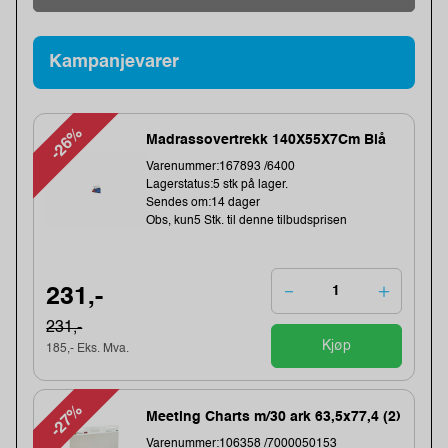
Kampanjevarer
-26%
Madrassovertrekk 140X55X7Cm Blå
Varenummer:167893 /6400
Lagerstatus:5 stk på lager.
Sendes om:14 dager
Obs, kun5 Stk. til denne tilbudsprisen
231,-
231,-
Kjøp
185,- Eks. Mva.
-27%
Meeting Charts m/30 ark 63,5x77,4 (2)
Varenummer:106358 /7000050153