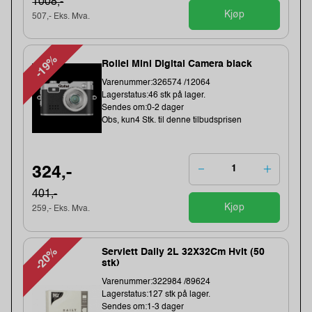
1008,-
Kjøp
507,- Eks. Mva.
-19%
Rollei Mini Digital Camera black
Varenummer:326574 /12064
Lagerstatus:46 stk på lager.
Sendes om:0-2 dager
Obs, kun4 Stk. til denne tilbudsprisen
324,-
401,-
Kjøp
259,- Eks. Mva.
-20%
Serviett Daily 2L 32X32Cm Hvit (50
stk)
Varenummer:322984 /89624
Lagerstatus:127 stk på lager.
Sendes om:1-3 dager