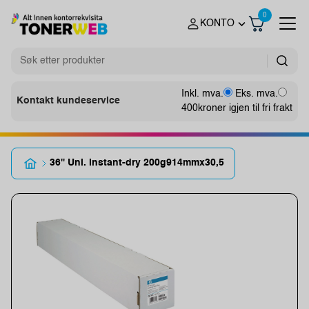
0
KONTO
Inkl. mva.
Eks. mva.
Kontakt kundeservice
400
kroner igjen til fri frakt
36'' Uni. instant-dry 200g914mmx30,5