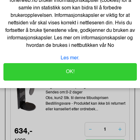
Tonerweb.no bruker informasjonskapsler (cookies) for å
Sendes om:1-3 dager
samle inn statistikk som kan bidra til å forbedre
Obs, kun2 Stk. til denne tilbudsprisen
brukeropplevelsen. Informasjonskapsler er viktig for at
nettsiden vår skal vises korrekt i nettleseren din. Hvis du
fortsetter å bruke tjenestene våre, godkjenner du bruken av
81,-
informasjonskapsler. Les mer om informasjonskapsler og
101,-
hvordan de brukes i nettbutikken vår
No
Kjøp
65,- Eks. Mva.
Les mer.
-37%
Kondator QuickClick
OK!
CPU/datamaskin Oppheng Sort
Varenummer:164139 /427-1203B
Lagerstatus:4 stk på lager.
Sendes om:0-2 dager
Obs, kun2 Stk. til denne tilbudsprisen
Bestillingsvare - Produktet kan ikke bli returnert
eller kansellert etter ordrebek...
634,-