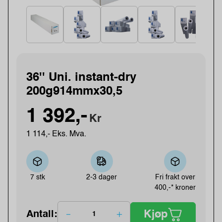
36'' Uni. instant-dry
200g914mmx30,5
1 392,-
Kr
1 114,- Eks. Mva.
7 stk
2-3 dager
Fri frakt over
400,-* kroner
Kjøp
Antall: