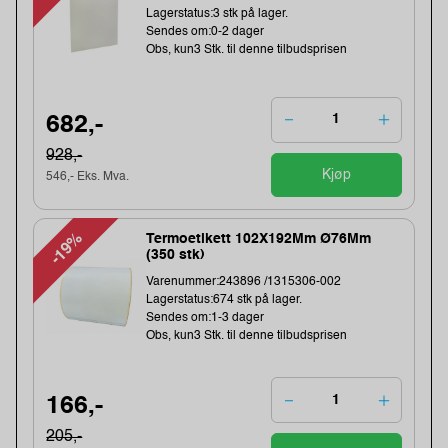
Lagerstatus:3 stk på lager.
Sendes om:0-2 dager
Obs, kun3 Stk. til denne tilbudsprisen
682,-
928,-
Kjøp
546,- Eks. Mva.
-19%
Termoetikett 102X192Mm Ø76Mm
(350 stk)
Varenummer:243896 /1315306-002
Lagerstatus:674 stk på lager.
Sendes om:1-3 dager
Obs, kun3 Stk. til denne tilbudsprisen
166,-
205,-