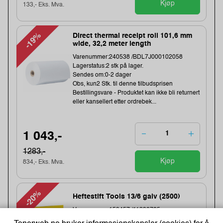
Kjøp
133,- Eks. Mva.
-19%
Direct thermal receipt roll 101,6 mm
wide, 32,2 meter length
Varenummer:240538 /BDL7J000102058
Lagerstatus:2 stk på lager.
Sendes om:0-2 dager
Obs, kun2 Stk. til denne tilbudsprisen
Bestillingsvare - Produktet kan ikke bli returnert
eller kansellert etter ordrebek...
1 043,-
1283,-
Kjøp
834,- Eks. Mva.
-20%
Heftestift Tools 13/6 galv (2500)
Varenummer:159457 /11830725
Lagerstatus:49 stk på lager.