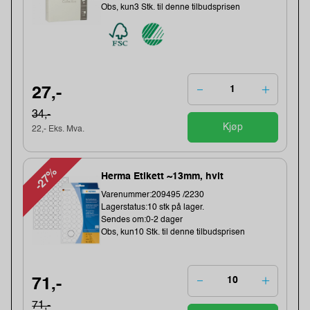
Obs, kun3 Stk. til denne tilbudsprisen
27,-
34,-
Kjøp
22,- Eks. Mva.
-27%
Herma Etikett ~13mm, hvit
Varenummer:209495 /2230
Lagerstatus:10 stk på lager.
Sendes om:0-2 dager
Obs, kun10 Stk. til denne tilbudsprisen
71,-
71,-