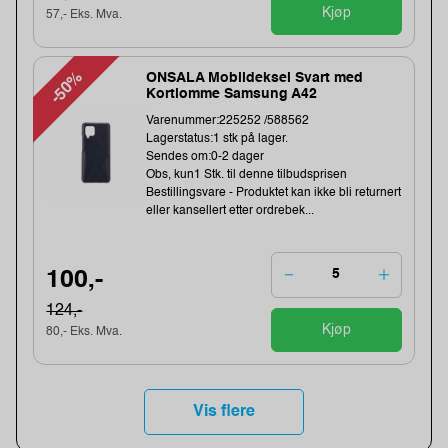
Kjøp
57,- Eks. Mva.
-50%
ONSALA Mobildeksel Svart med
Kortlomme Samsung A42
Varenummer:225252 /588562
Lagerstatus:1 stk på lager.
Sendes om:0-2 dager
Obs, kun1 Stk. til denne tilbudsprisen
Bestillingsvare - Produktet kan ikke bli returnert
eller kansellert etter ordrebek...
100,-
124,-
Kjøp
80,- Eks. Mva.
Vis flere