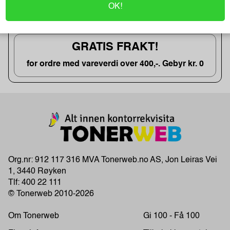
Transportetiketter 102x192 mm
OK!
kun kr. 34
GRATIS FRAKT!
for ordre med vareverdi over 400,-. Gebyr kr. 0
Org.nr: 912 117 316 MVA Tonerweb.no AS, Jon Leiras Vei
1, 3440 Røyken
Tlf:
400 22 111
© Tonerweb 2010-2026
Om Tonerweb
Gi 100 - Få 100