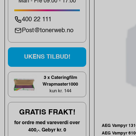
Man - Fre 09:00 - 17:00
400 22 111
Post@tonerweb.no
UKENS TILBUD!
3 x Cateringfilm
Wrapmaster1000
kun kr. 144
GRATIS FRAKT!
for ordre med vareverdi over
AEG Vampyr 131
400,-. Gebyr kr. 0
AEG Vampyr 6100