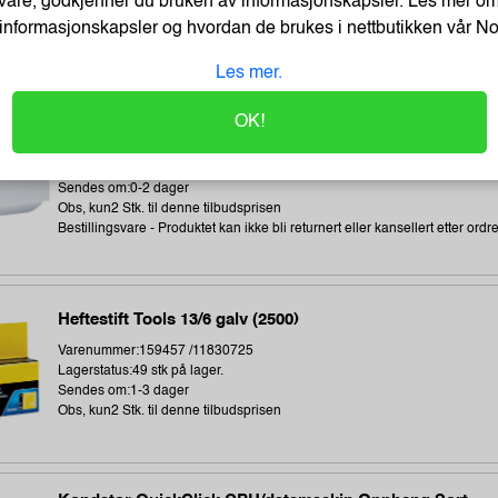
våre, godkjenner du bruken av informasjonskapsler. Les mer o
Sendes om:1-3 dager
informasjonskapsler og hvordan de brukes i nettbutikken vår
N
Obs, kun3 Stk. til denne tilbudsprisen
Les mer.
Direct thermal receipt roll 101,6 mm wide, 32,2 meter len
OK!
Varenummer:240538 /BDL7J000102058
Lagerstatus:2 stk på lager.
Sendes om:0-2 dager
Obs, kun2 Stk. til denne tilbudsprisen
Bestillingsvare - Produktet kan ikke bli returnert eller kansellert etter ordr
Heftestift Tools 13/6 galv (2500)
Varenummer:159457 /11830725
Lagerstatus:49 stk på lager.
Sendes om:1-3 dager
Obs, kun2 Stk. til denne tilbudsprisen