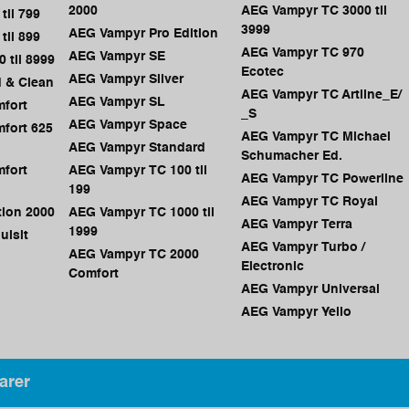
2000
AEG Vampyr TC 3000 til
til 799
3999
AEG Vampyr Pro Edition
til 899
AEG Vampyr TC 970
AEG Vampyr SE
 til 8999
Ecotec
AEG Vampyr Silver
 & Clean
AEG Vampyr TC Artline_E/
AEG Vampyr SL
fort
_S
AEG Vampyr Space
fort 625
AEG Vampyr TC Michael
AEG Vampyr Standard
Schumacher Ed.
fort
AEG Vampyr TC 100 til
AEG Vampyr TC Powerline
199
AEG Vampyr TC Royal
ion 2000
AEG Vampyr TC 1000 til
AEG Vampyr Terra
1999
uisit
AEG Vampyr Turbo /
AEG Vampyr TC 2000
Electronic
Comfort
AEG Vampyr Universal
AEG Vampyr Yello
arer