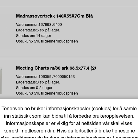
Madrassovertrekk 140X55X7Cm Blå
Varenummer:167893 /6400
Lagerstatus:5 stk på lager.
Sendes om:14 dager
Obs, kun5 Stk. til denne tilbudsprisen
Meeting Charts m/30 ark 63,5x77,4 (2)
Varenummer:106358 /7000050153
Lagerstatus:3 stk på lager.
Sendes om:0-2 dager
Obs, kun3 Stk. til denne tilbudsprisen
Tonerweb.no bruker informasjonskapsler (cookies) for å samle
inn statistikk som kan bidra til å forbedre brukeropplevelsen.
Termoetikett 102X192Mm Ø76Mm (350 stk)
Informasjonskapsler er viktig for at nettsiden vår skal vises
Varenummer:243896 /1315306-002
korrekt i nettleseren din. Hvis du fortsetter å bruke tjenestene
Lagerstatus:673 stk på lager.