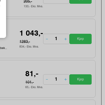
m
205,-
o
133,- Eks. Mva.
gth
1 043,-
Kjøp
1283,-
834,- Eks. Mva.
ebek...
81,-
Kjøp
101,-
65,- Eks. Mva.