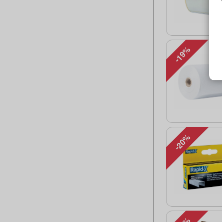
-19%
-20%