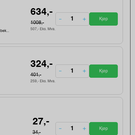
634,-
Kjøp
1008,-
507,- Eks. Mva.
ebek...
324,-
Kjøp
401,-
259,- Eks. Mva.
27,-
Kjøp
34,-