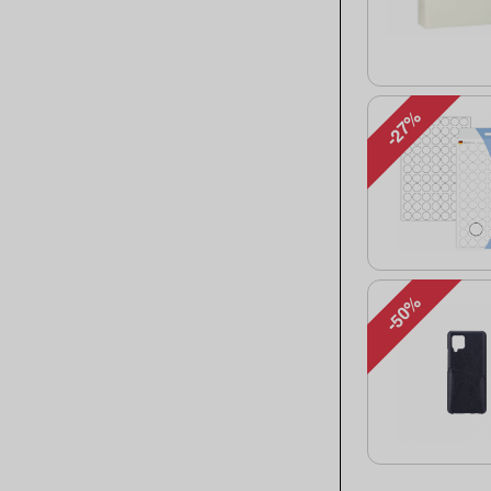
-27%
-50%