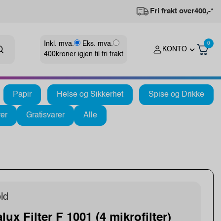
Fri frakt over
400,-*
Inkl. mva.
Eks. mva.
0
KONTO
400
kroner igjen til fri frakt
Papir
Helse og Sikkerhet
Spise og Drikke
er
Gratisvarer
Alle
ld
ux Filter F 1001 (4 mikrofilter)