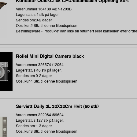
Kondator QuickClick CPU/datamaskin Oppheng Sort
Varenummer:164139 /427-1203B
Lagerstatus:4 stk på lager.
Sendes om:0-2 dager
Obs, kun2 Stk. til denne tilbudsprisen
Bestillingsvare - Produktet kan ikke bli returnert eller kansellert etter ordr
Rollei Mini Digital Camera black
Varenummer:326574 /12064
Lagerstatus:46 stk på lager.
Sendes om:0-2 dager
Obs, kun4 Stk. til denne tilbudsprisen
Serviett Daily 2L 32X32Cm Hvit (50 stk)
Varenummer:322984 /89624
Lagerstatus:127 stk på lager.
Sendes om:1-3 dager
Obs, kun3 Stk. til denne tilbudsprisen