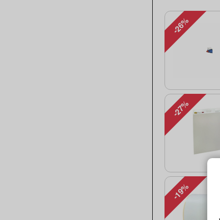
-26%
-27%
-19%