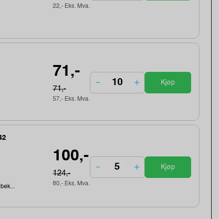
22,- Eks. Mva.
71,-
Kjøp
71,-
57,- Eks. Mva.
42
100,-
Kjøp
124,-
80,- Eks. Mva.
ebek...