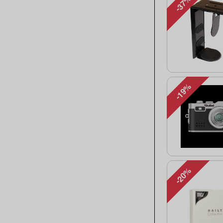
-37%
-19%
-20%