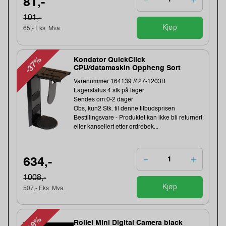
81,-
101,-
Kjøp
65,- Eks. Mva.
-37%
Kondator QuickClick
CPU/datamaskin Oppheng Sort
Varenummer:164139 /427-1203B
Lagerstatus:4 stk på lager.
Sendes om:0-2 dager
Obs, kun2 Stk. til denne tilbudsprisen
Bestillingsvare - Produktet kan ikke bli returnert
eller kansellert etter ordrebek...
634,-
1008,-
Kjøp
507,- Eks. Mva.
-19%
Rollei Mini Digital Camera black