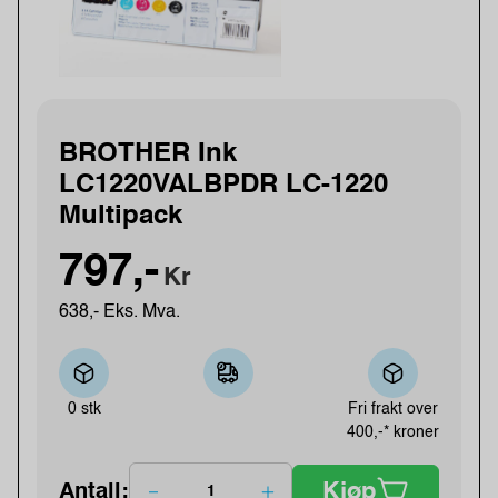
BROTHER Ink
LC1220VALBPDR LC-1220
Multipack
797,-
Kr
638,- Eks. Mva.
0 stk
Fri frakt over
400,-* kroner
Kjøp
Antall: