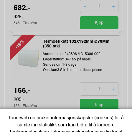
682,-
928,-
Kjøp
546,- Eks. Mva.
-19%
Termoetikett 102X192Mm Ø76Mm
(350 stk)
Varenummer:243896 /1315306-002
Lagerstatus:1347 stk på lager.
Sendes om:1-3 dager
Obs, kun3 Stk. til denne tilbudsprisen
166,-
205,-
Kjøp
133,- Eks. Mva.
Tonerweb.no bruker informasjonskapsler (cookies) for å
-19%
Direct thermal receipt roll 101,6 mm
samle inn statistikk som kan bidra til å forbedre
wide, 32,2 meter length