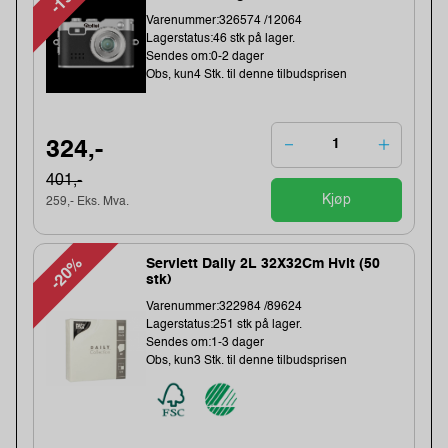
Varenummer:326574 /12064
Lagerstatus:46 stk på lager.
Sendes om:0-2 dager
Obs, kun4 Stk. til denne tilbudsprisen
324,-
401,-
Kjøp
259,- Eks. Mva.
-20%
Serviett Daily 2L 32X32Cm Hvit (50
stk)
Varenummer:322984 /89624
Lagerstatus:251 stk på lager.
Sendes om:1-3 dager
Obs, kun3 Stk. til denne tilbudsprisen