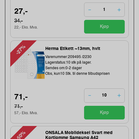
27,-
34,-
Kjøp
22,- Eks. Mva.
-27%
Herma Etikett ~13mm, hvit
Varenummer:209495 /2230
Lagerstatus:10 stk på lager.
Sendes om:0-2 dager
Obs, kun10 Stk. til denne tilbudsprisen
71,-
71,-
Kjøp
57,- Eks. Mva.
-50%
ONSALA Mobildeksel Svart med
Kortlomme Samsung A42