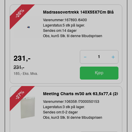
-26%
Madrassovertrekk 140X55X7Cm Blå
Varenummer:167893 /6400
Lagerstatus:5 stk på lager.
Sendes om:14 dager
Obs, kun5 Stk. til denne tilbudsprisen
231,-
231,-
Kjøp
185,- Eks. Mva.
-27%
Meeting Charts m/30 ark 63,5x77,4 (2)
Varenummer:106358 /7000050153
Lagerstatus:3 stk på lager.
Sendes om:0-2 dager
Obs, kun3 Stk. til denne tilbudsprisen