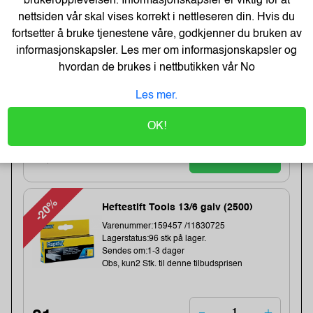
brukeropplevelsen. Informasjonskapsler er viktig for at
Varenummer:240538 /BDL7J000102058
nettsiden vår skal vises korrekt i nettleseren din. Hvis du
Lagerstatus:2 stk på lager.
fortsetter å bruke tjenestene våre, godkjenner du bruken av
Sendes om:0-2 dager
informasjonskapsler. Les mer om informasjonskapsler og
Obs, kun2 Stk. til denne tilbudsprisen
Bestillingsvare - Produktet kan ikke bli returnert
hvordan de brukes i nettbutikken vår
No
eller kansellert etter ordrebek...
Les mer.
1 043,-
OK!
1283,-
Kjøp
834,- Eks. Mva.
-20%
Heftestift Tools 13/6 galv (2500)
Varenummer:159457 /11830725
Lagerstatus:96 stk på lager.
Sendes om:1-3 dager
Obs, kun2 Stk. til denne tilbudsprisen