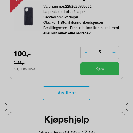
Varenummer:225252 /588562
Lagerstatus:1 stk på lager.
Sendes om:0-2 dager
Obs, kun1 Stk. til denne tilbudsprisen
Bestillingsvare - Produktet kan ikke bli returnert
eller kansellert etter ordrebek...
100,-
124,-
Kjøp
80,- Eks. Mva.
Vis flere
Kjøpshjelp
Man - Fre 09:00 - 17:00