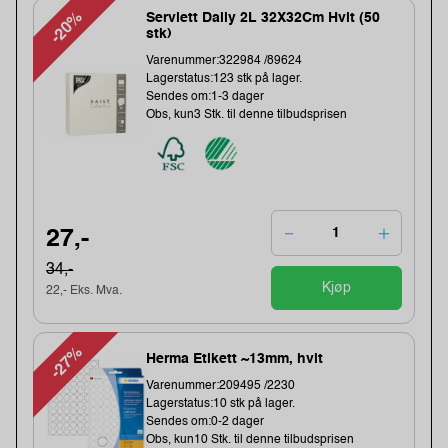
-20%
Serviett Daily 2L 32X32Cm Hvit (50
stk)
Varenummer:322984 /89624
Lagerstatus:123 stk på lager.
Sendes om:1-3 dager
Obs, kun3 Stk. til denne tilbudsprisen
27,-
34,-
Kjøp
22,- Eks. Mva.
-27%
Herma Etikett ~13mm, hvit
Varenummer:209495 /2230
Lagerstatus:10 stk på lager.
Sendes om:0-2 dager
Obs, kun10 Stk. til denne tilbudsprisen