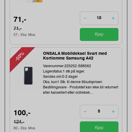
71,-
71,-
Kjøp
57,- Eks. Mva.
-50%
ONSALA Mobildeksel Svart med
Kortlomme Samsung A42
Varenummer:225252 /588562
Lagerstatus:1 stk på lager.
Sendes om:0-2 dager
Obs, kun1 Stk. til denne tilbudsprisen
Bestillingsvare - Produktet kan ikke bli returnert
eller kansellert etter ordrebek...
100,-
124,-
Kjøp
80,- Eks. Mva.