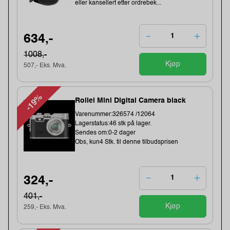
eller kansellert etter ordrebek...
634,-
1008,-
Kjøp
507,- Eks. Mva.
-19%
Rollei Mini Digital Camera black
Varenummer:326574 /12064
Lagerstatus:46 stk på lager.
Sendes om:0-2 dager
Obs, kun4 Stk. til denne tilbudsprisen
324,-
401,-
Kjøp
259,- Eks. Mva.