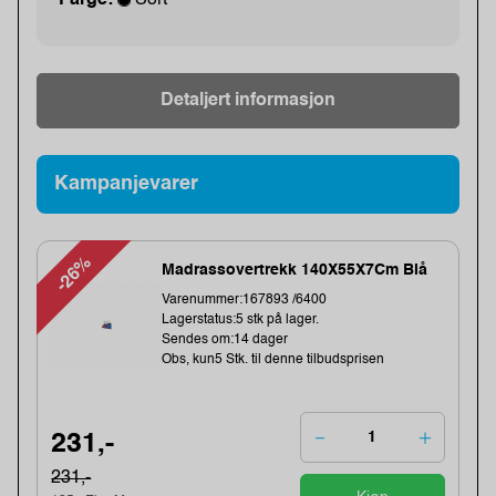
Detaljert informasjon
Kampanjevarer
-26%
Madrassovertrekk 140X55X7Cm Blå
Varenummer:167893 /6400
Lagerstatus:5 stk på lager.
Sendes om:14 dager
Obs, kun5 Stk. til denne tilbudsprisen
231,-
231,-