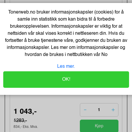
Tonerweb.no bruker informasjonskapsler (cookies) for å
166,-
samle inn statistikk som kan bidra til å forbedre
brukeropplevelsen. Informasjonskapsler er viktig for at
205,-
Kjøp
nettsiden vår skal vises korrekt i nettleseren din. Hvis du
133,- Eks. Mva.
fortsetter å bruke tjenestene våre, godkjenner du bruken av
informasjonskapsler. Les mer om informasjonskapsler og
-19%
Direct thermal receipt roll 101,6 mm
hvordan de brukes i nettbutikken vår
No
wide, 32,2 meter length
Varenummer:240538 /BDL7J000102058
Les mer.
Lagerstatus:2 stk på lager.
Sendes om:0-2 dager
OK!
Obs, kun2 Stk. til denne tilbudsprisen
Bestillingsvare - Produktet kan ikke bli returnert
eller kansellert etter ordrebek...
1 043,-
1283,-
Kjøp
834,- Eks. Mva.