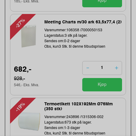
Kjøp
185,- Eks. Mva.
-27%
Meeting Charts m/30 ark 63,5x77,4 (2)
Varenummer:106358 /7000050153
Lagerstatus:3 stk på lager.
Sendes om:0-2 dager
Obs, kun3 Stk. til denne tilbudsprisen
682,-
928,-
Kjøp
546,- Eks. Mva.
-19%
Termoetikett 102X192Mm Ø76Mm
(350 stk)
Varenummer:243896 /1315306-002
Lagerstatus:673 stk på lager.
Sendes om:1-3 dager
Obs, kun2 Stk. til denne tilbudsprisen