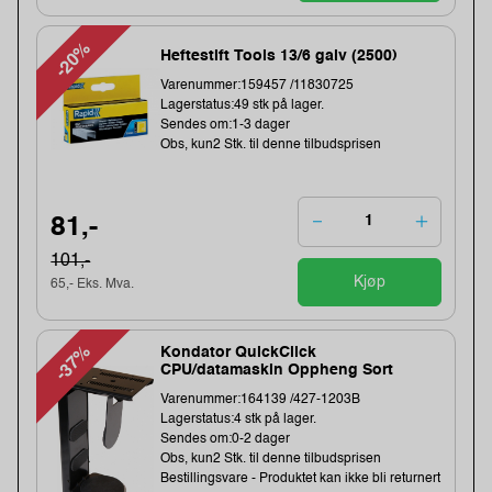
-20%
Heftestift Tools 13/6 galv (2500)
Varenummer:159457 /11830725
Lagerstatus:49 stk på lager.
Sendes om:1-3 dager
Obs, kun2 Stk. til denne tilbudsprisen
81,-
101,-
Kjøp
65,- Eks. Mva.
-37%
Kondator QuickClick
CPU/datamaskin Oppheng Sort
Varenummer:164139 /427-1203B
Lagerstatus:4 stk på lager.
Sendes om:0-2 dager
Obs, kun2 Stk. til denne tilbudsprisen
Bestillingsvare - Produktet kan ikke bli returnert