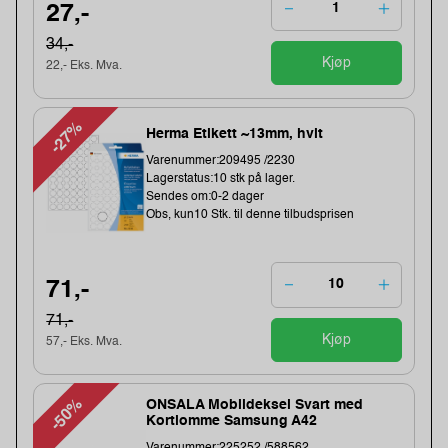
27,-
34,-
Kjøp
22,- Eks. Mva.
-27%
Herma Etikett ~13mm, hvit
Varenummer:209495 /2230
Lagerstatus:10 stk på lager.
Sendes om:0-2 dager
Obs, kun10 Stk. til denne tilbudsprisen
71,-
71,-
Kjøp
57,- Eks. Mva.
-50%
ONSALA Mobildeksel Svart med
Kortlomme Samsung A42
Varenummer:225252 /588562