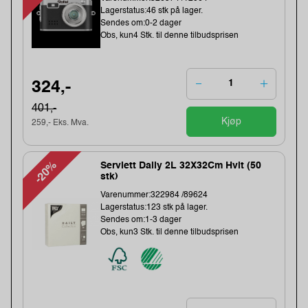
Lagerstatus:46 stk på lager.
Sendes om:0-2 dager
Obs, kun4 Stk. til denne tilbudsprisen
324,-
401,-
Kjøp
259,- Eks. Mva.
-20%
Serviett Daily 2L 32X32Cm Hvit (50
stk)
Varenummer:322984 /89624
Lagerstatus:123 stk på lager.
Sendes om:1-3 dager
Obs, kun3 Stk. til denne tilbudsprisen