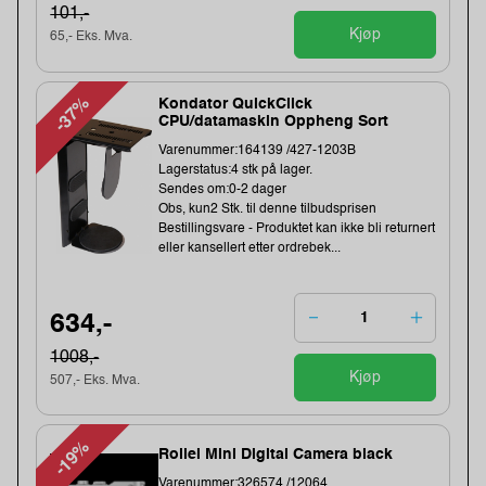
101,-
Kjøp
65,- Eks. Mva.
-37%
Kondator QuickClick
CPU/datamaskin Oppheng Sort
Varenummer:164139 /427-1203B
Lagerstatus:4 stk på lager.
Sendes om:0-2 dager
Obs, kun2 Stk. til denne tilbudsprisen
Bestillingsvare - Produktet kan ikke bli returnert
eller kansellert etter ordrebek...
634,-
1008,-
Kjøp
507,- Eks. Mva.
-19%
Rollei Mini Digital Camera black
Varenummer:326574 /12064