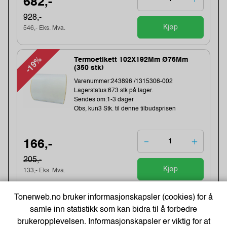
682,-
928,-
Kjøp
546,- Eks. Mva.
-19%
Termoetikett 102X192Mm Ø76Mm
(350 stk)
Varenummer:243896 /1315306-002
Lagerstatus:673 stk på lager.
Sendes om:1-3 dager
Obs, kun3 Stk. til denne tilbudsprisen
166,-
205,-
Kjøp
133,- Eks. Mva.
Tonerweb.no bruker informasjonskapsler (cookies) for å
-19%
Direct thermal receipt roll 101,6 mm
samle inn statistikk som kan bidra til å forbedre
wide, 32,2 meter length
brukeropplevelsen. Informasjonskapsler er viktig for at
Varenummer:240538 /BDL7J000102058