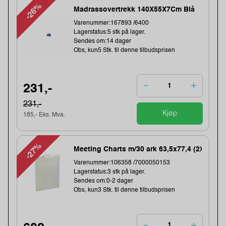
-26%
Madrassovertrekk 140X55X7Cm Blå
Varenummer:167893 /6400
Lagerstatus:5 stk på lager.
Sendes om:14 dager
Obs, kun5 Stk. til denne tilbudsprisen
231,-
231,-
Kjøp
185,- Eks. Mva.
-27%
Meeting Charts m/30 ark 63,5x77,4 (2)
Varenummer:106358 /7000050153
Lagerstatus:3 stk på lager.
Sendes om:0-2 dager
Obs, kun3 Stk. til denne tilbudsprisen