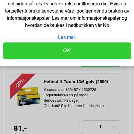
nettsiden vår skal vises korrekt i nettleseren din. Hvis du
Lagerstatus:2 stk på lager.
Sendes om:0-2 dager
fortsetter å bruke tjenestene våre, godkjenner du bruken av
Obs, kun2 Stk. til denne tilbudsprisen
informasjonskapsler. Les mer om informasjonskapsler og
Bestillingsvare - Produktet kan ikke bli returnert
hvordan de brukes i nettbutikken vår
No
eller kansellert etter ordrebek...
Les mer.
1 043,-
OK!
1283,-
Kjøp
834,- Eks. Mva.
-20%
Heftestift Tools 13/6 galv (2500)
Varenummer:159457 /11830725
Lagerstatus:49 stk på lager.
Sendes om:1-3 dager
Obs, kun2 Stk. til denne tilbudsprisen
81,-