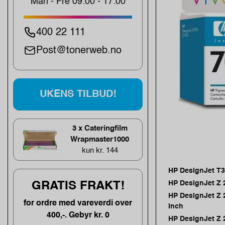
Man - Fre 09:00 - 17:00
400 22 111
Post@tonerweb.no
UKENS TILBUD!
3 x Cateringfilm
Wrapmaster1000
kun kr. 144
HP DesignJet T
HP DesignJet Z 
GRATIS FRAKT!
HP DesignJet Z 
for ordre med vareverdi over
Inch
400,-. Gebyr kr. 0
HP DesignJet Z 