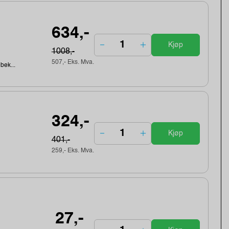
634,-
Kjøp
1008,-
507,- Eks. Mva.
ebek...
324,-
Kjøp
401,-
259,- Eks. Mva.
27,-