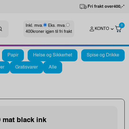
Fri frakt over
400,-*
Inkl. mva.
Eks. mva.
0
KONTO
400
kroner igjen til fri frakt
Papir
Helse og Sikkerhet
Spise og Drikke
er
Gratisvarer
Alle
 mat black ink