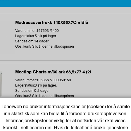
Madrassovertrekk 140X55X7Cm Blå
Varenummer:167893 /6400
Lagerstatus:5 stk på lager.
Sendes om:14 dager
Obs, kun5 Stk. til denne tilbudsprisen
Meeting Charts m/30 ark 63,5x77,4 (2)
Varenummer:106358 /7000050153
Lagerstatus:3 stk på lager.
Sendes om:0-2 dager
Obs, kun3 Stk. til denne tilbudsprisen
Tonerweb.no bruker informasjonskapsler (cookies) for å samle
inn statistikk som kan bidra til å forbedre brukeropplevelsen.
Informasjonskapsler er viktig for at nettsiden vår skal vises
Termoetikett 102X192Mm Ø76Mm (350 stk)
korrekt i nettleseren din. Hvis du fortsetter å bruke tjenestene
Varenummer:243896 /1315306-002