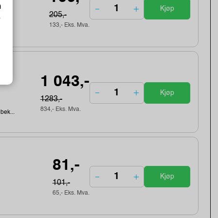
m
Kjøp
205,-
o
133,- Eks. Mva.
gth
1 043,-
Kjøp
1283,-
834,- Eks. Mva.
ebek...
81,-
Kjøp
101,-
65,- Eks. Mva.