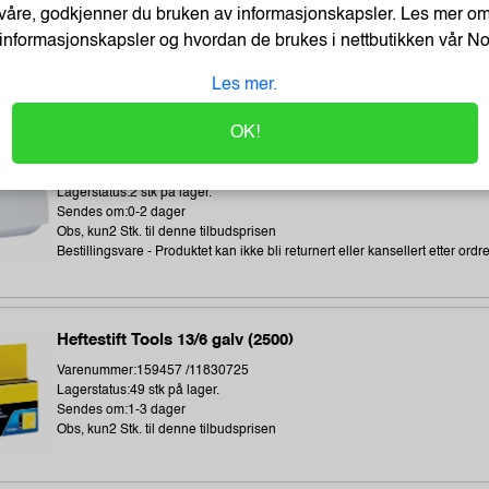
våre, godkjenner du bruken av informasjonskapsler. Les mer o
Lagerstatus:673 stk på lager.
Sendes om:1-3 dager
informasjonskapsler og hvordan de brukes i nettbutikken vår
N
Obs, kun3 Stk. til denne tilbudsprisen
Les mer.
OK!
Direct thermal receipt roll 101,6 mm wide, 32,2 meter len
Varenummer:240538 /BDL7J000102058
Lagerstatus:2 stk på lager.
Sendes om:0-2 dager
Obs, kun2 Stk. til denne tilbudsprisen
Bestillingsvare - Produktet kan ikke bli returnert eller kansellert etter ordr
Heftestift Tools 13/6 galv (2500)
Varenummer:159457 /11830725
Lagerstatus:49 stk på lager.
Sendes om:1-3 dager
Obs, kun2 Stk. til denne tilbudsprisen