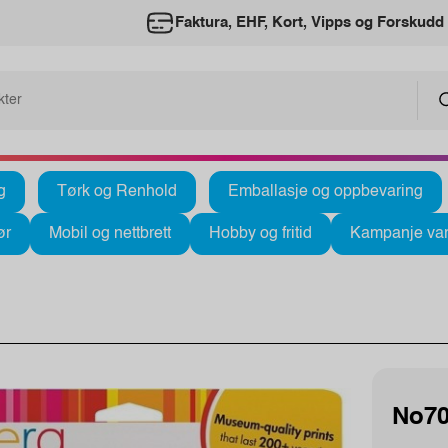
Faktura, EHF, Kort, Vipps og Forskudd
g
Tørk og Renhold
Emballasje og oppbevaring
ør
Mobil og nettbrett
Hobby og fritid
Kampanje var
No70