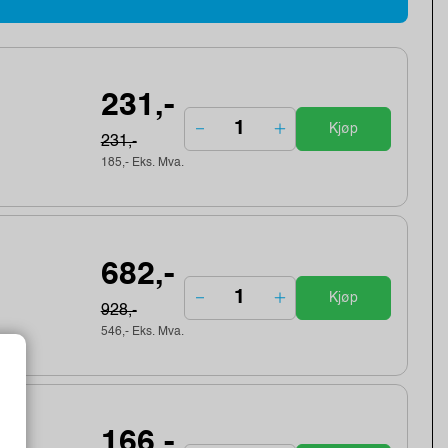
231,-
Kjøp
231,-
185,- Eks. Mva.
682,-
Kjøp
928,-
546,- Eks. Mva.
166,-