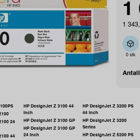
1 
1 343,
0 stk
Antall
3100PS
HP DesignJet Z 3100 44
HP DesignJet Z 3200 PS
Inch
44 Inch
2100
HP DesignJet Z 3100 GP
HP DesignJet Z 3200
2100 24
Series
HP DesignJet Z 3100 GP
24 Inch
HP DesignJet Z 5200 PS
2100 44