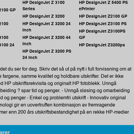
HP DesignJet Z 3100
HP DesignJet Z 5400 PS
Series
ePrinter
2100 GP
HP DesignJet Z 3200
HP DesignJet Z2100 GP
2100
HP DesignJet Z 3200 24
HP DesignJet Z3100 PS
Inch
HP DesignJet Z3100PS
3100
HP DesignJet Z 3200 44
GP
Inch
3100 24
HP DesignJet Z3200ps
HP DesignJet Z 3200 PS
24 Inch
det du ser for deg. Skriv det så ut på nytt i full forvissning om at
fargene, samme kvalitet og holdbare utskrifter. Det er ikke
 HP utskriftsrekvisita og originalt HP fotoblekk. Unngå
beiding ? spar tid og penger. - Unngå sløsing og omarbeiding
d og penger - Enkel og problemfri utskrift - Innovativ original
nologi gir en uovertruffen kombinasjon av fremragende
g mer enn 200 års utskriftsbestandighet på en rekke HP-medier
arer