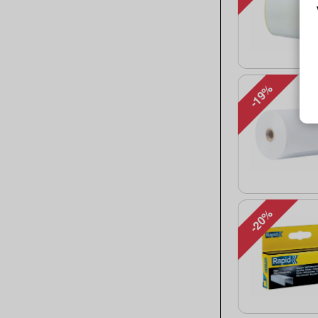
-19%
-20%