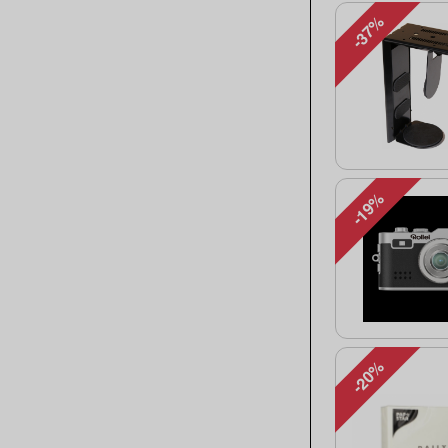
-37%
-19%
-20%