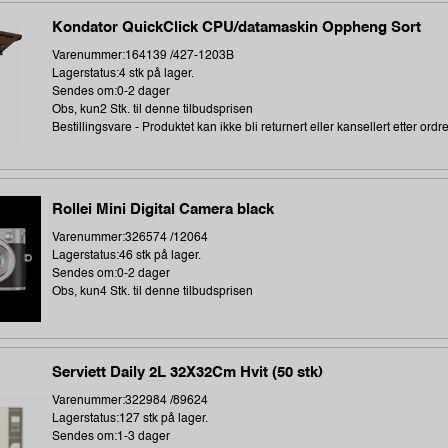
Kondator QuickClick CPU/datamaskin Oppheng Sort
Varenummer:164139 /427-1203B
Lagerstatus:4 stk på lager.
Sendes om:0-2 dager
Obs, kun2 Stk. til denne tilbudsprisen
Bestillingsvare - Produktet kan ikke bli returnert eller kansellert etter ordr
Rollei Mini Digital Camera black
Varenummer:326574 /12064
Lagerstatus:46 stk på lager.
Sendes om:0-2 dager
Obs, kun4 Stk. til denne tilbudsprisen
Serviett Daily 2L 32X32Cm Hvit (50 stk)
Varenummer:322984 /89624
Lagerstatus:127 stk på lager.
Sendes om:1-3 dager