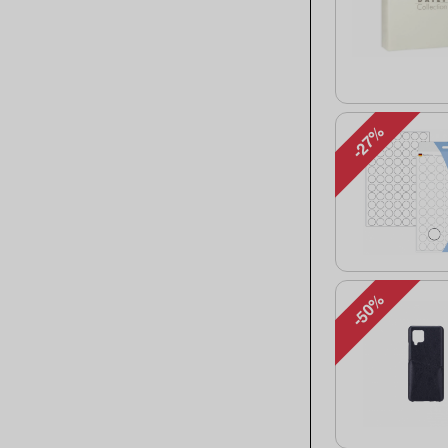
-27%
-50%