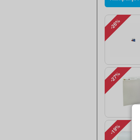
-26%
-27%
-19%