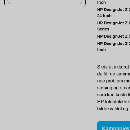
Inch
HP DesignJet Z 
24 Inch
HP DesignJet Z 
Series
HP DesignJet Z 
HP DesignJet Z 
Inch
Skriv ut akkurat 
du får de samme 
noe problem med
sløsing og omar
som kan koste ti
HP fotoblekktek
bildekvalitet o
Kampanjev