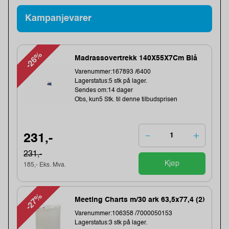
Kampanjevarer
-26%
Madrassovertrekk 140X55X7Cm Blå
Varenummer:167893 /6400
Lagerstatus:5 stk på lager.
Sendes om:14 dager
Obs, kun5 Stk. til denne tilbudsprisen
231,-
231,-
Kjøp
185,- Eks. Mva.
-27%
Meeting Charts m/30 ark 63,5x77,4 (2)
Varenummer:106358 /7000050153
Lagerstatus:3 stk på lager.