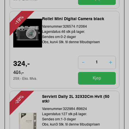
-19%
Rollei Mini Digital Camera black
Varenummer:326574 /12064
Lagerstatus:46 stk på lager.
Sendes om:0-2 dager
Obs, kun4 Stk. til denne tilbudsprisen
324,-
401,-
Kjøp
259,- Eks. Mva.
-20%
Serviett Daily 2L 32X32Cm Hvit (50
stk)
Varenummer:322984 /89624
Lagerstatus:127 stk på lager.
Sendes om:1-3 dager
Obs, kun3 Stk. til denne tilbudsprisen