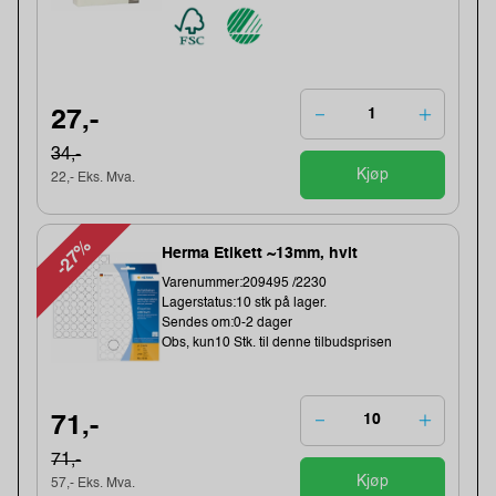
27,-
34,-
Kjøp
22,- Eks. Mva.
-27%
Herma Etikett ~13mm, hvit
Varenummer:209495 /2230
Lagerstatus:10 stk på lager.
Sendes om:0-2 dager
Obs, kun10 Stk. til denne tilbudsprisen
71,-
71,-
Kjøp
57,- Eks. Mva.