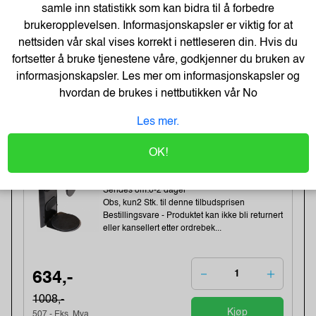
Obs, kun2 Stk. til denne tilbudsprisen
samle inn statistikk som kan bidra til å forbedre
brukeropplevelsen. Informasjonskapsler er viktig for at
nettsiden vår skal vises korrekt i nettleseren din. Hvis du
81,-
fortsetter å bruke tjenestene våre, godkjenner du bruken av
101,-
informasjonskapsler. Les mer om informasjonskapsler og
Kjøp
65,- Eks. Mva.
hvordan de brukes i nettbutikken vår
No
Les mer.
-37%
Kondator QuickClick
CPU/datamaskin Oppheng Sort
OK!
Varenummer:164139 /427-1203B
Lagerstatus:4 stk på lager.
Sendes om:0-2 dager
Obs, kun2 Stk. til denne tilbudsprisen
Bestillingsvare - Produktet kan ikke bli returnert
eller kansellert etter ordrebek...
634,-
1008,-
Kjøp
507,- Eks. Mva.