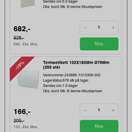
Sendes om:0-2 dager
Obs, kun3 Stk. til denne tilbudsprisen
682,-
928,-
Kjøp
546,- Eks. Mva.
-19%
Termoetikett 102X192Mm Ø76Mm
(350 stk)
Varenummer:243896 /1315306-002
Lagerstatus:676 stk på lager.
Sendes om:1-3 dager
Obs, kun3 Stk. til denne tilbudsprisen
166,-
205,-
Kjøp
133,- Eks. Mva.