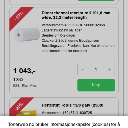
-19%
Direct thermal receipt roll 101,6 mm
wide, 32,2 meter length
Varenummer:240538 /BDL7J000102058
Lagerstatus:2 stk på lager.
Sendes om:0-2 dager
Obs, kun2 Stk. til denne tilbudsprisen
Bestillingsvare - Produktet kan ikke bli returnert
eller kansellert etter ordrebek...
1 043,-
1283,-
Kjøp
834,- Eks. Mva.
-20%
Heftestift Tools 13/6 galv (2500)
Varenummer:159457 /11830725
Lagerstatus:49 stk på lager.
Sendes om:1-3 dager
Tonerweb.no bruker informasjonskapsler (cookies) for å