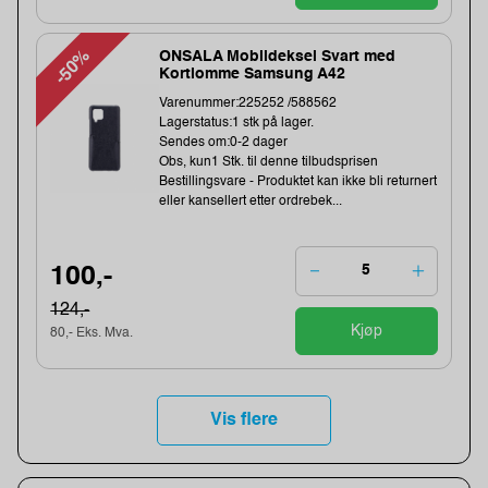
-50%
ONSALA Mobildeksel Svart med
Kortlomme Samsung A42
Varenummer:225252 /588562
Lagerstatus:1 stk på lager.
Sendes om:0-2 dager
Obs, kun1 Stk. til denne tilbudsprisen
Bestillingsvare - Produktet kan ikke bli returnert
eller kansellert etter ordrebek...
100,-
124,-
Kjøp
80,- Eks. Mva.
Vis flere