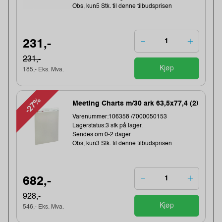
Obs, kun5 Stk. til denne tilbudsprisen
231,-
231,-
Kjøp
185,- Eks. Mva.
-27%
Meeting Charts m/30 ark 63,5x77,4 (2)
Varenummer:106358 /7000050153
Lagerstatus:3 stk på lager.
Sendes om:0-2 dager
Obs, kun3 Stk. til denne tilbudsprisen
682,-
928,-
Kjøp
546,- Eks. Mva.