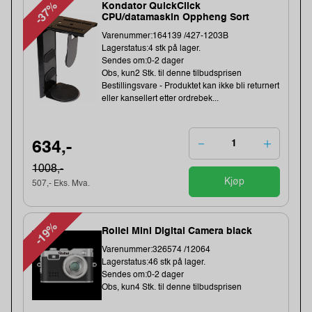
-37%
Kondator QuickClick
CPU/datamaskin Oppheng Sort
Varenummer:164139 /427-1203B
Lagerstatus:4 stk på lager.
Sendes om:0-2 dager
Obs, kun2 Stk. til denne tilbudsprisen
Bestillingsvare - Produktet kan ikke bli returnert
eller kansellert etter ordrebek...
634,-
1008,-
Kjøp
507,- Eks. Mva.
-19%
Rollei Mini Digital Camera black
Varenummer:326574 /12064
Lagerstatus:46 stk på lager.
Sendes om:0-2 dager
Obs, kun4 Stk. til denne tilbudsprisen