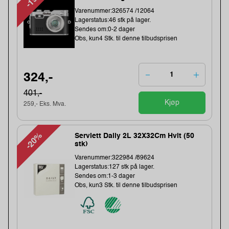
Varenummer:326574 /12064
Lagerstatus:46 stk på lager.
Sendes om:0-2 dager
Obs, kun4 Stk. til denne tilbudsprisen
324,-
401,-
Kjøp
259,- Eks. Mva.
-20%
Serviett Daily 2L 32X32Cm Hvit (50
stk)
Varenummer:322984 /89624
Lagerstatus:127 stk på lager.
Sendes om:1-3 dager
Obs, kun3 Stk. til denne tilbudsprisen