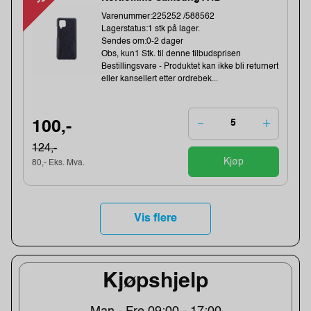
Varenummer:225252 /588562
Lagerstatus:1 stk på lager.
Sendes om:0-2 dager
Obs, kun1 Stk. til denne tilbudsprisen
Bestillingsvare - Produktet kan ikke bli returnert
eller kansellert etter ordrebek...
100,-
124,-
Kjøp
80,- Eks. Mva.
Vis flere
Kjøpshjelp