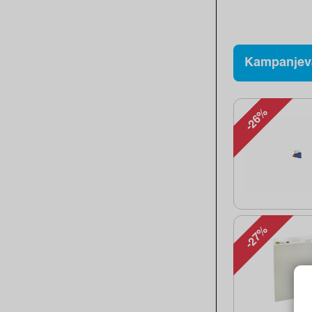
Kampanjev
-26%
-27%