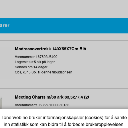
arer
Madrassovertrekk 140X55X7Cm Blå
Varenummer:167893 /6400
Lagerstatus:5 stk på lager.
Sendes om:14 dager
Obs, kun5 Stk. til denne tilbudsprisen
Meeting Charts m/30 ark 63,5x77,4 (2)
Varenummer:106358 /7000050153
Lagerstatus:3 stk på lager.
Sendes om:0-2 dager
Tonerweb.no bruker informasjonskapsler (cookies) for å samle
Obs, kun3 Stk. til denne tilbudsprisen
inn statistikk som kan bidra til å forbedre brukeropplevelsen.