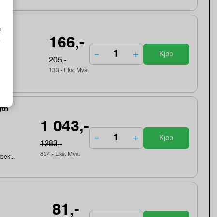
m
166,-
o
Kjøp
205,-
133,- Eks. Mva.
gth
1 043,-
Kjøp
1283,-
834,- Eks. Mva.
ebek...
81,-