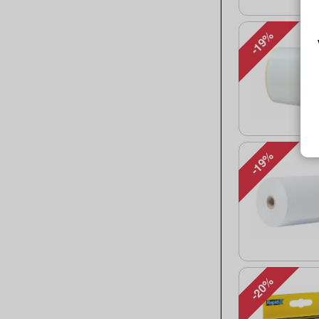
-19%
-19%
-20%