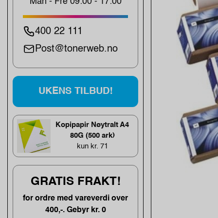
Man - Fre 09:00 - 17:00
400 22 111
Post@tonerweb.no
UKENS TILBUD!
Kopipapir Nøytralt A4
80G (500 ark)
kun kr. 71
GRATIS FRAKT!
for ordre med vareverdi over
400,-. Gebyr kr. 0