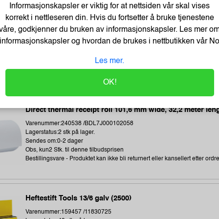
Informasjonskapsler er viktig for at nettsiden vår skal vises
korrekt i nettleseren din. Hvis du fortsetter å bruke tjenestene
våre, godkjenner du bruken av informasjonskapsler. Les mer o
Termoetikett 102X192Mm Ø76Mm (350 stk)
informasjonskapsler og hvordan de brukes i nettbutikken vår
N
Varenummer:243896 /1315306-002
Lagerstatus:673 stk på lager.
Les mer.
Sendes om:1-3 dager
Obs, kun2 Stk. til denne tilbudsprisen
OK!
Direct thermal receipt roll 101,6 mm wide, 32,2 meter len
Varenummer:240538 /BDL7J000102058
Lagerstatus:2 stk på lager.
Sendes om:0-2 dager
Obs, kun2 Stk. til denne tilbudsprisen
Bestillingsvare - Produktet kan ikke bli returnert eller kansellert etter ordr
Heftestift Tools 13/6 galv (2500)
Varenummer:159457 /11830725