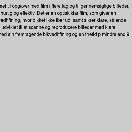
eel til opgaver med film i flere lag og til gennemsigtige billeder,
hurtig og effektiv. Det er en optisk klar film, som giver en
vedhftning, hvor blkket ikke lber ud, samt sikrer klare, strlende
r udviklet til at scanne og reproducere billeder med klare,
med sin fremragende blkvedhftning og en trretid p mindre end 9