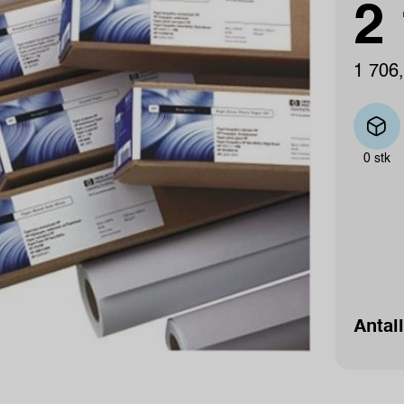
2 
1 706,
0 stk
Antall