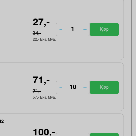
27,-
Kjøp
34,-
22,- Eks. Mva.
71,-
Kjøp
71,-
57,- Eks. Mva.
42
100,-