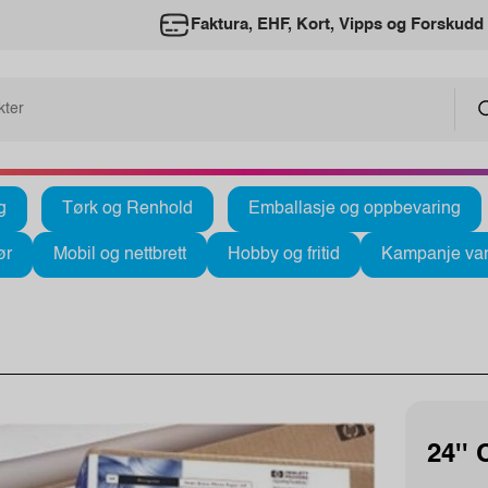
Faktura, EHF, Kort, Vipps og Forskudd
g
Tørk og Renhold
Emballasje og oppbevaring
ør
Mobil og nettbrett
Hobby og fritid
Kampanje var
24'' 