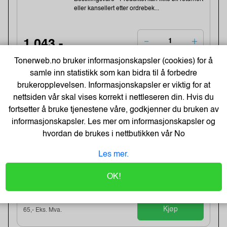
eller kansellert etter ordrebek...
1 043,-
1283,-
Tonerweb.no bruker informasjonskapsler (cookies) for å
Kjøp
834,- Eks. Mva.
samle inn statistikk som kan bidra til å forbedre
brukeropplevelsen. Informasjonskapsler er viktig for at
nettsiden vår skal vises korrekt i nettleseren din. Hvis du
-20%
Heftestift Tools 13/6 galv (2500)
fortsetter å bruke tjenestene våre, godkjenner du bruken av
Varenummer:159457 /11830725
informasjonskapsler. Les mer om informasjonskapsler og
Lagerstatus:49 stk på lager.
hvordan de brukes i nettbutikken vår
No
Sendes om:1-3 dager
Obs, kun2 Stk. til denne tilbudsprisen
Les mer.
OK!
81,-
101,-
Kjøp
65,- Eks. Mva.