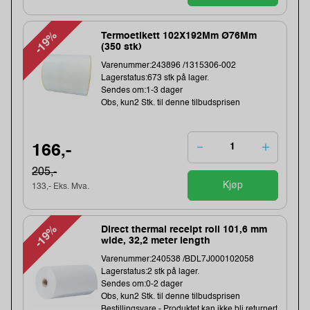
-19%
Termoetikett 102X192Mm Ø76Mm
(350 stk)
Varenummer:243896 /1315306-002
Lagerstatus:673 stk på lager.
Sendes om:1-3 dager
Obs, kun2 Stk. til denne tilbudsprisen
166,-
205,-
Kjøp
133,- Eks. Mva.
-19%
Direct thermal receipt roll 101,6 mm
wide, 32,2 meter length
Varenummer:240538 /BDL7J000102058
Lagerstatus:2 stk på lager.
Sendes om:0-2 dager
Obs, kun2 Stk. til denne tilbudsprisen
Bestillingsvare - Produktet kan ikke bli returnert