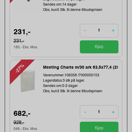
Sendes om:14 dager
Obs, kun5 Stk. til denne tilbudsprisen
231,-
231,-
Kjøp
185,- Eks. Mva.
-27%
Meeting Charts m/30 ark 63,5x77,4 (2)
Varenummer:106358 /7000050153
Lagerstatus:3 stk på lager.
Sendes om:0-2 dager
Obs, kun3 Stk. til denne tilbudsprisen
682,-
928,-
Kjøp
546,- Eks. Mva.