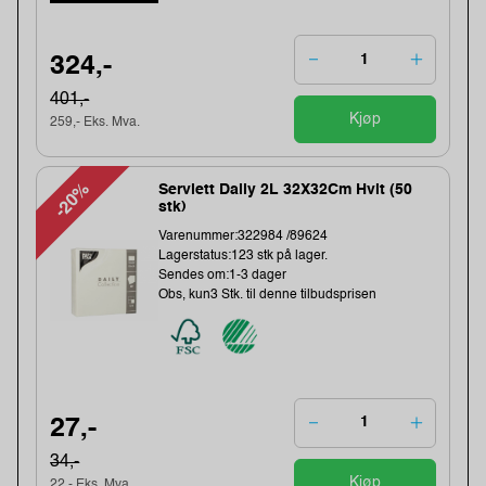
324,-
401,-
Kjøp
259,- Eks. Mva.
-20%
Serviett Daily 2L 32X32Cm Hvit (50
stk)
Varenummer:322984 /89624
Lagerstatus:123 stk på lager.
Sendes om:1-3 dager
Obs, kun3 Stk. til denne tilbudsprisen
27,-
34,-
Kjøp
22,- Eks. Mva.