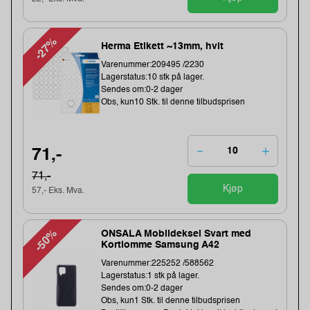
-27%
Herma Etikett ~13mm, hvit
Varenummer:209495 /2230
Lagerstatus:10 stk på lager.
Sendes om:0-2 dager
Obs, kun10 Stk. til denne tilbudsprisen
71,-
71,-
Kjøp
57,- Eks. Mva.
-50%
ONSALA Mobildeksel Svart med
Kortlomme Samsung A42
Varenummer:225252 /588562
Lagerstatus:1 stk på lager.
Sendes om:0-2 dager
Obs, kun1 Stk. til denne tilbudsprisen