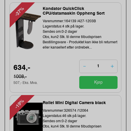
-37%
Kondator QuickClick
CPU/datamaskin Oppheng Sort
Varenummer:164139 /427-1203B
Lagerstatus:4 stk på lager.
Sendes om:0-2 dager
Obs, kun2 Stk. til denne tilbudsprisen
Bestillingsvare - Produktet kan ikke bli returnert
eller kansellert etter ordrebek...
634,-
1008,-
Kjøp
507,- Eks. Mva.
-19%
Rollei Mini Digital Camera black
Varenummer:326574 /12064
Lagerstatus:46 stk på lager.
Sendes om:0-2 dager
Obs, kun4 Stk. til denne tilbudsprisen