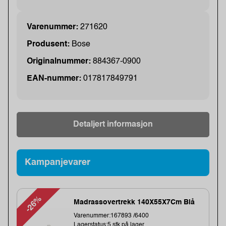
Varenummer:
271620
Produsent:
Bose
Originalnummer:
884367-0900
EAN-nummer:
017817849791
Detaljert informasjon
Kampanjevarer
-26%
Madrassovertrekk 140X55X7Cm Blå
Varenummer:167893 /6400
Lagerstatus:5 stk på lager.