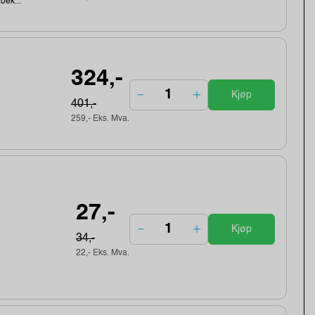
ebek...
324,-
Kjøp
401,-
259,- Eks. Mva.
27,-
Kjøp
34,-
22,- Eks. Mva.