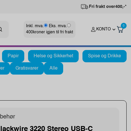
Fri frakt over
400,-*
Inkl. mva.
Eks. mva.
0
KONTO
400
kroner igjen til fri frakt
Papir
Helse og Sikkerhet
Spise og Drikke
er
Gratisvarer
Alle
lbehør
lackwire 3220 Stereo USB-C