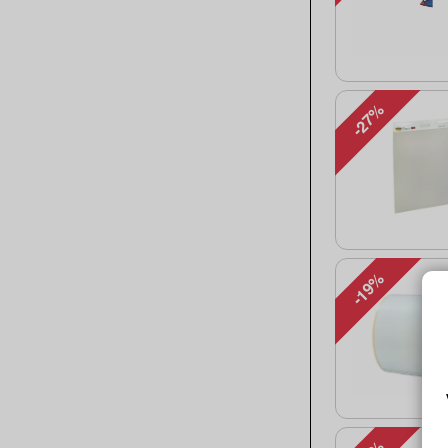
-27%
-19%