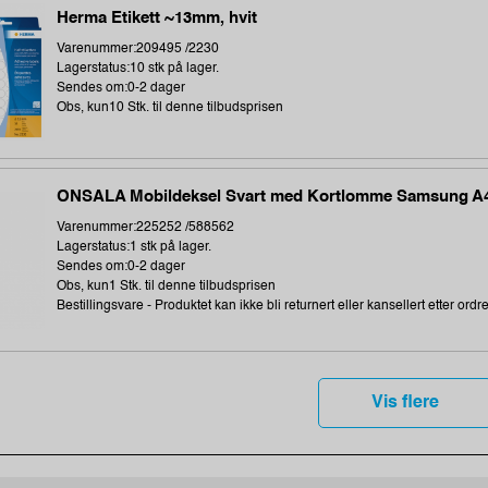
Herma Etikett ~13mm, hvit
Varenummer:209495 /2230
Lagerstatus:10 stk på lager.
Sendes om:0-2 dager
Obs, kun10 Stk. til denne tilbudsprisen
ONSALA Mobildeksel Svart med Kortlomme Samsung A
Varenummer:225252 /588562
Lagerstatus:1 stk på lager.
Sendes om:0-2 dager
Obs, kun1 Stk. til denne tilbudsprisen
Bestillingsvare - Produktet kan ikke bli returnert eller kansellert etter ordr
Vis flere