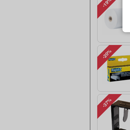
-19%
-20%
-37%