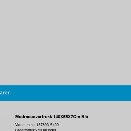
arer
Madrassovertrekk 140X55X7Cm Blå
Varenummer:167893 /6400
Lagerstatus:5 stk på lager.