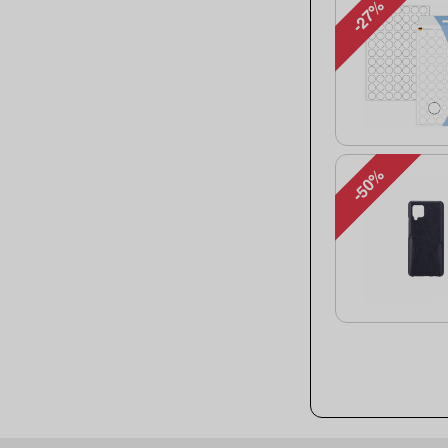
-27%
-50%