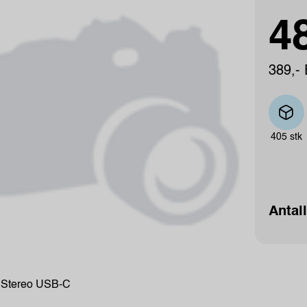
48
389,- 
405 stk
Antall
 Stereo USB-C