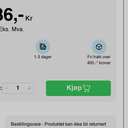
6,-
Kr
Eks. Mva.
1-3 dager
Fri frakt over
400,-* kroner
Kjøp
:
Bestillingsvare - Produktet kan ikke bli returnert