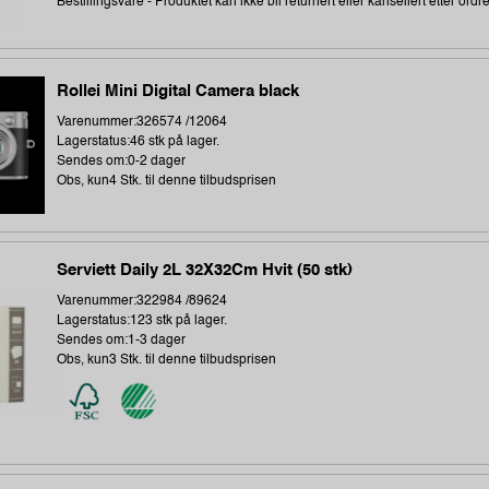
Bestillingsvare - Produktet kan ikke bli returnert eller kansellert etter ordr
Rollei Mini Digital Camera black
Varenummer:326574 /12064
Lagerstatus:46 stk på lager.
Sendes om:0-2 dager
Obs, kun4 Stk. til denne tilbudsprisen
Serviett Daily 2L 32X32Cm Hvit (50 stk)
Varenummer:322984 /89624
Lagerstatus:123 stk på lager.
Sendes om:1-3 dager
Obs, kun3 Stk. til denne tilbudsprisen