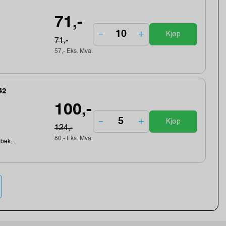
71,-
Kjøp
71,-
57,- Eks. Mva.
42
100,-
Kjøp
124,-
80,- Eks. Mva.
ebek...