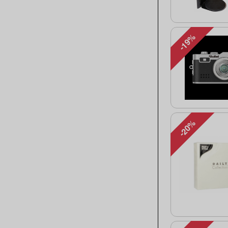
-19%
-20%