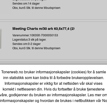
Sendes om:14 dager
Obs, kun5 Stk. til denne tilbudsprisen
Meeting Charts m/30 ark 63,5x77,4 (2)
Varenummer:106358 /7000050153
Lagerstatus:3 stk på lager.
Sendes om:0-2 dager
Obs, kun3 Stk. til denne tilbudsprisen
Termoetikett 102X192Mm Ø76Mm (350 stk)
Tonerweb.no bruker informasjonskapsler (cookies) for å samle
Varenummer:243896 /1315306-002
inn statistikk som kan bidra til å forbedre brukeropplevelsen.
Lagerstatus:673 stk på lager.
Informasjonskapsler er viktig for at nettsiden vår skal vises
Sendes om:1-3 dager
Obs, kun3 Stk. til denne tilbudsprisen
korrekt i nettleseren din. Hvis du fortsetter å bruke tjenestene
våre, godkjenner du bruken av informasjonskapsler. Les mer o
informasjonskapsler og hvordan de brukes i nettbutikken vår
N