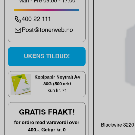
Man - Fre 09:00 - 17:00
400 22 111
Post@tonerweb.no
UKENS TILBUD!
Kopipapir Nøytralt A4
80G (500 ark)
kun kr. 71
GRATIS FRAKT!
for ordre med vareverdi over
Blackwire 3220
400,-. Gebyr kr. 0