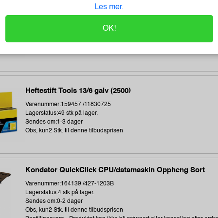
Direct thermal receipt roll 101,6 mm wide, 32,2 meter len
Les mer.
Varenummer:240538 /BDL7J000102058
Lagerstatus:2 stk på lager.
OK!
Sendes om:0-2 dager
Obs, kun2 Stk. til denne tilbudsprisen
Bestillingsvare - Produktet kan ikke bli returnert eller kansellert etter ordr
Heftestift Tools 13/6 galv (2500)
Varenummer:159457 /11830725
Lagerstatus:49 stk på lager.
Sendes om:1-3 dager
Obs, kun2 Stk. til denne tilbudsprisen
Kondator QuickClick CPU/datamaskin Oppheng Sort
Varenummer:164139 /427-1203B
Lagerstatus:4 stk på lager.
Sendes om:0-2 dager
Obs, kun2 Stk. til denne tilbudsprisen