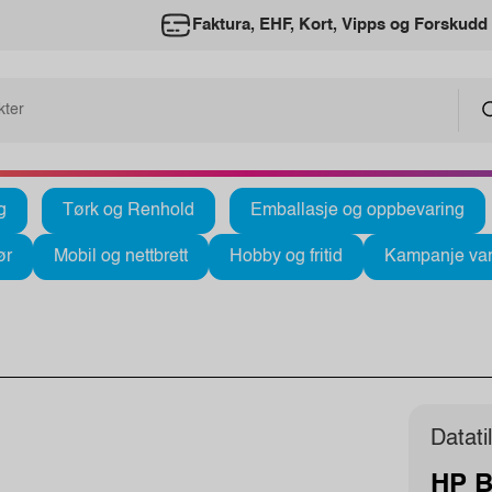
Faktura, EHF, Kort, Vipps og Forskudd
g
Tørk og Renhold
Emballasje og oppbevaring
ør
Mobil og nettbrett
Hobby og fritid
Kampanje var
Datati
HP B