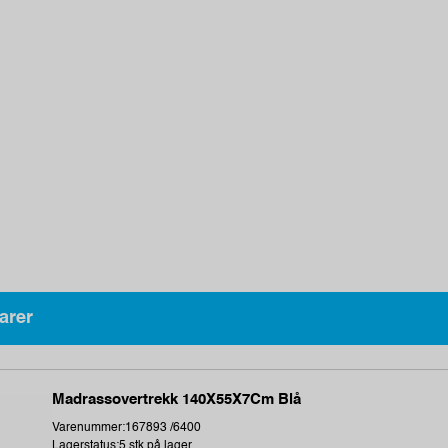
arer
Madrassovertrekk 140X55X7Cm Blå
Varenummer:167893 /6400
Lagerstatus:5 stk på lager.