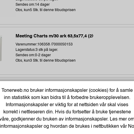
Sendes om:14 dager
Obs, kun5 Stk. til denne tilbudsprisen
Meeting Charts m/30 ark 63,5x77,4 (2)
Varenummer:106358 /7000050153
Lagerstatus:3 stk på lager.
Sendes om:0-2 dager
Obs, kun3 Stk. til denne tilbudsprisen
Termoetikett 102X192Mm Ø76Mm (350 stk)
Tonerweb.no bruker informasjonskapsler (cookies) for å samle
Varenummer:243896 /1315306-002
inn statistikk som kan bidra til å forbedre brukeropplevelsen.
Lagerstatus:674 stk på lager.
Informasjonskapsler er viktig for at nettsiden vår skal vises
Sendes om:1-3 dager
Obs, kun3 Stk. til denne tilbudsprisen
korrekt i nettleseren din. Hvis du fortsetter å bruke tjenestene
våre, godkjenner du bruken av informasjonskapsler. Les mer o
informasjonskapsler og hvordan de brukes i nettbutikken vår
N