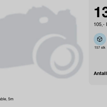
13
105,- 
157 stk
Antall
ble, 5m