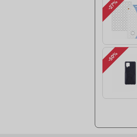
-27%
-50%