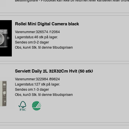
Bestillingsvare - Produktet kan ikke bli returnert eller kansellert etter ordr
Rollei Mini Digital Camera black
Varenummer:326574 /12064
Lagerstatus:46 stk på lager.
Sendes om:0-2 dager
Obs, kun4 Stk. til denne tilbudsprisen
Serviett Daily 2L 32X32Cm Hvit (50 stk)
Varenummer:322984 /89624
Lagerstatus:127 stk på lager.
Sendes om:1-3 dager
Obs, kun3 Stk. til denne tilbudsprisen