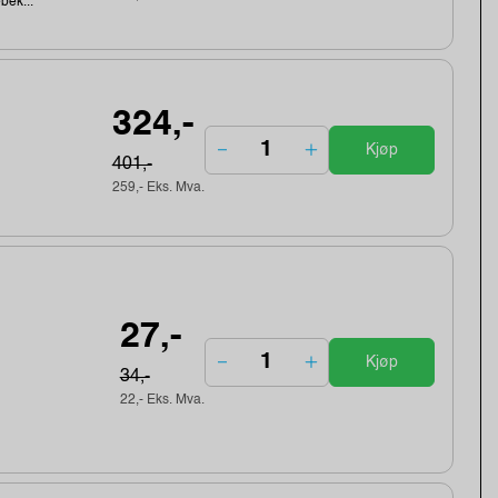
ebek...
324,-
Kjøp
401,-
259,- Eks. Mva.
27,-
Kjøp
34,-
22,- Eks. Mva.