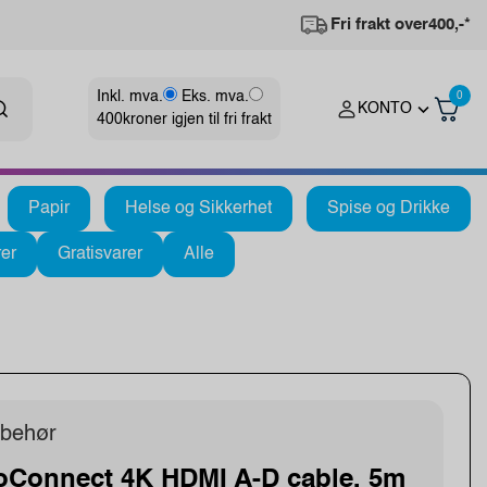
Fri frakt over
400,-*
Inkl. mva.
Eks. mva.
0
KONTO
400
kroner igjen til fri frakt
Papir
Helse og Sikkerhet
Spise og Drikke
er
Gratisvarer
Alle
lbehør
oConnect 4K HDMI A-D cable, 5m