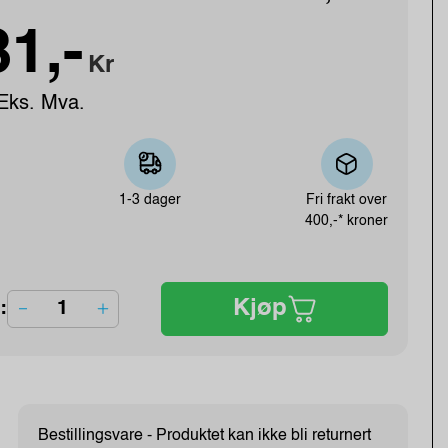
1,-
Kr
Eks. Mva.
1-3 dager
Fri frakt over
400,-* kroner
Kjøp
:
Bestillingsvare - Produktet kan ikke bli returnert