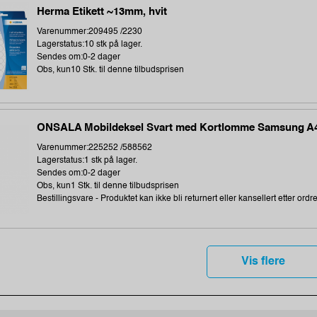
Herma Etikett ~13mm, hvit
Varenummer:209495 /2230
Lagerstatus:10 stk på lager.
Sendes om:0-2 dager
Obs, kun10 Stk. til denne tilbudsprisen
ONSALA Mobildeksel Svart med Kortlomme Samsung A
Varenummer:225252 /588562
Lagerstatus:1 stk på lager.
Sendes om:0-2 dager
Obs, kun1 Stk. til denne tilbudsprisen
Bestillingsvare - Produktet kan ikke bli returnert eller kansellert etter ordr
Vis flere