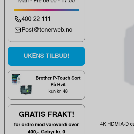
Man - Fre 09:00 - 17:00
400 22 111
Post@tonerweb.no
UKENS TILBUD!
Brother P-Touch Sort
På Hvit
kun kr. 48
GRATIS FRAKT!
4K HDMI A-D ca
for ordre med vareverdi over
400,-. Gebyr kr. 0