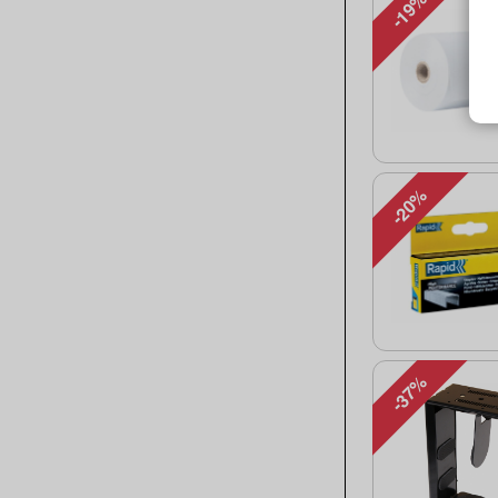
-19%
-20%
-37%