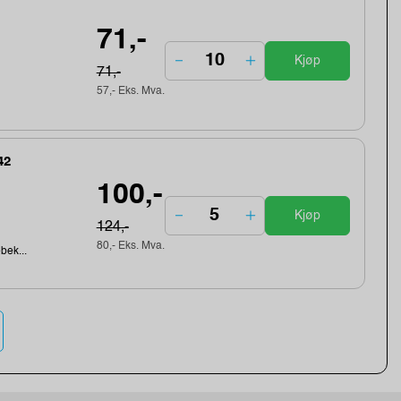
71,-
Kjøp
71,-
57,- Eks. Mva.
42
100,-
Kjøp
124,-
80,- Eks. Mva.
ebek...