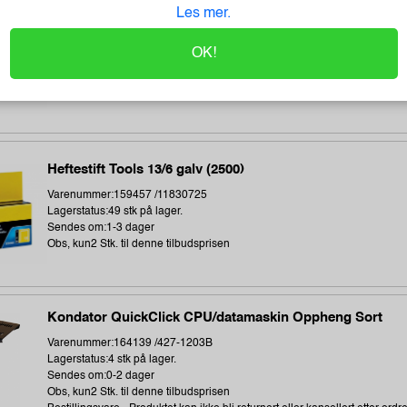
Direct thermal receipt roll 101,6 mm wide, 32,2 meter len
Les mer.
Varenummer:240538 /BDL7J000102058
Lagerstatus:2 stk på lager.
OK!
Sendes om:0-2 dager
Obs, kun2 Stk. til denne tilbudsprisen
Bestillingsvare - Produktet kan ikke bli returnert eller kansellert etter ordr
Heftestift Tools 13/6 galv (2500)
Varenummer:159457 /11830725
Lagerstatus:49 stk på lager.
Sendes om:1-3 dager
Obs, kun2 Stk. til denne tilbudsprisen
Kondator QuickClick CPU/datamaskin Oppheng Sort
Varenummer:164139 /427-1203B
Lagerstatus:4 stk på lager.
Sendes om:0-2 dager
Obs, kun2 Stk. til denne tilbudsprisen