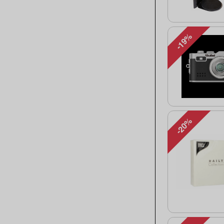
-19%
-20%