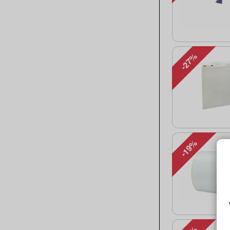
-27%
-19%