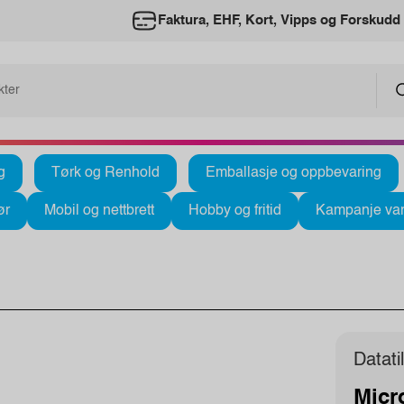
Faktura, EHF, Kort, Vipps og Forskudd
g
Tørk og Renhold
Emballasje og oppbevaring
ør
Mobil og nettbrett
Hobby og fritid
Kampanje var
Datati
Micr