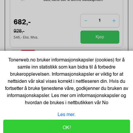
682,-
928,-
Kjøp
546,- Eks. Mva.
-19%
Termoetikett 102X192Mm Ø76Mm
Tonerweb.no bruker informasjonskapsler (cookies) for å
(350 stk)
samle inn statistikk som kan bidra til å forbedre
Varenummer:243896 /1315306-002
brukeropplevelsen. Informasjonskapsler er viktig for at
Lagerstatus:1343 stk på lager.
Sendes om:1-3 dager
nettsiden vår skal vises korrekt i nettleseren din. Hvis du
Obs, kun3 Stk. til denne tilbudsprisen
fortsetter å bruke tjenestene våre, godkjenner du bruken av
informasjonskapsler. Les mer om informasjonskapsler og
hvordan de brukes i nettbutikken vår
No
166,-
205,-
Les mer.
Kjøp
133,- Eks. Mva.
OK!