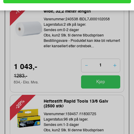
-19%
Direct thermal receipt roll 101,6 mm
wide, 32,2 meter length
Varenummer:240538 /BDL7J000102058
Lagerstatus:2 stk på lager.
Sendes om:0-2 dager
Obs, kun2 Stk. til denne tilbudsprisen
Bestillingsvare - Produktet kan ikke bli returnert
eller kansellert etter ordrebek...
1 043,-
1283,-
Kjøp
834,- Eks. Mva.
-20%
Heftestift Rapid Tools 13/6 Galv
(2500 stk)
Varenummer:159457 /11830725
Lagerstatus:96 stk på lager.
Sendes om:1-3 dager
Obs, kun2 Stk. til denne tilbudsprisen