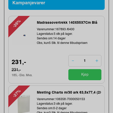
Kampanjevarer
-26%
Madrassovertrekk 140X55X7Cm Blå
Varenummer:167893 /6400
Lagerstatus:5 stk på lager.
Sendes om:14 dager
Obs, kun5 Stk. til denne tilbudsprisen
231,-
231,-
Kjøp
185,- Eks. Mva.
-27%
Meeting Charts m/30 ark 63,5x77,4 (2)
Varenummer:106358 /7000050153
Lagerstatus:3 stk på lager.
Sendes om:0-2 dager
Obs, kun3 Stk. til denne tilbudsprisen