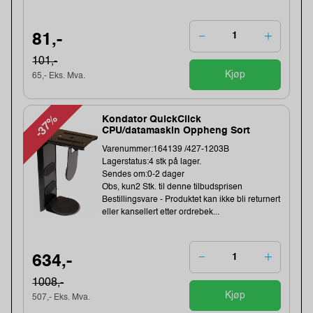
81,-
101,-
Kjøp
65,- Eks. Mva.
-37%
Kondator QuickClick
CPU/datamaskin Oppheng Sort
Varenummer:164139 /427-1203B
Lagerstatus:4 stk på lager.
Sendes om:0-2 dager
Obs, kun2 Stk. til denne tilbudsprisen
Bestillingsvare - Produktet kan ikke bli returnert
eller kansellert etter ordrebek...
634,-
1008,-
Kjøp
507,- Eks. Mva.