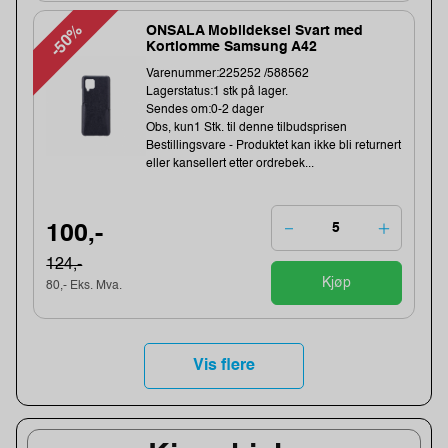
-50%
ONSALA Mobildeksel Svart med
Kortlomme Samsung A42
Varenummer:225252 /588562
Lagerstatus:1 stk på lager.
Sendes om:0-2 dager
Obs, kun1 Stk. til denne tilbudsprisen
Bestillingsvare - Produktet kan ikke bli returnert
eller kansellert etter ordrebek...
100,-
124,-
Kjøp
80,- Eks. Mva.
Vis flere