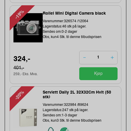
-19%
Rollei Mini Digital Camera black
Varenummer:326574 /12064
Lagerstatus:46 stk på lager.
Sendes om:0-2 dager
Obs, kun4 Stk. til denne tilbudsprisen
324,-
401,-
Kjøp
259,- Eks. Mva.
-20%
Serviett Daily 2L 32X32Cm Hvit (50
stk)
Varenummer:322984 /89624
Lagerstatus:247 stk på lager.
Sendes om:1-3 dager
Obs, kun3 Stk. til denne tilbudsprisen