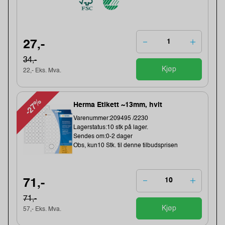
27,-
34,-
Kjøp
22,- Eks. Mva.
-27%
Herma Etikett ~13mm, hvit
Varenummer:209495 /2230
Lagerstatus:10 stk på lager.
Sendes om:0-2 dager
Obs, kun10 Stk. til denne tilbudsprisen
71,-
71,-
Kjøp
57,- Eks. Mva.