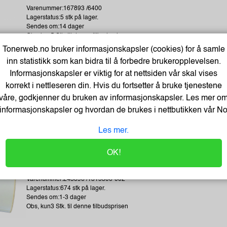
Varenummer:167893 /6400
Lagerstatus:5 stk på lager.
Sendes om:14 dager
Obs, kun5 Stk. til denne tilbudsprisen
Tonerweb.no bruker informasjonskapsler (cookies) for å samle
inn statistikk som kan bidra til å forbedre brukeropplevelsen.
Informasjonskapsler er viktig for at nettsiden vår skal vises
Meeting Charts m/30 ark 63,5x77,4 (2)
korrekt i nettleseren din. Hvis du fortsetter å bruke tjenestene
Varenummer:106358 /7000050153
våre, godkjenner du bruken av informasjonskapsler. Les mer o
Lagerstatus:3 stk på lager.
informasjonskapsler og hvordan de brukes i nettbutikken vår
N
Sendes om:0-2 dager
Obs, kun3 Stk. til denne tilbudsprisen
Les mer.
OK!
Termoetikett 102X192Mm Ø76Mm (350 stk)
Varenummer:243896 /1315306-002
Lagerstatus:674 stk på lager.
Sendes om:1-3 dager
Obs, kun3 Stk. til denne tilbudsprisen