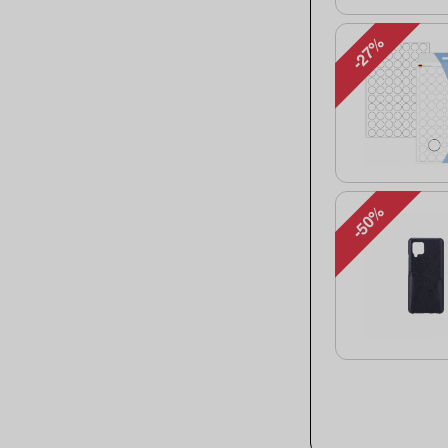
-27%
-50%