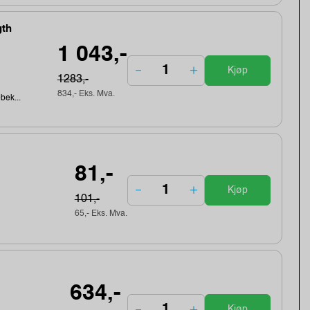
gth
1 043,-
Kjøp
1283,-
834,- Eks. Mva.
ebek...
81,-
Kjøp
101,-
65,- Eks. Mva.
634,-
Kjøp