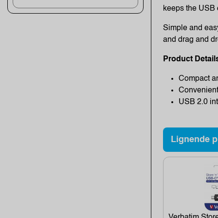
keeps the USB d
Simple and easy 
and drag and dro
Product Detail
Compact an
Convenient 
USB 2.0 int
Lignende p
Verbatim Sto