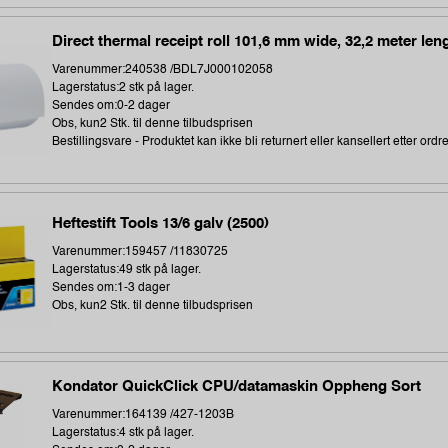
Direct thermal receipt roll 101,6 mm wide, 32,2 meter len
Varenummer:240538 /BDL7J000102058
Lagerstatus:2 stk på lager.
Sendes om:0-2 dager
Obs, kun2 Stk. til denne tilbudsprisen
Bestillingsvare - Produktet kan ikke bli returnert eller kansellert etter ordr
Heftestift Tools 13/6 galv (2500)
Varenummer:159457 /11830725
Lagerstatus:49 stk på lager.
Sendes om:1-3 dager
Obs, kun2 Stk. til denne tilbudsprisen
Kondator QuickClick CPU/datamaskin Oppheng Sort
Varenummer:164139 /427-1203B
Lagerstatus:4 stk på lager.