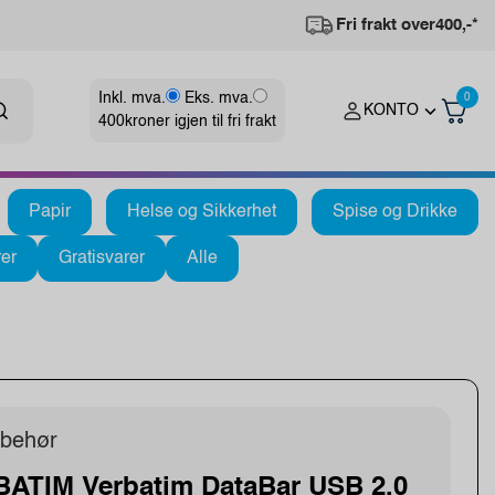
Fri frakt over
400,-*
Inkl. mva.
Eks. mva.
0
KONTO
400
kroner igjen til fri frakt
Papir
Helse og Sikkerhet
Spise og Drikke
er
Gratisvarer
Alle
lbehør
ATIM Verbatim DataBar USB 2.0