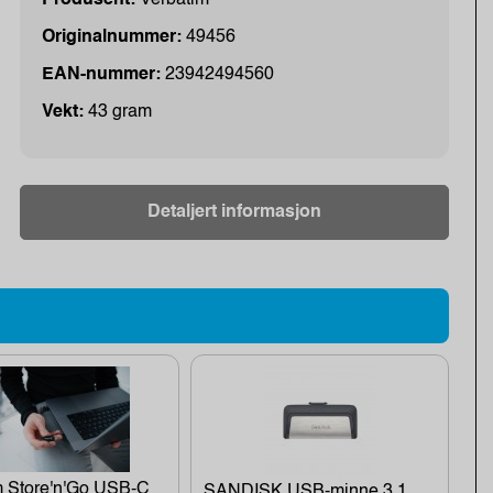
Originalnummer:
49456
EAN-nummer:
23942494560
Vekt:
43 gram
Detaljert informasjon
m Store'n'Go USB-C
SANDISK USB-minne 3.1