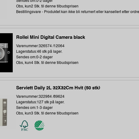
Sendes om:0-2 dager
Obs, kun2 Stk. til denne tilbudsprisen
Bestillingsvare - Produktet kan ikke bli returnert eller kansellert etter ordr
Rollei Mini Digital Camera black
Varenummer:326574 /12064
Lagerstatus:46 stk på lager.
Sendes om:0-2 dager
Obs, kun4 Stk. til denne tilbudsprisen
Serviett Daily 2L 32X32Cm Hvit (50 stk)
Varenummer:322984 /89624
Lagerstatus:127 stk på lager.
Sendes om:1-3 dager
Obs, kun3 Stk. til denne tilbudsprisen