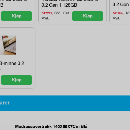
3.2 Gen 1
GB
3.2 Gen 1 128GB
Kr.291,-
233,- Eks.
Kr.165,-
132
Kjøp
Kjøp
Mva.
Mva.
-minne 3.2
b
Kjøp
arer
Madrassovertrekk 140X55X7Cm Blå