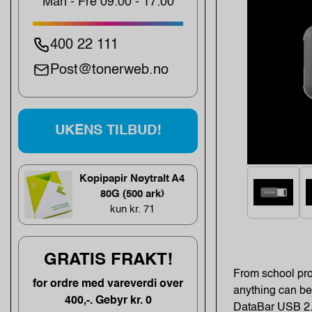
Man - Fre 09:00 - 17:00
400 22 111
Post@tonerweb.no
UKENS TILBUD!
Kopipapir Nøytralt A4
80G (500 ark)
kun kr. 71
GRATIS FRAKT!
From school pro
for ordre med vareverdi over
anything can be
400,-. Gebyr kr. 0
DataBar USB 2.0