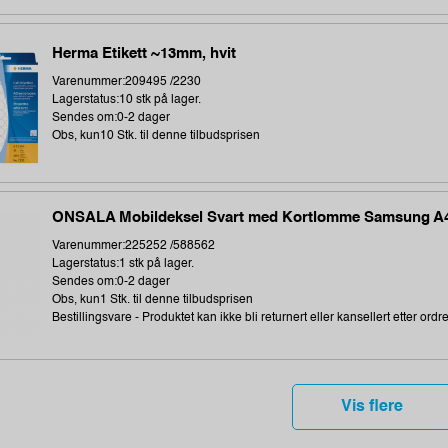
Herma Etikett ~13mm, hvit
Varenummer:209495 /2230
Lagerstatus:10 stk på lager.
Sendes om:0-2 dager
Obs, kun10 Stk. til denne tilbudsprisen
ONSALA Mobildeksel Svart med Kortlomme Samsung A
Varenummer:225252 /588562
Lagerstatus:1 stk på lager.
Sendes om:0-2 dager
Obs, kun1 Stk. til denne tilbudsprisen
Bestillingsvare - Produktet kan ikke bli returnert eller kansellert etter ordr
Vis flere