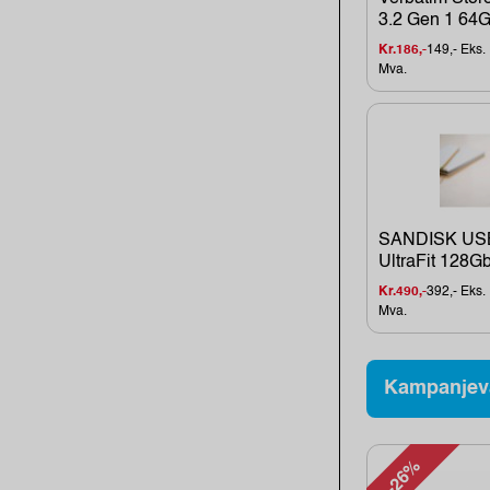
3.2 Gen 1 64
Kr.186,-
149,- Eks.
Mva.
SANDISK USB
UltraFit 128G
Kr.490,-
392,- Eks.
Mva.
Kampanjev
-26%