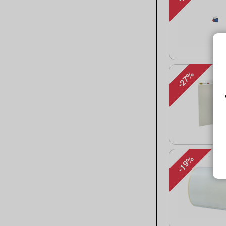
-27%
-19%