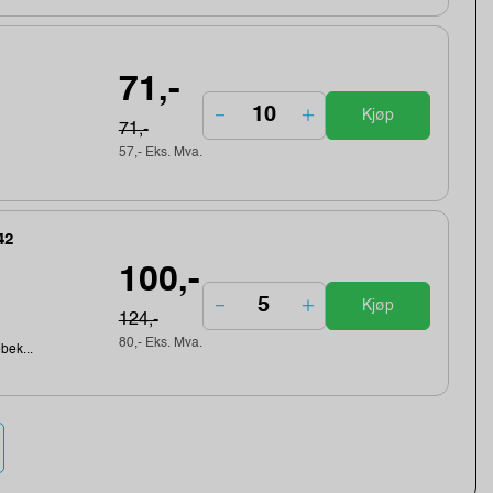
71,-
Kjøp
71,-
57,- Eks. Mva.
42
100,-
Kjøp
124,-
80,- Eks. Mva.
ebek...