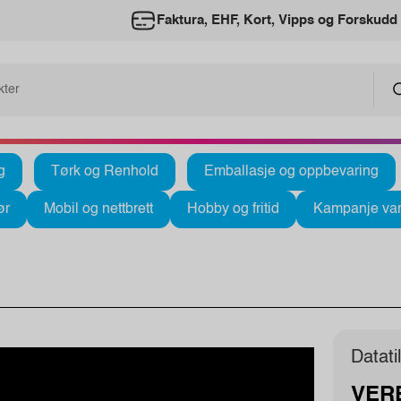
Faktura, EHF, Kort, Vipps og Forskudd
g
Tørk og Renhold
Emballasje og oppbevaring
ør
Mobil og nettbrett
Hobby og fritid
Kampanje var
Datati
VERB