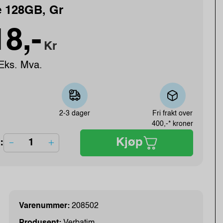
e 128GB, Gr
8,-
Kr
Eks. Mva.
2-3 dager
Fri frakt over
400,-* kroner
Kjøp
:
Varenummer:
208502
Produsent:
Verbatim