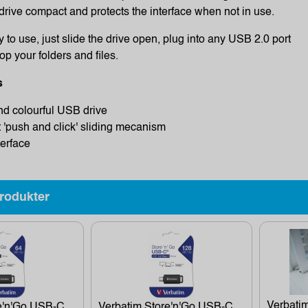
rive compact and protects the interface when not in use.
to use, just slide the drive open, plug into any USB 2.0 port
p your folders and files.
s
d colourful USB drive
'push and click' sliding mecanism
erface
rodukter
Verbati
re'n'Go USB-C
Verbatim Store'n'Go USB-C