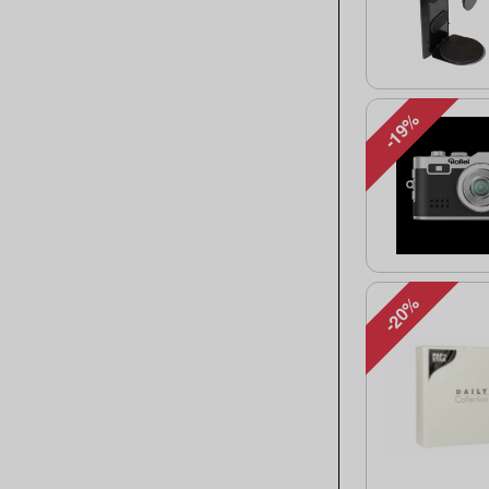
-19%
-20%