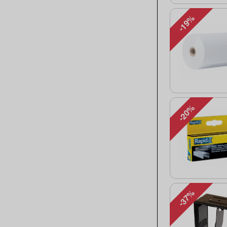
-19%
-20%
-37%