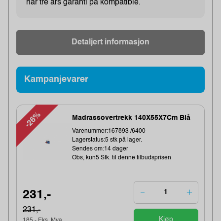
har tre års garanti på kompatible.
Detaljert informasjon
Kampanjevarer
-26%
Madrassovertrekk 140X55X7Cm Blå
Varenummer:167893 /6400
Lagerstatus:5 stk på lager.
Sendes om:14 dager
Obs, kun5 Stk. til denne tilbudsprisen
231,-
231,-
Kjøp
185,- Eks. Mva.