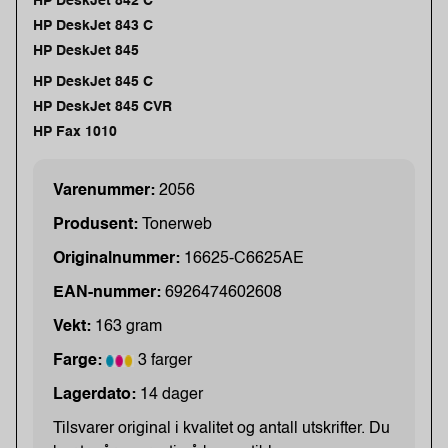
HP DeskJet 842 C
HP DeskJet 843 C
HP DeskJet 845
HP DeskJet 845 C
HP DeskJet 845 CVR
HP Fax 1010
Varenummer:
2056
Produsent:
Tonerweb
Originalnummer:
16625-C6625AE
EAN-nummer:
6926474602608
Vekt:
163 gram
Farge:
3 farger
Lagerdato:
14 dager
Tilsvarer original i kvalitet og antall utskrifter. Du