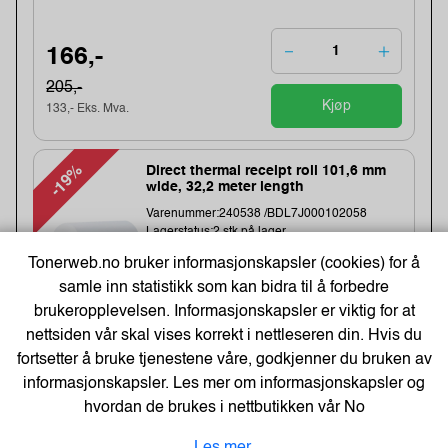
166,-
205,-
Kjøp
133,- Eks. Mva.
-19%
Direct thermal receipt roll 101,6 mm
wide, 32,2 meter length
Varenummer:240538 /BDL7J000102058
Lagerstatus:2 stk på lager.
Sendes om:0-2 dager
Tonerweb.no bruker informasjonskapsler (cookies) for å
Obs, kun2 Stk. til denne tilbudsprisen
samle inn statistikk som kan bidra til å forbedre
Bestillingsvare - Produktet kan ikke bli returnert
eller kansellert etter ordrebek...
brukeropplevelsen. Informasjonskapsler er viktig for at
nettsiden vår skal vises korrekt i nettleseren din. Hvis du
fortsetter å bruke tjenestene våre, godkjenner du bruken av
1 043,-
informasjonskapsler. Les mer om informasjonskapsler og
1283,-
hvordan de brukes i nettbutikken vår
No
Kjøp
834,- Eks. Mva.
Les mer.