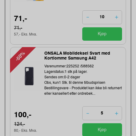
71,-
71,-
Kjøp
57,- Eks. Mva.
-50%
ONSALA Mobildeksel Svart med
Kortlomme Samsung A42
Varenummer:225252 /588562
Lagerstatus:1 stk på lager.
Sendes om:0-2 dager
Obs, kun1 Stk. til denne tilbudsprisen
Bestillingsvare - Produktet kan ikke bli returnert
eller kansellert etter ordrebek...
100,-
124,-
Kjøp
80,- Eks. Mva.