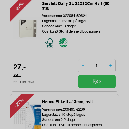
-20%
Serviett Daily 2L 32X32Cm Hvit (50
stk)
Varenummer:322984 /89624
Lagerstatus:123 stk på lager.
Sendes om:1-3 dager
Obs, kun3 Stk. til denne tilbudsprisen
27,-
34,-
Kjøp
22,- Eks. Mva.
-27%
Herma Etikett ~13mm, hvit
Varenummer:209495 /2230
Lagerstatus:10 stk på lager.
Sendes om:0-2 dager
Obs, kun10 Stk. til denne tilbudsprisen