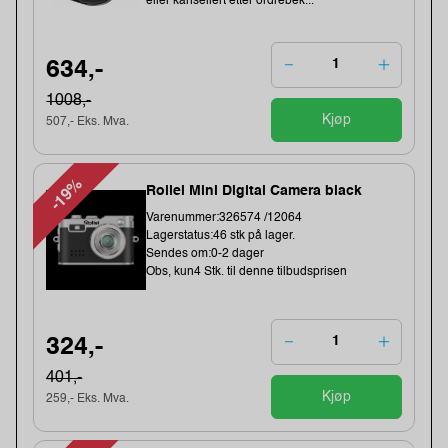
eller kansellert etter ordrebek...
634,-
1008,-
Kjøp
507,- Eks. Mva.
-19%
Rollei Mini Digital Camera black
Varenummer:326574 /12064
Lagerstatus:46 stk på lager.
Sendes om:0-2 dager
Obs, kun4 Stk. til denne tilbudsprisen
324,-
401,-
Kjøp
259,- Eks. Mva.