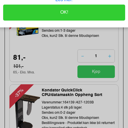
-20%
OK!
Heftestift Tools 13/6 galv (2500)
Varenummer:159457 /11830725
Lagerstatus:49 stk på lager.
Sendes om:1-3 dager
Obs, kun2 Stk. til denne tilbudsprisen
81,-
101,-
Kjøp
65,- Eks. Mva.
-37%
Kondator QuickClick
CPU/datamaskin Oppheng Sort
Varenummer:164139 /427-1203B
Lagerstatus:4 stk på lager.
Sendes om:0-2 dager
Obs, kun2 Stk. til denne tilbudsprisen
Bestillingsvare - Produktet kan ikke bli returnert