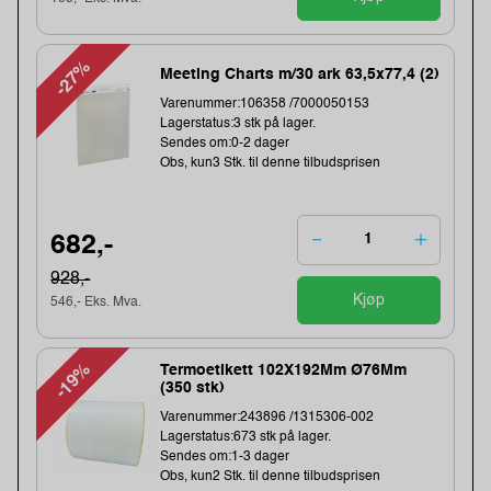
-27%
Meeting Charts m/30 ark 63,5x77,4 (2)
Varenummer:106358 /7000050153
Lagerstatus:3 stk på lager.
Sendes om:0-2 dager
Obs, kun3 Stk. til denne tilbudsprisen
682,-
928,-
Kjøp
546,- Eks. Mva.
-19%
Termoetikett 102X192Mm Ø76Mm
(350 stk)
Varenummer:243896 /1315306-002
Lagerstatus:673 stk på lager.
Sendes om:1-3 dager
Obs, kun2 Stk. til denne tilbudsprisen