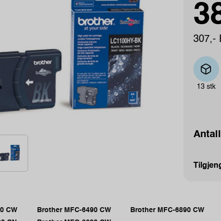
38
307,- 
13 stk
Antall
Tilgjen
90 CW
Brother MFC-6490 CW
Brother MFC-6890 CW