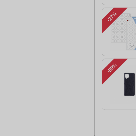
-27%
-50%