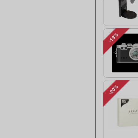
-19%
-20%