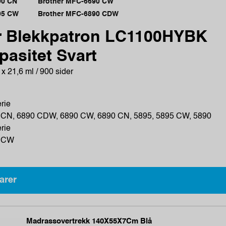
90 CN
Brother MFC-6690 CW
95 CW
Brother MFC-6890 CDW
r Blekkpatron LC1100HYBK
asitet Svart
 x 21,6 ml / 900 sider
rie
 CN, 6890 CDW, 6890 CW, 6890 CN, 5895, 5895 CW, 5890
rie
0 CW
arer
Madrassovertrekk 140X55X7Cm Blå