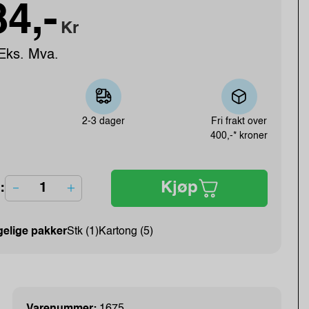
4,-
Kr
Eks. Mva.
2-3 dager
Fri frakt over
400,-* kroner
Kjøp
:
gelige pakker
Stk (1)
Kartong (5)