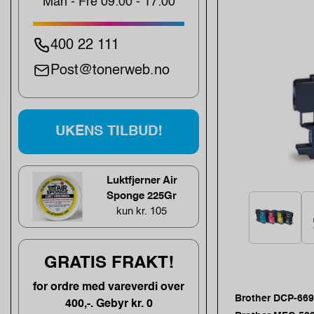
Man - Fre 09:00 - 17:00
400 22 111
Post@tonerweb.no
UKENS TILBUD!
Luktfjerner Air
Sponge 225Gr
kun kr. 105
GRATIS FRAKT!
for ordre med vareverdi over
Brother DCP-66
400,-. Gebyr kr. 0