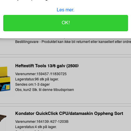
Les mer.
Direct thermal receipt roll 101,6 mm wide, 32,2 meter len
Varenummer:240538 /BDL7J000102058
OK!
Lagerstatus:2 stk på lager.
Sendes om:0-2 dager
Obs, kun2 Stk. til denne tilbudsprisen
Bestillingsvare - Produktet kan ikke bli returnert eller kansellert etter ordr
Heftestift Tools 13/6 galv (2500)
Varenummer:159457 /11830725
Lagerstatus:96 stk på lager.
Sendes om:1-3 dager
Obs, kun2 Stk. til denne tilbudsprisen
Kondator QuickClick CPU/datamaskin Oppheng Sort
Varenummer:164139 /427-1203B
Lagerstatus:4 stk på lager.