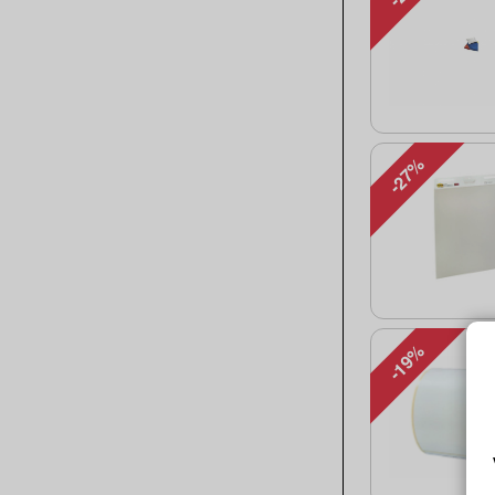
-27%
-19%