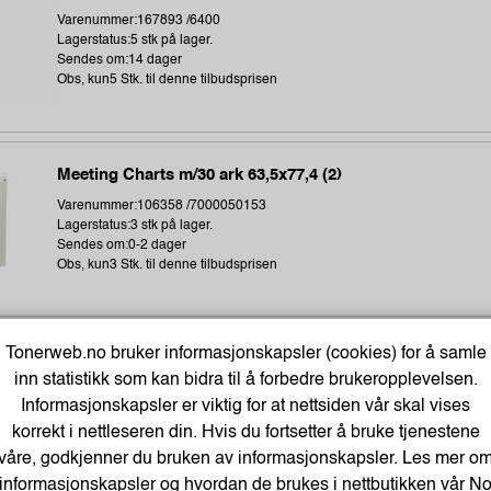
Varenummer:167893 /6400
Lagerstatus:5 stk på lager.
Sendes om:14 dager
Obs, kun5 Stk. til denne tilbudsprisen
Meeting Charts m/30 ark 63,5x77,4 (2)
Varenummer:106358 /7000050153
Lagerstatus:3 stk på lager.
Sendes om:0-2 dager
Obs, kun3 Stk. til denne tilbudsprisen
Tonerweb.no bruker informasjonskapsler (cookies) for å samle
Termoetikett 102X192Mm Ø76Mm (350 stk)
inn statistikk som kan bidra til å forbedre brukeropplevelsen.
Varenummer:243896 /1315306-002
Informasjonskapsler er viktig for at nettsiden vår skal vises
Lagerstatus:1344 stk på lager.
korrekt i nettleseren din. Hvis du fortsetter å bruke tjenestene
Sendes om:1-3 dager
Obs, kun3 Stk. til denne tilbudsprisen
våre, godkjenner du bruken av informasjonskapsler. Les mer o
informasjonskapsler og hvordan de brukes i nettbutikken vår
N