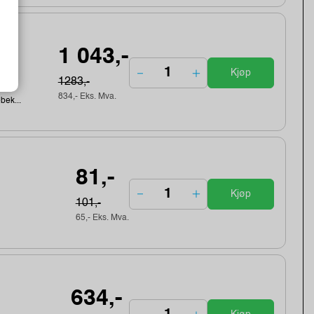
gth
1 043,-
Kjøp
1283,-
834,- Eks. Mva.
ebek...
81,-
Kjøp
101,-
65,- Eks. Mva.
634,-