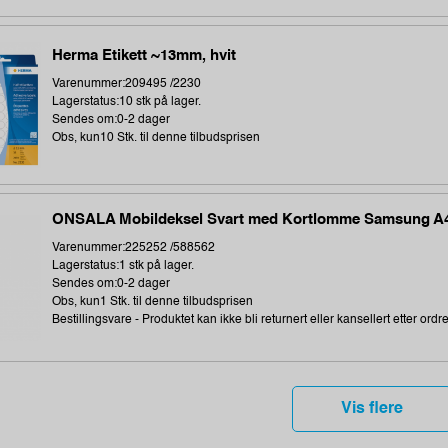
Herma Etikett ~13mm, hvit
Varenummer:209495 /2230
Lagerstatus:10 stk på lager.
Sendes om:0-2 dager
Obs, kun10 Stk. til denne tilbudsprisen
ONSALA Mobildeksel Svart med Kortlomme Samsung A
Varenummer:225252 /588562
Lagerstatus:1 stk på lager.
Sendes om:0-2 dager
Obs, kun1 Stk. til denne tilbudsprisen
Bestillingsvare - Produktet kan ikke bli returnert eller kansellert etter ordr
Vis flere