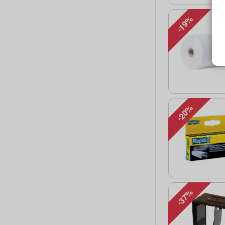
-19%
-20%
-37%