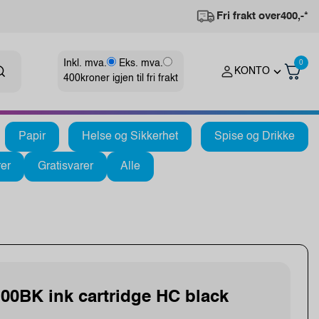
Fri frakt over
400,-*
Inkl. mva.
Eks. mva.
0
KONTO
400
kroner igjen til fri frakt
Papir
Helse og Sikkerhet
Spise og Drikke
er
Gratisvarer
Alle
00BK ink cartridge HC black