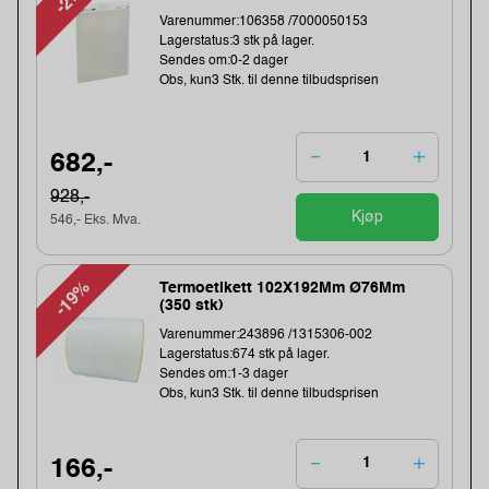
Varenummer:106358 /7000050153
Lagerstatus:3 stk på lager.
Sendes om:0-2 dager
Obs, kun3 Stk. til denne tilbudsprisen
682,-
928,-
Kjøp
546,- Eks. Mva.
-19%
Termoetikett 102X192Mm Ø76Mm
(350 stk)
Varenummer:243896 /1315306-002
Lagerstatus:674 stk på lager.
Sendes om:1-3 dager
Obs, kun3 Stk. til denne tilbudsprisen
166,-