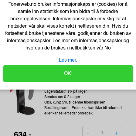
Tonerweb.no bruker informasjonskapsler (cookies) for å
Lagerstatus:49 stk på lager.
Sendes om:1-3 dager
samle inn statistikk som kan bidra til å forbedre
Obs, kun2 Stk. til denne tilbudsprisen
brukeropplevelsen. Informasjonskapsler er viktig for at
nettsiden vår skal vises korrekt i nettleseren din. Hvis du
fortsetter å bruke tjenestene våre, godkjenner du bruken av
81,-
informasjonskapsler. Les mer om informasjonskapsler og
101,-
hvordan de brukes i nettbutikken vår
No
Kjøp
65,- Eks. Mva.
Les mer.
-37%
Kondator QuickClick
OK!
CPU/datamaskin Oppheng Sort
Varenummer:164139 /427-1203B
Lagerstatus:4 stk på lager.
Sendes om:0-2 dager
Obs, kun2 Stk. til denne tilbudsprisen
Bestillingsvare - Produktet kan ikke bli returnert
eller kansellert etter ordrebek...
634,-