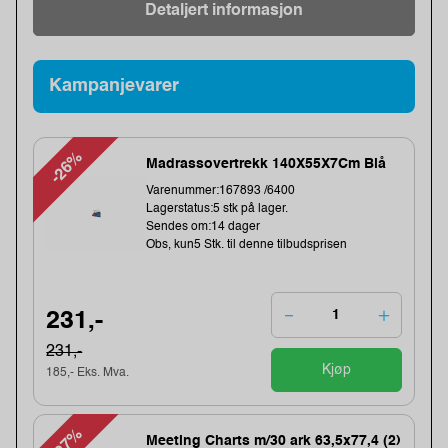
Detaljert informasjon
Kampanjevarer
-26%
Madrassovertrekk 140X55X7Cm Blå
Varenummer:167893 /6400
Lagerstatus:5 stk på lager.
Sendes om:14 dager
Obs, kun5 Stk. til denne tilbudsprisen
231,-
231,-
Kjøp
185,- Eks. Mva.
-27%
Meeting Charts m/30 ark 63,5x77,4 (2)