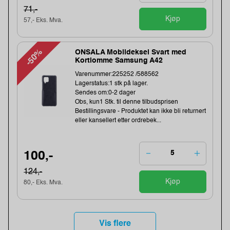
71,-
Kjøp
57,- Eks. Mva.
-50%
ONSALA Mobildeksel Svart med
Kortlomme Samsung A42
Varenummer:225252 /588562
Lagerstatus:1 stk på lager.
Sendes om:0-2 dager
Obs, kun1 Stk. til denne tilbudsprisen
Bestillingsvare - Produktet kan ikke bli returnert
eller kansellert etter ordrebek...
100,-
124,-
Kjøp
80,- Eks. Mva.
Vis flere