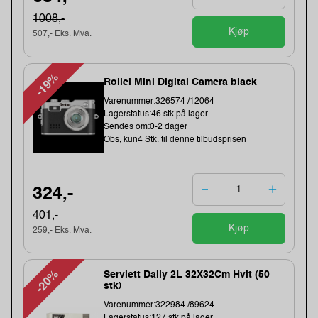
1008,-
Kjøp
507,- Eks. Mva.
-19%
Rollei Mini Digital Camera black
Varenummer:326574 /12064
Lagerstatus:46 stk på lager.
Sendes om:0-2 dager
Obs, kun4 Stk. til denne tilbudsprisen
324,-
401,-
Kjøp
259,- Eks. Mva.
-20%
Serviett Daily 2L 32X32Cm Hvit (50
stk)
Varenummer:322984 /89624
Lagerstatus:127 stk på lager.