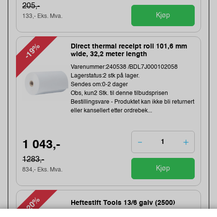
205,-
Kjøp
133,- Eks. Mva.
-19%
Direct thermal receipt roll 101,6 mm
wide, 32,2 meter length
Varenummer:240538 /BDL7J000102058
Lagerstatus:2 stk på lager.
Sendes om:0-2 dager
Obs, kun2 Stk. til denne tilbudsprisen
Bestillingsvare - Produktet kan ikke bli returnert
eller kansellert etter ordrebek...
1 043,-
1283,-
Kjøp
834,- Eks. Mva.
-20%
Heftestift Tools 13/6 galv (2500)
Varenummer:159457 /11830725