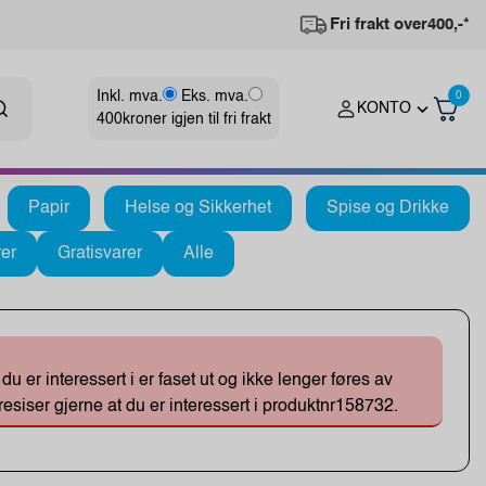
Fri frakt over
400,-*
Inkl. mva.
Eks. mva.
0
KONTO
400
kroner igjen til fri frakt
Papir
Helse og Sikkerhet
Spise og Drikke
er
Gratisvarer
Alle
 er interessert i er faset ut og ikke lenger føres av
esiser gjerne at du er interessert i produktnr158732.