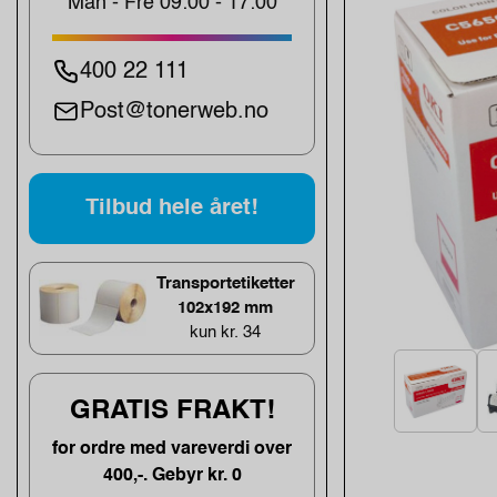
Man - Fre 09:00 - 17:00
400 22 111
Post@tonerweb.no
Tilbud hele året!
Transportetiketter
102x192 mm
kun kr. 34
GRATIS FRAKT!
for ordre med vareverdi over
400,-. Gebyr kr. 0