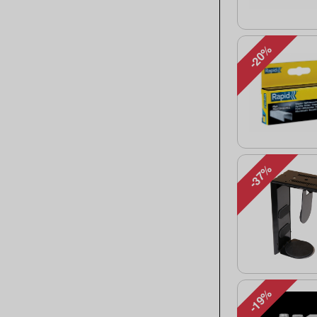
-20%
-37%
-19%