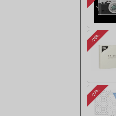
-20%
-27%