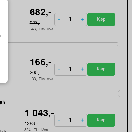
682,-
Kjøp
928,-
546,- Eks. Mva.
m
o
166,-
Kjøp
205,-
133,- Eks. Mva.
gth
1 043,-
Kjøp
1283,-
834,- Eks. Mva.
ebek...