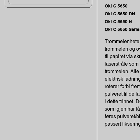
Oki C 5650
Oki C 5650 DN
Oki C 5650 N
Oki C 5650 Serie
Trommelenheten e
trommelen og over
til papiret via s
laserstråle som t
trommelen. Alle 
elektrisk ladnin
roterer forbi fr
pulveret til de 
i dette trinnet. 
som igjen har f
føres pulveret/bi
passert fikserin