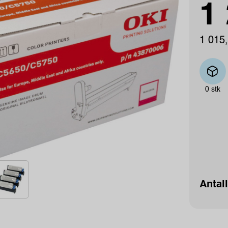
1 
1 015,
0 stk
Antall