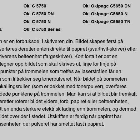
Oki C 5750
Oki Okipage C5650 DN
Oki C 5750 DN
Oki Okipage C5650 N
Oki C 5750 N
Oki Okipage C5650 TN
s
Oki C 5750 Series
r en forbruksdel i skriveren din. Bildet skapes først på
føres deretter enten direkte til papiret (svarthvit-skriver) eller
kriverens belteenhet (fargeskriver). Kort fortalt er det en
egner opp bildet som skal skrives ut, linje for linje på
punkter på trommelen som treffes av laserstrålen får en
g som tiltrekker seg tonerpulveret. Når bildet på trommelen
emkallingsrullen (som er dekket med tonerpulver), overføres
ladede punktene på trommelen. Man kan si at bildet blir fremkalt
Deretter roterer bildet videre, forbi papiret eller belteenheten,
ått en enda sterkere elektrisk lading enn trommelen, og dermed
ldet over der i stedet. Utskriften er ferdig når papiret har
gsenheten der pulveret har smeltet fast i papiret.