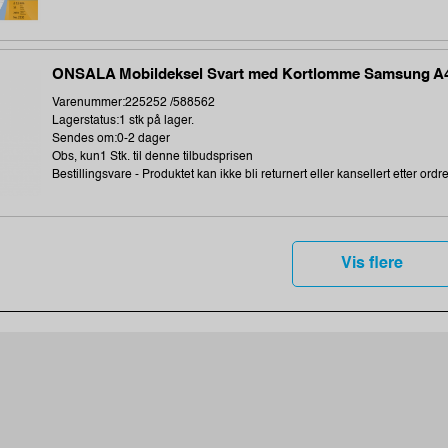
ONSALA Mobildeksel Svart med Kortlomme Samsung A
Varenummer:225252 /588562
Lagerstatus:1 stk på lager.
Sendes om:0-2 dager
Obs, kun1 Stk. til denne tilbudsprisen
Bestillingsvare - Produktet kan ikke bli returnert eller kansellert etter ordr
Vis flere