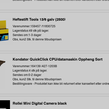
Heftestift Tools 13/6 galv (2500)
Varenummer:159457 /11830725
Lagerstatus:49 stk på lager.
Sendes om:1-3 dager
Obs, kun2 Stk. til denne tilbudsprisen
Kondator QuickClick CPU/datamaskin Oppheng Sort
Varenummer:164139 /427-1203B
Lagerstatus:4 stk på lager.
Sendes om:0-2 dager
Obs, kun2 Stk. til denne tilbudsprisen
Bestillingsvare - Produktet kan ikke bli returnert eller kansellert etter ordr
Rollei Mini Digital Camera black