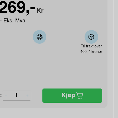
269,-
Kr
- Eks. Mva.
Fri frakt over
400,-* kroner
Kjøp
: