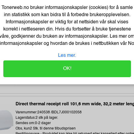
Meeting Charts m/30 ark 63,5x77,4 (2)
Tonerweb.no bruker informasjonskapsler (cookies) for å samle
Varenummer:106358 /7000050153
inn statistikk som kan bidra til å forbedre brukeropplevelsen.
Lagerstatus:3 stk på lager.
Informasjonskapsler er viktig for at nettsiden vår skal vises
Sendes om:0-2 dager
korrekt i nettleseren din. Hvis du fortsetter å bruke tjenestene
Obs, kun3 Stk. til denne tilbudsprisen
våre, godkjenner du bruken av informasjonskapsler. Les mer o
informasjonskapsler og hvordan de brukes i nettbutikken vår
N
Termoetikett 102X192Mm Ø76Mm (350 stk)
Les mer.
Varenummer:243896 /1315306-002
OK!
Lagerstatus:673 stk på lager.
Sendes om:1-3 dager
Obs, kun3 Stk. til denne tilbudsprisen
Direct thermal receipt roll 101,6 mm wide, 32,2 meter len
Varenummer:240538 /BDL7J000102058
Lagerstatus:2 stk på lager.
Sendes om:0-2 dager
Obs, kun2 Stk. til denne tilbudsprisen
Bestillingsvare - Produktet kan ikke bli returnert eller kansellert etter ordr