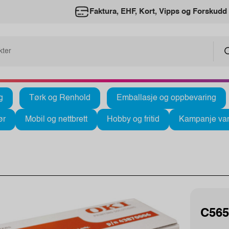
Faktura, EHF, Kort, Vipps og Forskudd
g
Tørk og Renhold
Emballasje og oppbevaring
ør
Mobil og nettbrett
Hobby og fritid
Kampanje var
C565