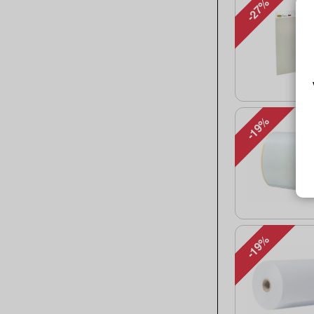
-27%
-19%
-19%