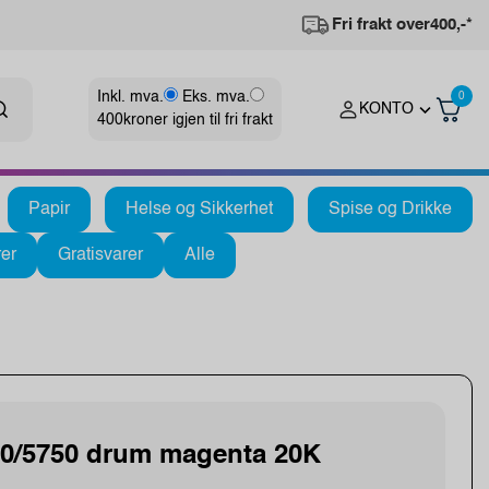
Fri frakt over
400,-*
Inkl. mva.
Eks. mva.
0
KONTO
400
kroner igjen til fri frakt
Papir
Helse og Sikkerhet
Spise og Drikke
er
Gratisvarer
Alle
0/5750 drum magenta 20K