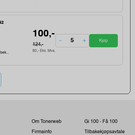
42
100,-
Kjøp
124,-
80,- Eks. Mva.
ebek...
Om Tonerweb
Gi 100 - Få 100
Firmainfo
Tilbakekjøpsavtale