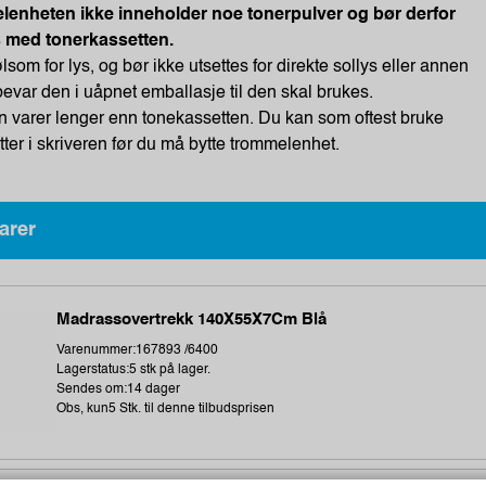
lenheten ikke inneholder noe tonerpulver og bør derfor
s med tonerkassetten.
som for lys, og bør ikke utsettes for direkte sollys eller annen
evar den i uåpnet emballasje til den skal brukes.
varer lenger enn tonekassetten. Du kan som oftest bruke
tter i skriveren før du må bytte trommelenhet.
arer
Madrassovertrekk 140X55X7Cm Blå
Varenummer:167893 /6400
Lagerstatus:5 stk på lager.
Sendes om:14 dager
Obs, kun5 Stk. til denne tilbudsprisen