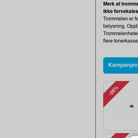
Merk at tromme
ikke forveksle
Trommelen er føl
belysning. Oppb
Trommelenheten 
flere tonerkasse
Kampanjev
-26%