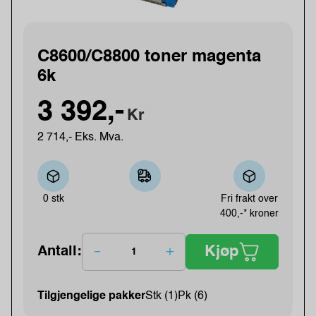
C8600/C8800 toner magenta
6k
3 392,-
Kr
2 714,- Eks. Mva.
0 stk
Fri frakt over
400,-* kroner
Kjøp
Antall:
Tilgjengelige pakker
Stk (1)
Pk (6)