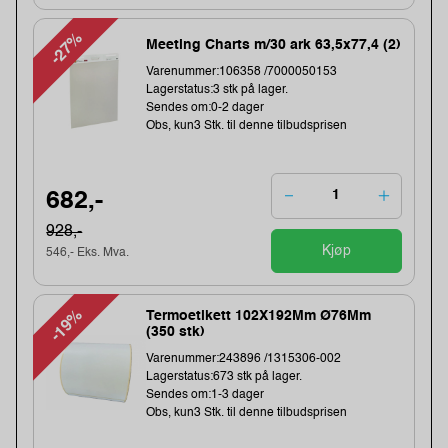
-27%
Meeting Charts m/30 ark 63,5x77,4 (2)
Varenummer:106358 /7000050153
Lagerstatus:3 stk på lager.
Sendes om:0-2 dager
Obs, kun3 Stk. til denne tilbudsprisen
682,-
928,-
Kjøp
546,- Eks. Mva.
-19%
Termoetikett 102X192Mm Ø76Mm
(350 stk)
Varenummer:243896 /1315306-002
Lagerstatus:673 stk på lager.
Sendes om:1-3 dager
Obs, kun3 Stk. til denne tilbudsprisen