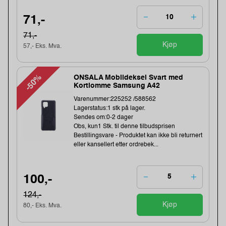
71,-
71,-
Kjøp
57,- Eks. Mva.
-50%
ONSALA Mobildeksel Svart med
Kortlomme Samsung A42
Varenummer:225252 /588562
Lagerstatus:1 stk på lager.
Sendes om:0-2 dager
Obs, kun1 Stk. til denne tilbudsprisen
Bestillingsvare - Produktet kan ikke bli returnert
eller kansellert etter ordrebek...
100,-
124,-
Kjøp
80,- Eks. Mva.