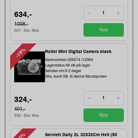
634,-
1008,-
Kjøp
507,- Eks. Mva.
-19%
Rollei Mini Digital Camera black
Varenummer:326574 /12064
Lagerstatus:46 stk på lager.
Sendes om:0-2 dager
Obs, kun4 Stk. til denne tilbudsprisen
324,-
401,-
Kjøp
259,- Eks. Mva.
Serviett Daily 2L 32X32Cm Hvit (50