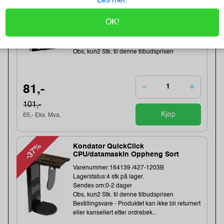
Les mer.
-20%
Heftestift Tools 13/6 galv (2500)
OK!
Varenummer:159457 /11830725
Lagerstatus:49 stk på lager.
Sendes om:1-3 dager
Obs, kun2 Stk. til denne tilbudsprisen
81,-
101,-
Kjøp
65,- Eks. Mva.
-37%
Kondator QuickClick
CPU/datamaskin Oppheng Sort
Varenummer:164139 /427-1203B
Lagerstatus:4 stk på lager.
Sendes om:0-2 dager
Obs, kun2 Stk. til denne tilbudsprisen
Bestillingsvare - Produktet kan ikke bli returnert
eller kansellert etter ordrebek...