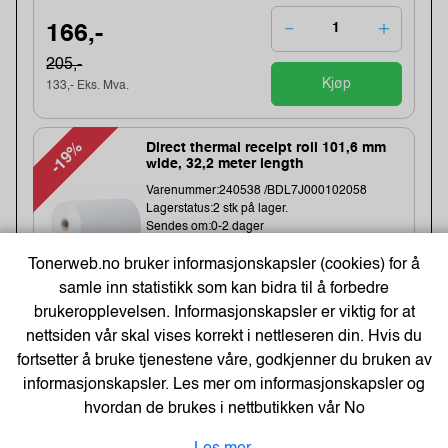
166,-
205,-
Kjøp
133,- Eks. Mva.
-19%
Direct thermal receipt roll 101,6 mm
wide, 32,2 meter length
Varenummer:240538 /BDL7J000102058
Lagerstatus:2 stk på lager.
Sendes om:0-2 dager
Obs, kun2 Stk. til denne tilbudsprisen
Tonerweb.no bruker informasjonskapsler (cookies) for å
Bestillingsvare - Produktet kan ikke bli returnert
eller kansellert etter ordrebek...
samle inn statistikk som kan bidra til å forbedre
brukeropplevelsen. Informasjonskapsler er viktig for at
nettsiden vår skal vises korrekt i nettleseren din. Hvis du
1 043,-
fortsetter å bruke tjenestene våre, godkjenner du bruken av
1283,-
informasjonskapsler. Les mer om informasjonskapsler og
Kjøp
834,- Eks. Mva.
hvordan de brukes i nettbutikken vår
No