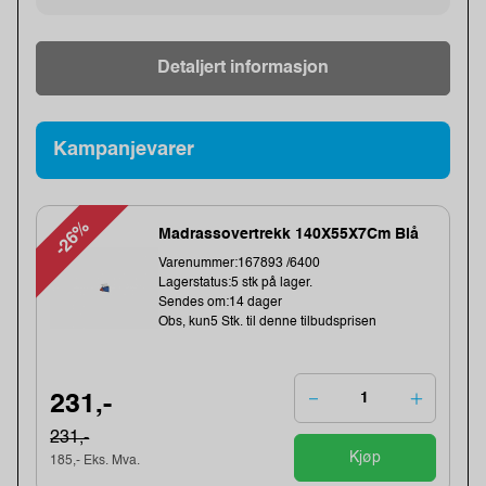
Detaljert informasjon
Kampanjevarer
-26%
Madrassovertrekk 140X55X7Cm Blå
Varenummer:167893 /6400
Lagerstatus:5 stk på lager.
Sendes om:14 dager
Obs, kun5 Stk. til denne tilbudsprisen
231,-
231,-
Kjøp
185,- Eks. Mva.