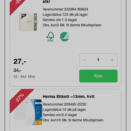
-20%
stk)
Varenummer:322984 /89624
Lagerstatus:123 stk på lager.
Sendes om:1-3 dager
Obs, kun3 Stk. til denne tilbudsprisen
27,-
34,-
Kjøp
22,- Eks. Mva.
-27%
Herma Etikett ~13mm, hvit
Varenummer:209495 /2230
Lagerstatus:10 stk på lager.
Sendes om:0-2 dager
Obs, kun10 Stk. til denne tilbudsprisen