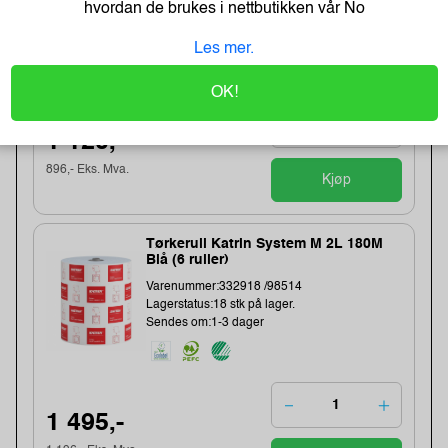
hvordan de brukes i nettbutikken vår
No
Varenummer:240154 /82070
Lagerstatus:8 stk på lager.
Les mer.
Sendes om:1-3 dager
OK!
1 120,-
896,- Eks. Mva.
Kjøp
Tørkerull Katrin System M 2L 180M
Blå (6 ruller)
Varenummer:332918 /98514
Lagerstatus:18 stk på lager.
Sendes om:1-3 dager
1 495,-