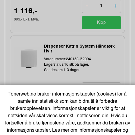
1 116,-
893,- Eks. Mva.
Kjøp
Dispenser Katrin System Håndtørk
Hvit
Varenummer:240153 /82094
Lagerstatus:16 stk på lager.
Sendes om:1-3 dager
1 120,-
Tonerweb.no bruker informasjonskapsler (cookies) for å
samle inn statistikk som kan bidra til å forbedre
896,- Eks. Mva.
Kjøp
brukeropplevelsen. Informasjonskapsler er viktig for at
nettsiden vår skal vises korrekt i nettleseren din. Hvis du
fortsetter å bruke tjenestene våre, godkjenner du bruken av
Dispenser Katrin System Håndtørk
informasjonskapsler. Les mer om informasjonskapsler og
Sort