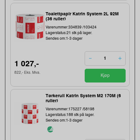
Toalettpapir Katrin System 2L 92M
(36 ruller)
Varenummer:334839 /103424
Lagerstatus:21 stk på lager.
Sendes om:1-3 dager
1 027,-
822,- Eks. Mva.
Kjøp
Tørkerull Katrin System M2 170M (6
ruller)
Varenummer:175227 /58198
Lagerstatus:188 stk på lager.
Sendes om:1-3 dager