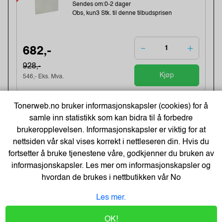
Sendes om:0-2 dager
Obs, kun3 Stk. til denne tilbudsprisen
682,-
928,-
Kjøp
546,- Eks. Mva.
Tonerweb.no bruker informasjonskapsler (cookies) for å
-19%
Termoetikett 102X192Mm Ø76Mm
(350 stk)
samle inn statistikk som kan bidra til å forbedre
Varenummer:243896 /1315306-002
brukeropplevelsen. Informasjonskapsler er viktig for at
Lagerstatus:673 stk på lager.
nettsiden vår skal vises korrekt i nettleseren din. Hvis du
Sendes om:1-3 dager
fortsetter å bruke tjenestene våre, godkjenner du bruken av
Obs, kun2 Stk. til denne tilbudsprisen
informasjonskapsler. Les mer om informasjonskapsler og
hvordan de brukes i nettbutikken vår
No
166,-
Les mer.
205,-
Kjøp
133,- Eks. Mva.
OK!