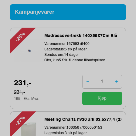
Kampanjevarer
-26%
Madrassovertrekk 140X55X7Cm Blå
Varenummer:167893 /6400
Lagerstatus:5 stk på lager.
Sendes om:14 dager
Obs, kun5 Stk. til denne tilbudsprisen
231,-
231,-
Kjøp
185,- Eks. Mva.
-27%
Meeting Charts m/30 ark 63,5x77,4 (2)
Varenummer:106358 /7000050153
Lagerstatus:3 stk på lager.