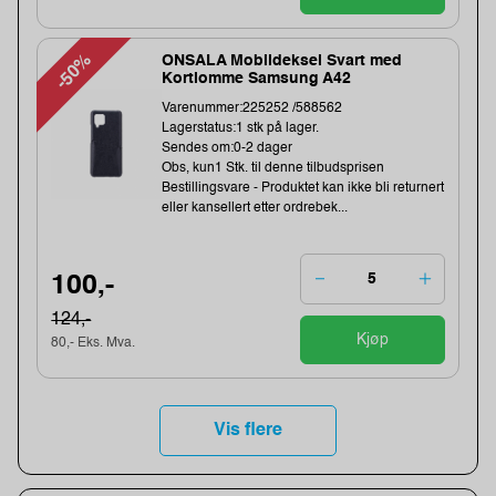
-50%
ONSALA Mobildeksel Svart med
Kortlomme Samsung A42
Varenummer:225252 /588562
Lagerstatus:1 stk på lager.
Sendes om:0-2 dager
Obs, kun1 Stk. til denne tilbudsprisen
Bestillingsvare - Produktet kan ikke bli returnert
eller kansellert etter ordrebek...
100,-
124,-
Kjøp
80,- Eks. Mva.
Vis flere