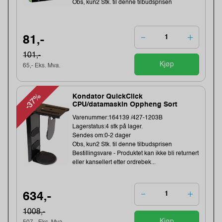
Obs, kun2 Stk. til denne tilbudsprisen
81,-
101,-
Kjøp
65,- Eks. Mva.
-37%
Kondator QuickClick
CPU/datamaskin Oppheng Sort
Varenummer:164139 /427-1203B
Lagerstatus:4 stk på lager.
Sendes om:0-2 dager
Obs, kun2 Stk. til denne tilbudsprisen
Bestillingsvare - Produktet kan ikke bli returnert
eller kansellert etter ordrebek...
634,-
1008,-
Kjøp