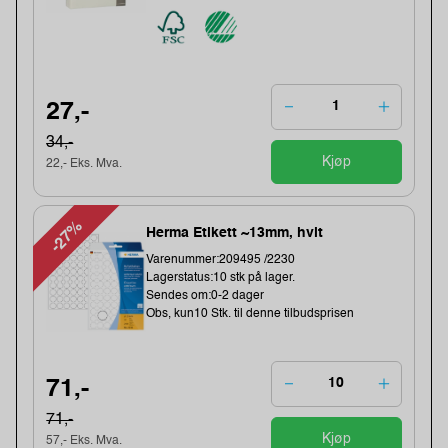
27,-
34,-
Kjøp
22,- Eks. Mva.
-27%
Herma Etikett ~13mm, hvit
Varenummer:209495 /2230
Lagerstatus:10 stk på lager.
Sendes om:0-2 dager
Obs, kun10 Stk. til denne tilbudsprisen
71,-
71,-
Kjøp
57,- Eks. Mva.