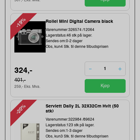
507,- Eks. Mva.
-19%
Rollei Mini Digital Camera black
Varenummer:326574 /12064
Lagerstatus:46 stk på lager.
Sendes om:0-2 dager
Obs, kun4 Stk. til denne tilbudsprisen
324,-
401,-
Kjøp
259,- Eks. Mva.
-20%
Serviett Daily 2L 32X32Cm Hvit (50
stk)
Varenummer:322984 /89624
Lagerstatus:123 stk på lager.
Sendes om:1-3 dager
Obs, kun3 Stk. til denne tilbudsprisen