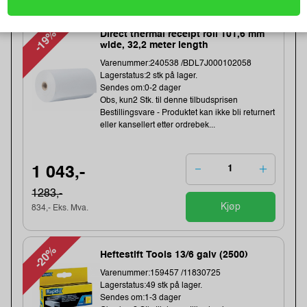
-19%
Direct thermal receipt roll 101,6 mm
wide, 32,2 meter length
Varenummer:240538 /BDL7J000102058
Lagerstatus:2 stk på lager.
Sendes om:0-2 dager
Obs, kun2 Stk. til denne tilbudsprisen
Bestillingsvare - Produktet kan ikke bli returnert
eller kansellert etter ordrebek...
1 043,-
1283,-
Kjøp
834,- Eks. Mva.
-20%
Heftestift Tools 13/6 galv (2500)
Varenummer:159457 /11830725
Lagerstatus:49 stk på lager.
Sendes om:1-3 dager