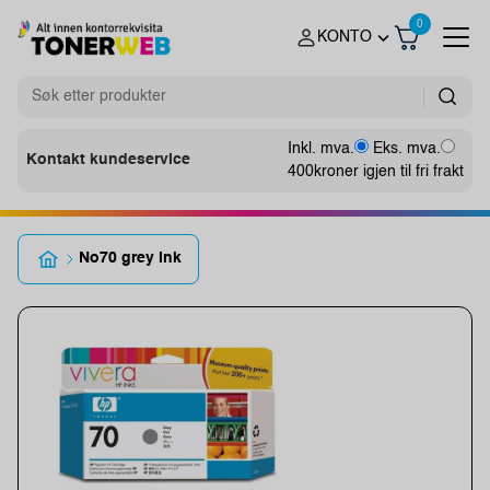
0
KONTO
Inkl. mva.
Eks. mva.
Kontakt kundeservice
400
kroner igjen til fri frakt
No70 grey ink