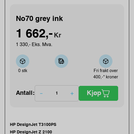
No70 grey ink
1 662,-
Kr
1 330,- Eks. Mva.
0 stk
Fri frakt over
400,-* kroner
Kjøp
Antall:
HP DesignJet T3100PS
HP DesignJet Z 2100