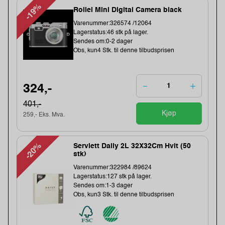
-19%
Rollei Mini Digital Camera black
Varenummer:326574 /12064
Lagerstatus:46 stk på lager.
Sendes om:0-2 dager
Obs, kun4 Stk. til denne tilbudsprisen
324,-
401,-
Kjøp
259,- Eks. Mva.
-20%
Serviett Daily 2L 32X32Cm Hvit (50
stk)
Varenummer:322984 /89624
Lagerstatus:127 stk på lager.
Sendes om:1-3 dager
Obs, kun3 Stk. til denne tilbudsprisen