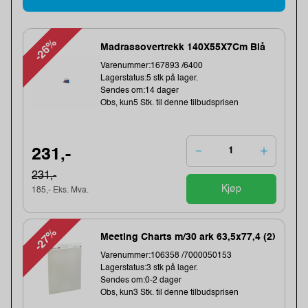
-26%
Madrassovertrekk 140X55X7Cm Blå
Varenummer:167893 /6400
Lagerstatus:5 stk på lager.
Sendes om:14 dager
Obs, kun5 Stk. til denne tilbudsprisen
231,-
231,-
Kjøp
185,- Eks. Mva.
-27%
Meeting Charts m/30 ark 63,5x77,4 (2)
Varenummer:106358 /7000050153
Lagerstatus:3 stk på lager.
Sendes om:0-2 dager
Obs, kun3 Stk. til denne tilbudsprisen