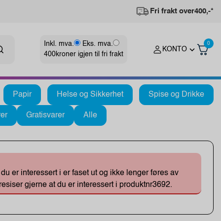
Fri frakt over
400,-*
Inkl. mva.
Eks. mva.
0
KONTO
400
kroner igjen til fri frakt
Papir
Helse og Sikkerhet
Spise og Drikke
er
Gratisvarer
Alle
 er interessert i er faset ut og ikke lenger føres av
esiser gjerne at du er interessert i produktnr3692.