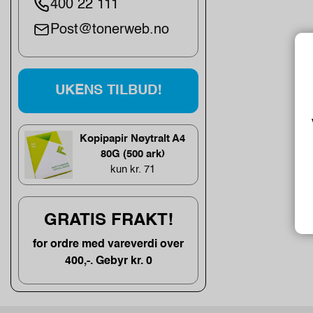
400 22 111
Post@tonerweb.no
UKENS TILBUD!
Kopipapir Nøytralt A4
80G (500 ark)
kun kr. 71
GRATIS FRAKT!
for ordre med vareverdi over
400,-. Gebyr kr. 0