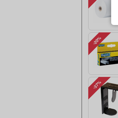
-20%
-37%