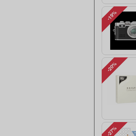
-19%
-20%
-27%