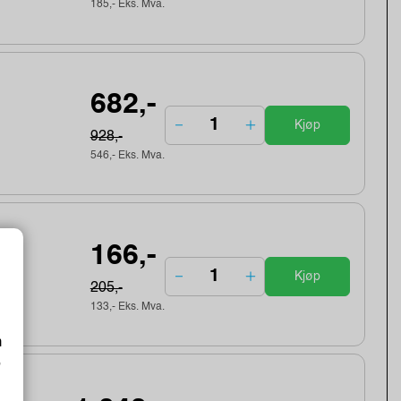
185,- Eks. Mva.
682,-
Kjøp
928,-
546,- Eks. Mva.
166,-
Kjøp
205,-
133,- Eks. Mva.
m
o
gth