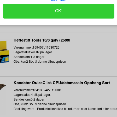
Varenummer:240538 /BDL7J000102058
Lagerstatus:2 stk på lager.
Sendes om:0-2 dager
OK!
Obs, kun2 Stk. til denne tilbudsprisen
Bestillingsvare - Produktet kan ikke bli returnert eller kansellert etter ordr
Heftestift Tools 13/6 galv (2500)
Varenummer:159457 /11830725
Lagerstatus:49 stk på lager.
Sendes om:1-3 dager
Obs, kun2 Stk. til denne tilbudsprisen
Kondator QuickClick CPU/datamaskin Oppheng Sort
Varenummer:164139 /427-1203B
Lagerstatus:4 stk på lager.
Sendes om:0-2 dager
Obs, kun2 Stk. til denne tilbudsprisen
Bestillingsvare - Produktet kan ikke bli returnert eller kansellert etter ordr