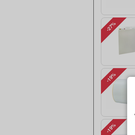
-27%
-19%
-19%