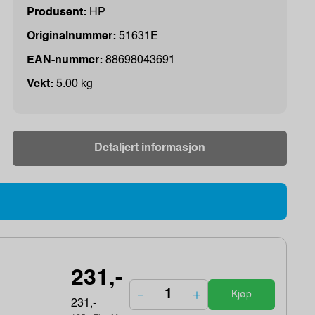
Produsent:
HP
Originalnummer:
51631E
EAN-nummer:
88698043691
Vekt:
5.00 kg
Detaljert informasjon
231,-
Kjøp
231,-