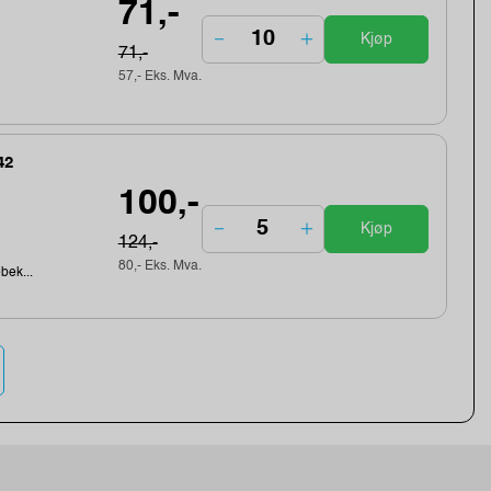
71,-
Kjøp
71,-
57,- Eks. Mva.
42
100,-
Kjøp
124,-
80,- Eks. Mva.
ebek...