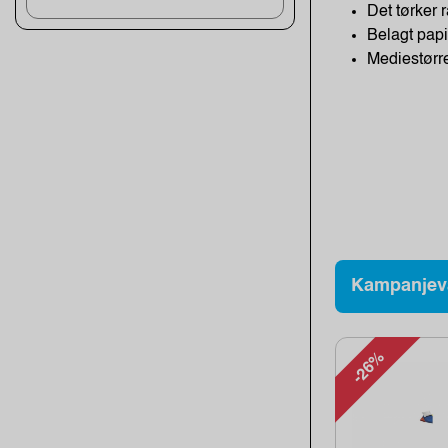
Det tørker 
Belagt papi
Mediestørre
Kampanjev
-26%