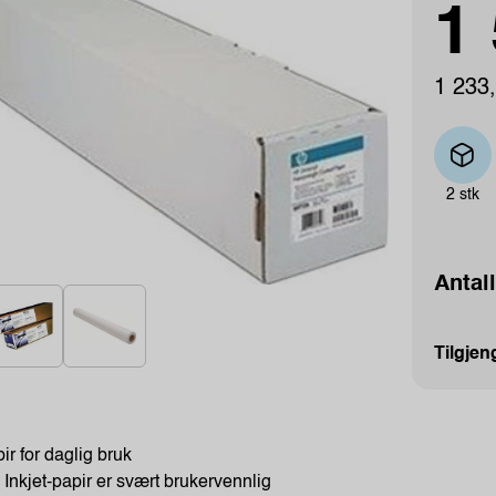
1 
1 233,
2 stk
Antall
Tilgjen
ir for daglig bruk
Inkjet-papir er svært brukervennlig