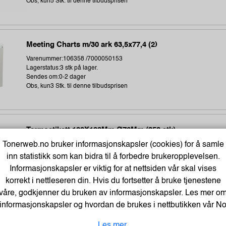
Obs, kun5 Stk. til denne tilbudsprisen
Meeting Charts m/30 ark 63,5x77,4 (2)
Varenummer:106358 /7000050153
Lagerstatus:3 stk på lager.
Sendes om:0-2 dager
Obs, kun3 Stk. til denne tilbudsprisen
Termoetikett 102X192Mm Ø76Mm (350 stk)
Tonerweb.no bruker informasjonskapsler (cookies) for å samle
Varenummer:243896 /1315306-002
Lagerstatus:673 stk på lager.
inn statistikk som kan bidra til å forbedre brukeropplevelsen.
Sendes om:1-3 dager
Informasjonskapsler er viktig for at nettsiden vår skal vises
Obs, kun3 Stk. til denne tilbudsprisen
korrekt i nettleseren din. Hvis du fortsetter å bruke tjenestene
våre, godkjenner du bruken av informasjonskapsler. Les mer o
informasjonskapsler og hvordan de brukes i nettbutikken vår
N
Direct thermal receipt roll 101,6 mm wide, 32,2 meter len
Les mer.