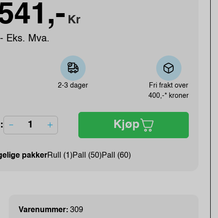
541,-
Kr
- Eks. Mva.
2-3 dager
Fri frakt over
400,-* kroner
Kjøp
:
gelige pakker
Rull (1)
Pall (50)
Pall (60)
Varenummer:
309