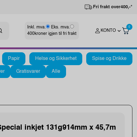
Fri frakt over
400,-*
Inkl. mva.
Eks. mva.
0
KONTO
400
kroner igjen til fri frakt
Papir
Helse og Sikkerhet
Spise og Drikke
er
Gratisvarer
Alle
 Special inkjet 131g914mm x 45,7m