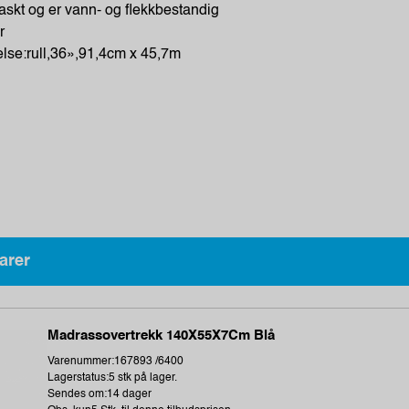
raskt og er vann- og flekkbestandig
r
lse:rull,36»,91,4cm x 45,7m
arer
Madrassovertrekk 140X55X7Cm Blå
Varenummer:167893 /6400
Lagerstatus:5 stk på lager.
Sendes om:14 dager