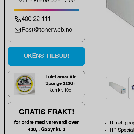
Man - Fre 09:00 - 17:00
400 22 111
Post@tonerweb.no
UKENS TILBUD!
Luktfjerner Air
Sponge 225Gr
kun kr. 105
GRATIS FRAKT!
for ordre med vareverdi over
Rimelig pap
400,-. Gebyr kr. 0
HP Special 