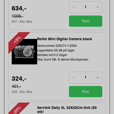
634,-
1008,-
Kjøp
507,- Eks. Mva.
-19%
Rollei Mini Digital Camera black
Varenummer:326574 /12064
Lagerstatus:46 stk på lager.
Sendes om:0-2 dager
Obs, kun4 Stk. til denne tilbudsprisen
324,-
401,-
Kjøp
259,- Eks. Mva.
-20%
Serviett Daily 2L 32X32Cm Hvit (50
stk)