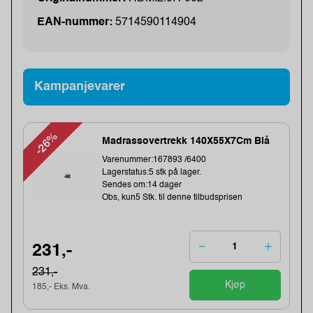
EAN-nummer:
5714590114904
Kampanjevarer
-26%
Madrassovertrekk 140X55X7Cm Blå
Varenummer:167893 /6400
Lagerstatus:5 stk på lager.
Sendes om:14 dager
Obs, kun5 Stk. til denne tilbudsprisen
231,-
231,-
Kjøp
185,- Eks. Mva.