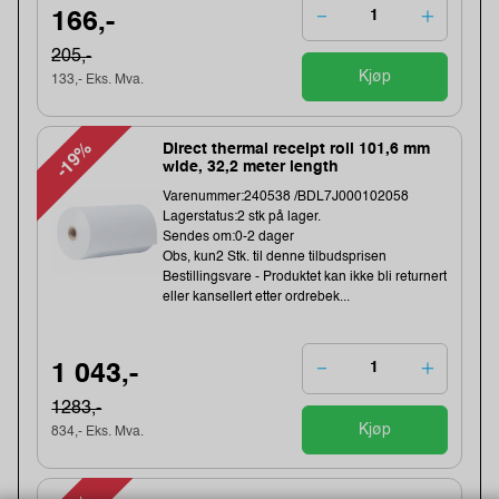
166,-
205,-
Kjøp
133,- Eks. Mva.
-19%
Direct thermal receipt roll 101,6 mm
wide, 32,2 meter length
Varenummer:240538 /BDL7J000102058
Lagerstatus:2 stk på lager.
Sendes om:0-2 dager
Obs, kun2 Stk. til denne tilbudsprisen
Bestillingsvare - Produktet kan ikke bli returnert
eller kansellert etter ordrebek...
1 043,-
1283,-
Kjøp
834,- Eks. Mva.