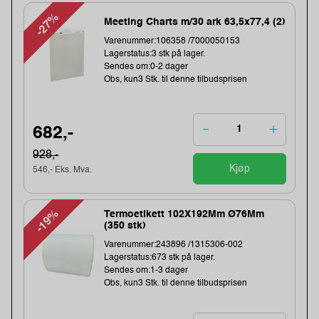
-27%
Meeting Charts m/30 ark 63,5x77,4 (2)
Varenummer:106358 /7000050153
Lagerstatus:3 stk på lager.
Sendes om:0-2 dager
Obs, kun3 Stk. til denne tilbudsprisen
682,-
928,-
Kjøp
546,- Eks. Mva.
-19%
Termoetikett 102X192Mm Ø76Mm
(350 stk)
Varenummer:243896 /1315306-002
Lagerstatus:673 stk på lager.
Sendes om:1-3 dager
Obs, kun3 Stk. til denne tilbudsprisen