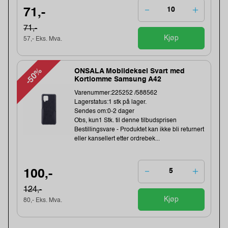
71,-
71,-
Kjøp
57,- Eks. Mva.
-50%
ONSALA Mobildeksel Svart med
Kortlomme Samsung A42
Varenummer:225252 /588562
Lagerstatus:1 stk på lager.
Sendes om:0-2 dager
Obs, kun1 Stk. til denne tilbudsprisen
Bestillingsvare - Produktet kan ikke bli returnert
eller kansellert etter ordrebek...
100,-
124,-
Kjøp
80,- Eks. Mva.