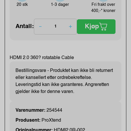
20 stk
1-3 dager
Fri frakt over
400,-* kroner
Kjøp
Antall:
HDMI 2.0 360? rotatable Cable
Bestillingsvare - Produktet kan ikke bli returnert
eller kansellert etter ordrebekreftelse.
Leveringstid kan ikke garanteres. Angreretten
gjelder ikke for denne varen.
Varenummer:
254544
Produsent:
ProXtend
Originalnummer:
HDMI2.0R-002