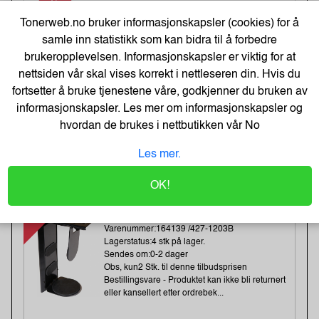
-20%
Heftestift Tools 13/6 galv (2500)
Tonerweb.no bruker informasjonskapsler (cookies) for å
Varenummer:159457 /11830725
Lagerstatus:49 stk på lager.
samle inn statistikk som kan bidra til å forbedre
Sendes om:1-3 dager
brukeropplevelsen. Informasjonskapsler er viktig for at
Obs, kun2 Stk. til denne tilbudsprisen
nettsiden vår skal vises korrekt i nettleseren din. Hvis du
fortsetter å bruke tjenestene våre, godkjenner du bruken av
informasjonskapsler. Les mer om informasjonskapsler og
81,-
hvordan de brukes i nettbutikken vår
No
101,-
Kjøp
Les mer.
65,- Eks. Mva.
OK!
-37%
Kondator QuickClick
CPU/datamaskin Oppheng Sort
Varenummer:164139 /427-1203B
Lagerstatus:4 stk på lager.
Sendes om:0-2 dager
Obs, kun2 Stk. til denne tilbudsprisen
Bestillingsvare - Produktet kan ikke bli returnert
eller kansellert etter ordrebek...