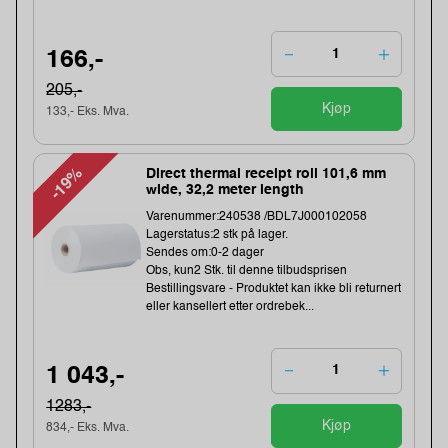
166,-
205,-
Kjøp
133,- Eks. Mva.
-19%
Direct thermal receipt roll 101,6 mm
wide, 32,2 meter length
Varenummer:240538 /BDL7J000102058
Lagerstatus:2 stk på lager.
Sendes om:0-2 dager
Obs, kun2 Stk. til denne tilbudsprisen
Bestillingsvare - Produktet kan ikke bli returnert
eller kansellert etter ordrebek...
1 043,-
1283,-
Kjøp
834,- Eks. Mva.