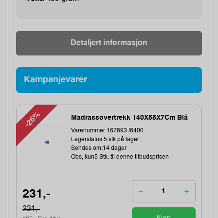
Detaljert informasjon
Kampanjevarer
-26%
Madrassovertrekk 140X55X7Cm Blå
Varenummer:167893 /6400
Lagerstatus:5 stk på lager.
Sendes om:14 dager
Obs, kun5 Stk. til denne tilbudsprisen
231,-
231,-