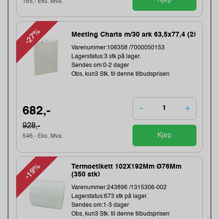
Kjøp
185,- Eks. Mva.
-27%
Meeting Charts m/30 ark 63,5x77,4 (2)
Varenummer:106358 /7000050153
Lagerstatus:3 stk på lager.
Sendes om:0-2 dager
Obs, kun3 Stk. til denne tilbudsprisen
682,-
928,-
Kjøp
546,- Eks. Mva.
-19%
Termoetikett 102X192Mm Ø76Mm
(350 stk)
Varenummer:243896 /1315306-002
Lagerstatus:673 stk på lager.
Sendes om:1-3 dager
Obs, kun3 Stk. til denne tilbudsprisen