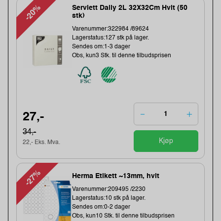
-20%
Serviett Daily 2L 32X32Cm Hvit (50
stk)
Varenummer:322984 /89624
Lagerstatus:127 stk på lager.
Sendes om:1-3 dager
Obs, kun3 Stk. til denne tilbudsprisen
27,-
34,-
Kjøp
22,- Eks. Mva.
-27%
Herma Etikett ~13mm, hvit
Varenummer:209495 /2230
Lagerstatus:10 stk på lager.
Sendes om:0-2 dager
Obs, kun10 Stk. til denne tilbudsprisen