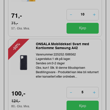
71,-
71,-
Kjøp
57,- Eks. Mva.
-50%
ONSALA Mobildeksel Svart med
Kortlomme Samsung A42
Varenummer:225252 /588562
Lagerstatus:1 stk på lager.
Sendes om:0-2 dager
Obs, kun1 Stk. til denne tilbudsprisen
Bestillingsvare - Produktet kan ikke bli returnert
eller kansellert etter ordrebek...
100,-
124,-
Kjøp
80,- Eks. Mva.