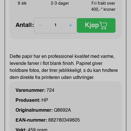
9 stk
2-3 dager
Fri frakt over
400,-* kroner
Kjøp
Antall:
Dette papir har en professionel kvalitet med varme,
levende farver i flot blank finish. Papiret giver
holdbare fotos, der trrer jeblikkeligt, s du kan hndtere
dem direkte fra printeren uden udtvringer.
Varenummer:
724
Produsent:
HP
Originalnummer:
Q8692A
EAN-nummer:
882780349605
Vekt:
459 gram