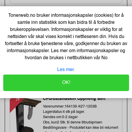
-20%
Heftestift Tools 13/6 galv (2500)
Tonerweb.no bruker informasjonskapsler (cookies) for å
samle inn statistikk som kan bidra til å forbedre
Varenummer:159457 /11830725
Lagerstatus:49 stk på lager.
brukeropplevelsen. Informasjonskapsler er viktig for at
Sendes om:1-3 dager
nettsiden vår skal vises korrekt i nettleseren din. Hvis du
Obs, kun2 Stk. til denne tilbudsprisen
fortsetter å bruke tjenestene våre, godkjenner du bruken av
informasjonskapsler. Les mer om informasjonskapsler og
hvordan de brukes i nettbutikken vår
No
81,-
101,-
Les mer.
Kjøp
65,- Eks. Mva.
OK!
-37%
Kondator QuickClick
CPU/datamaskin Oppheng Sort
Varenummer:164139 /427-1203B
Lagerstatus:4 stk på lager.
Sendes om:0-2 dager
Obs, kun2 Stk. til denne tilbudsprisen
Bestillingsvare - Produktet kan ikke bli returnert