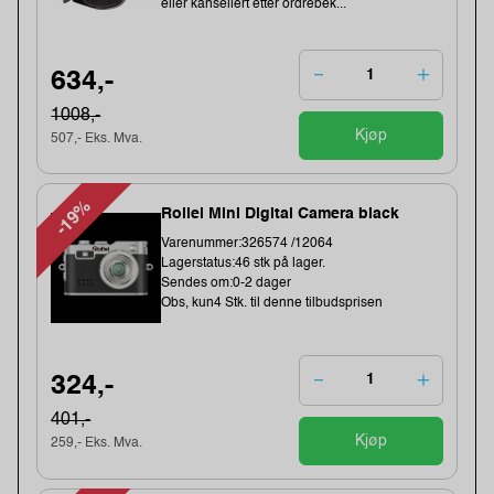
eller kansellert etter ordrebek...
634,-
1008,-
Kjøp
507,- Eks. Mva.
-19%
Rollei Mini Digital Camera black
Varenummer:326574 /12064
Lagerstatus:46 stk på lager.
Sendes om:0-2 dager
Obs, kun4 Stk. til denne tilbudsprisen
324,-
401,-
Kjøp
259,- Eks. Mva.