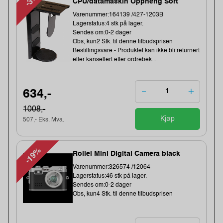
CPU/datamaskin Oppheng Sort
Varenummer:164139 /427-1203B
Lagerstatus:4 stk på lager.
Sendes om:0-2 dager
Obs, kun2 Stk. til denne tilbudsprisen
Bestillingsvare - Produktet kan ikke bli returnert
eller kansellert etter ordrebek...
634,-
1008,-
Kjøp
507,- Eks. Mva.
-19%
Rollei Mini Digital Camera black
Varenummer:326574 /12064
Lagerstatus:46 stk på lager.
Sendes om:0-2 dager
Obs, kun4 Stk. til denne tilbudsprisen