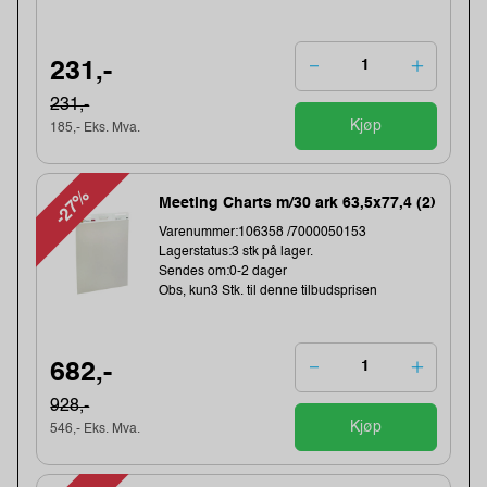
231,-
231,-
Kjøp
185,- Eks. Mva.
-27%
Meeting Charts m/30 ark 63,5x77,4 (2)
Varenummer:106358 /7000050153
Lagerstatus:3 stk på lager.
Sendes om:0-2 dager
Obs, kun3 Stk. til denne tilbudsprisen
682,-
928,-
Kjøp
546,- Eks. Mva.