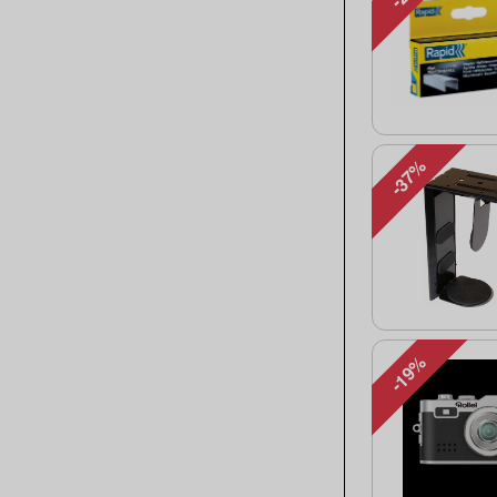
-37%
-19%