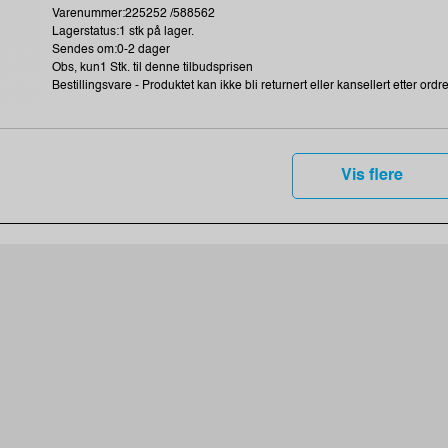
Varenummer:225252 /588562
Lagerstatus:1 stk på lager.
Sendes om:0-2 dager
Obs, kun1 Stk. til denne tilbudsprisen
Bestillingsvare - Produktet kan ikke bli returnert eller kansellert etter ordr
Vis flere