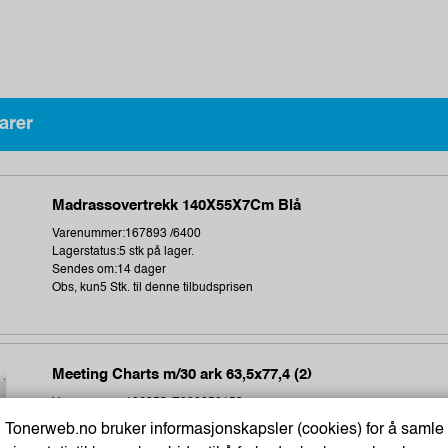
arer
Madrassovertrekk 140X55X7Cm Blå
Varenummer:167893 /6400
Lagerstatus:5 stk på lager.
Sendes om:14 dager
Obs, kun5 Stk. til denne tilbudsprisen
Meeting Charts m/30 ark 63,5x77,4 (2)
Varenummer:106358 /7000050153
Lagerstatus:3 stk på lager.
Tonerweb.no bruker informasjonskapsler (cookies) for å samle
Sendes om:0-2 dager