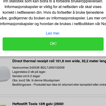
inn statistikk som kan bidra til å forbedre brukeropplevelsen.
Obs, kun3 Stk. til denne tilbudsprisen
Informasjonskapsler er viktig for at nettsiden vår skal vises
korrekt i nettleseren din. Hvis du fortsetter å bruke tjenestene
våre, godkjenner du bruken av informasjonskapsler. Les mer o
Termoetikett 102X192Mm Ø76Mm (350 stk)
informasjonskapsler og hvordan de brukes i nettbutikken vår
N
Varenummer:243896 /1315306-002
Les mer.
Lagerstatus:673 stk på lager.
Sendes om:1-3 dager
Obs, kun3 Stk. til denne tilbudsprisen
OK!
Direct thermal receipt roll 101,6 mm wide, 32,2 meter len
Varenummer:240538 /BDL7J000102058
Lagerstatus:2 stk på lager.
Sendes om:0-2 dager
Obs, kun2 Stk. til denne tilbudsprisen
Bestillingsvare - Produktet kan ikke bli returnert eller kansellert etter ordr
Heftestift Tools 13/6 galv (2500)