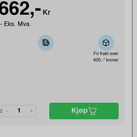
662,-
Kr
- Eks. Mva.
Fri frakt over
400,-* kroner
Kjøp
: