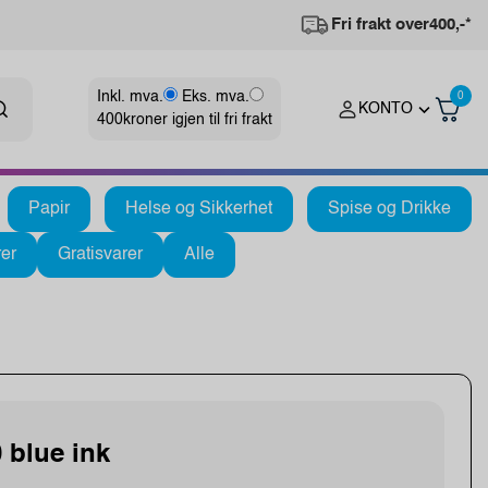
Fri frakt over
400,-*
Inkl. mva.
Eks. mva.
0
KONTO
400
kroner igjen til fri frakt
Papir
Helse og Sikkerhet
Spise og Drikke
er
Gratisvarer
Alle
 blue ink