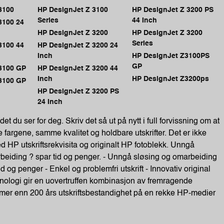
3100
HP DesignJet Z 3100
HP DesignJet Z 3200 PS
Series
44 Inch
3100 24
HP DesignJet Z 3200
HP DesignJet Z 3200
Series
3100 44
HP DesignJet Z 3200 24
Inch
HP DesignJet Z3100PS
GP
3100 GP
HP DesignJet Z 3200 44
Inch
HP DesignJet Z3200ps
3100 GP
HP DesignJet Z 3200 PS
24 Inch
det du ser for deg. Skriv det så ut på nytt i full forvissning om at
fargene, samme kvalitet og holdbare utskrifter. Det er ikke
 HP utskriftsrekvisita og originalt HP fotoblekk. Unngå
beiding ? spar tid og penger. - Unngå sløsing og omarbeiding
d og penger - Enkel og problemfri utskrift - Innovativ original
nologi gir en uovertruffen kombinasjon av fremragende
g mer enn 200 års utskriftsbestandighet på en rekke HP-medier