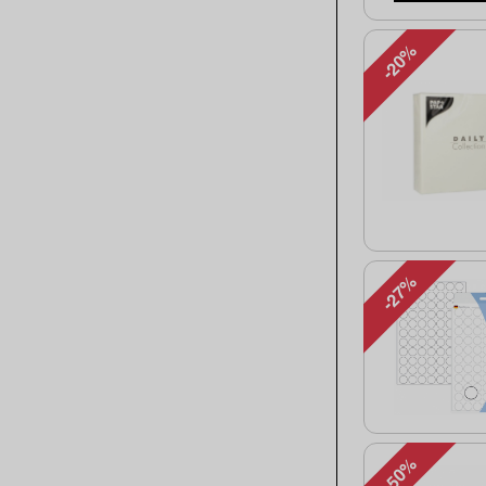
-20%
-27%
-50%