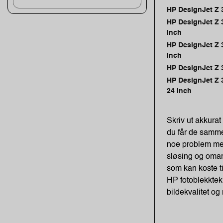
HP DesignJet Z 
HP DesignJet Z 
Inch
HP DesignJet Z 
Inch
HP DesignJet Z 
HP DesignJet Z 
24 Inch
Skriv ut akkurat 
du får de samme 
noe problem med
sløsing og omar
som kan koste ti
HP fotoblekktek
bildekvalitet o