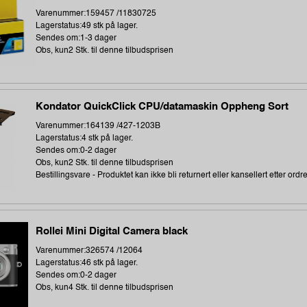
Varenummer:159457 /11830725
Lagerstatus:49 stk på lager.
Sendes om:1-3 dager
Obs, kun2 Stk. til denne tilbudsprisen
Kondator QuickClick CPU/datamaskin Oppheng Sort
Varenummer:164139 /427-1203B
Lagerstatus:4 stk på lager.
Sendes om:0-2 dager
Obs, kun2 Stk. til denne tilbudsprisen
Bestillingsvare - Produktet kan ikke bli returnert eller kansellert etter ordr
Rollei Mini Digital Camera black
Varenummer:326574 /12064
Lagerstatus:46 stk på lager.
Sendes om:0-2 dager
Obs, kun4 Stk. til denne tilbudsprisen