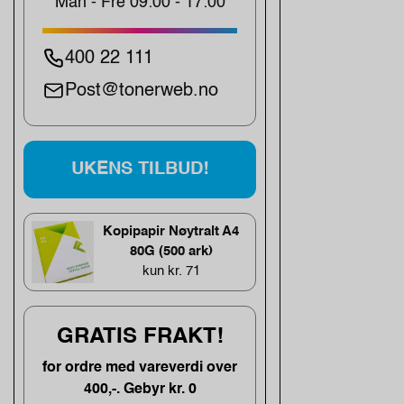
Man - Fre 09:00 - 17:00
400 22 111
Post@tonerweb.no
UKENS TILBUD!
Kopipapir Nøytralt A4
80G (500 ark)
kun kr. 71
GRATIS FRAKT!
for ordre med vareverdi over
400,-. Gebyr kr. 0