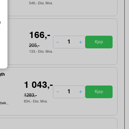
546,- Eks. Mva.
m
o
166,-
Kjøp
205,-
133,- Eks. Mva.
gth
1 043,-
Kjøp
1283,-
834,- Eks. Mva.
ebek...