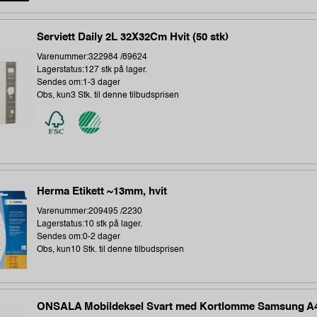
Serviett Daily 2L 32X32Cm Hvit (50 stk)
Varenummer:322984 /89624
Lagerstatus:127 stk på lager.
Sendes om:1-3 dager
Obs, kun3 Stk. til denne tilbudsprisen
Herma Etikett ~13mm, hvit
Varenummer:209495 /2230
Lagerstatus:10 stk på lager.
Sendes om:0-2 dager
Obs, kun10 Stk. til denne tilbudsprisen
ONSALA Mobildeksel Svart med Kortlomme Samsung A