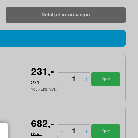
Detaljert informasjon
231,-
Kjøp
231,-
185,- Eks. Mva.
682,-
Kjøp
928,-