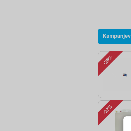
Kampanjev
-26%
-27%