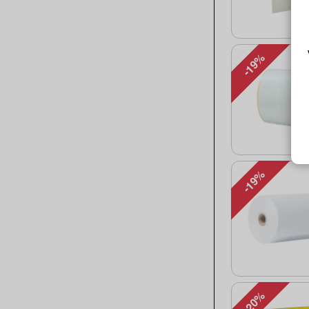
-19%
-19%
-20%