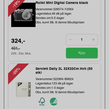
-19%
Rollei Mini Digital Camera black
Varenummer:326574 /12064
Lagerstatus:46 stk på lager.
Sendes om:0-2 dager
Obs, kun4 Stk. til denne tilbudsprisen
324,-
401,-
Kjøp
259,- Eks. Mva.
-20%
Serviett Daily 2L 32X32Cm Hvit (50
stk)
Varenummer:322984 /89624
Lagerstatus:123 stk på lager.
Sendes om:1-3 dager
Obs, kun3 Stk. til denne tilbudsprisen