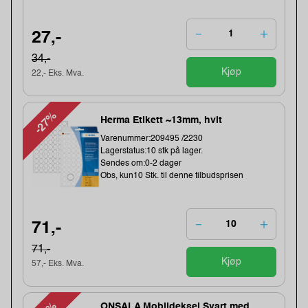
27,-
34,-
Kjøp
22,- Eks. Mva.
-27%
Herma Etikett ~13mm, hvit
Varenummer:209495 /2230
Lagerstatus:10 stk på lager.
Sendes om:0-2 dager
Obs, kun10 Stk. til denne tilbudsprisen
71,-
71,-
Kjøp
57,- Eks. Mva.
ONSALA Mobildeksel Svart med