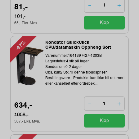
81,-
101,-
Kjøp
65,- Eks. Mva.
-37%
Kondator QuickClick
CPU/datamaskin Oppheng Sort
Varenummer:164139 /427-1203B
Lagerstatus:4 stk på lager.
Sendes om:0-2 dager
Obs, kun2 Stk. til denne tilbudsprisen
Bestillingsvare - Produktet kan ikke bli returnert
eller kansellert etter ordrebek...
634,-
1008,-
Kjøp
507,- Eks. Mva.