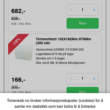
682,-
928,-
Kjøp
546,- Eks. Mva.
-19%
Termoetikett 102X192Mm Ø76Mm
(350 stk)
Varenummer:243896 /1315306-002
Lagerstatus:673 stk på lager.
Sendes om:1-3 dager
Obs, kun2 Stk. til denne tilbudsprisen
166,-
205,-
Kjøp
133,- Eks. Mva.
Tonerweb.no bruker informasjonskapsler (cookies) for å
samle inn statistikk som kan bidra til å forbedre
Direct thermal receipt roll 101,6 mm