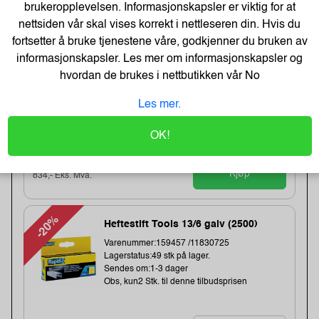
-19%
wide, 32,2 meter length
brukeropplevelsen. Informasjonskapsler er viktig for at
nettsiden vår skal vises korrekt i nettleseren din. Hvis du
Varenummer:240538 /BDL7J000102058
Lagerstatus:2 stk på lager.
fortsetter å bruke tjenestene våre, godkjenner du bruken av
Sendes om:0-2 dager
informasjonskapsler. Les mer om informasjonskapsler og
Obs, kun2 Stk. til denne tilbudsprisen
hvordan de brukes i nettbutikken vår
No
Bestillingsvare - Produktet kan ikke bli returnert
eller kansellert etter ordrebek...
Les mer.
OK!
1 043,-
1283,-
Kjøp
834,- Eks. Mva.
-20%
Heftestift Tools 13/6 galv (2500)
Varenummer:159457 /11830725
Lagerstatus:49 stk på lager.
Sendes om:1-3 dager
Obs, kun2 Stk. til denne tilbudsprisen