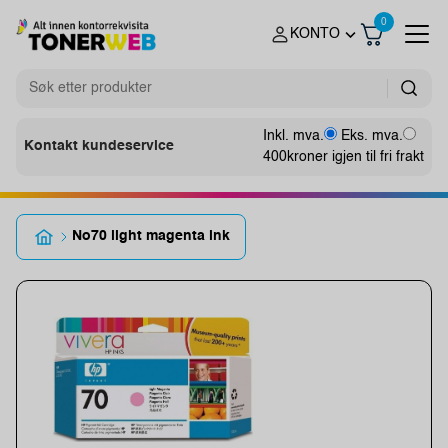
0
KONTO
Inkl. mva.
Eks. mva.
Kontakt kundeservice
400
kroner igjen til fri frakt
No70 light magenta ink