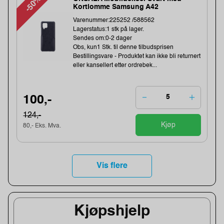
-50%
Kortlomme Samsung A42
Varenummer:225252 /588562
Lagerstatus:1 stk på lager.
Sendes om:0-2 dager
Obs, kun1 Stk. til denne tilbudsprisen
Bestillingsvare - Produktet kan ikke bli returnert
eller kansellert etter ordrebek...
100,-
124,-
Kjøp
80,- Eks. Mva.
Vis flere
Kjøpshjelp