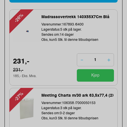
-26%
Madrassovertrekk 140X55X7Cm Blå
Varenummer:167893 /6400
Lagerstatus:5 stk på lager.
Sendes om:14 dager
Obs, kun5 Stk. til denne tilbudsprisen
231,-
231,-
Kjøp
185,- Eks. Mva.
-27%
Meeting Charts m/30 ark 63,5x77,4 (2)
Varenummer:106358 /7000050153
Lagerstatus:3 stk på lager.
Sendes om:0-2 dager
Obs, kun3 Stk. til denne tilbudsprisen