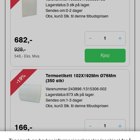
Lagerstatus:3 stk på lager.
Sendes om:0-2 dager
Obs, kun3 Stk. til denne tilbudsprisen
682,-
928,-
Kjøp
546,- Eks. Mva.
-19%
Termoetikett 102X192Mm Ø76Mm
(350 stk)
Varenummer:243896 /1315306-002
Lagerstatus:673 stk på lager.
Sendes om:1-3 dager
Obs, kun3 Stk. til denne tilbudsprisen
166,-
205,-