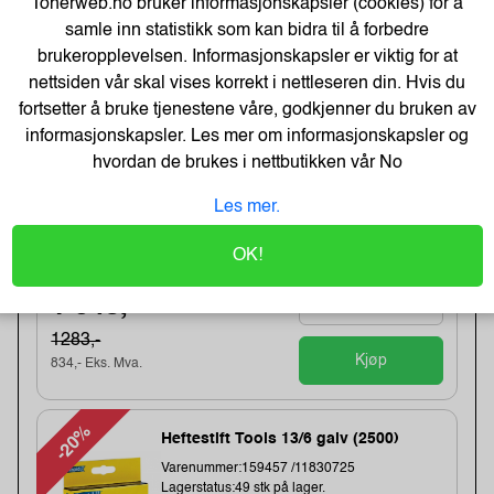
Tonerweb.no bruker informasjonskapsler (cookies) for å
Kjøp
133,- Eks. Mva.
samle inn statistikk som kan bidra til å forbedre
brukeropplevelsen. Informasjonskapsler er viktig for at
-19%
nettsiden vår skal vises korrekt i nettleseren din. Hvis du
Direct thermal receipt roll 101,6 mm
wide, 32,2 meter length
fortsetter å bruke tjenestene våre, godkjenner du bruken av
Varenummer:240538 /BDL7J000102058
informasjonskapsler. Les mer om informasjonskapsler og
Lagerstatus:2 stk på lager.
hvordan de brukes i nettbutikken vår
No
Sendes om:0-2 dager
Obs, kun2 Stk. til denne tilbudsprisen
Les mer.
Bestillingsvare - Produktet kan ikke bli returnert
eller kansellert etter ordrebek...
OK!
1 043,-
1283,-
Kjøp
834,- Eks. Mva.
-20%
Heftestift Tools 13/6 galv (2500)
Varenummer:159457 /11830725
Lagerstatus:49 stk på lager.