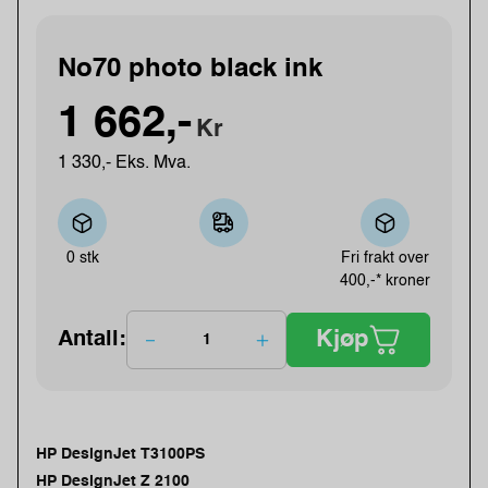
No70 photo black ink
1 662,-
Kr
1 330,- Eks. Mva.
0 stk
Fri frakt over
400,-* kroner
Kjøp
Antall:
HP DesignJet T3100PS
HP DesignJet Z 2100