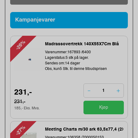
Kampanjevarer
-26%
Madrassovertrekk 140X55X7Cm Blå
Varenummer:167893 /6400
Lagerstatus:5 stk på lager.
Sendes om:14 dager
Obs, kun5 Stk. til denne tilbudsprisen
231,-
231,-
Kjøp
185,- Eks. Mva.
-27%
Meeting Charts m/30 ark 63,5x77,4 (2)
Varenummer:106358 /7000050153