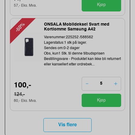
Kjøp
57,- Eks. Mva.
-50%
ONSALA Mobildeksel Svart med
Kortlomme Samsung A42
Varenummer:225252 /588562
Lagerstatus:1 stk på lager.
Sendes om:0-2 dager
Obs, kun1 Stk. til denne tilbudsprisen
Bestillingsvare - Produktet kan ikke bli returnert
eller kansellert etter ordrebek...
100,-
124,-
Kjøp
80,- Eks. Mva.
Vis flere