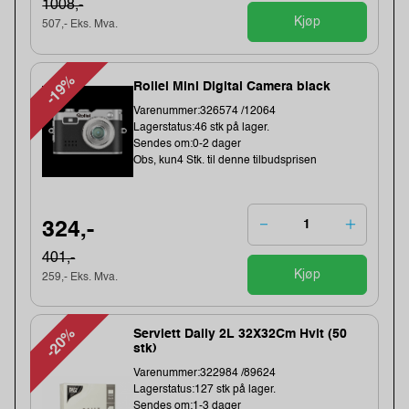
1008,-
Kjøp
507,- Eks. Mva.
-19%
Rollei Mini Digital Camera black
Varenummer:326574 /12064
Lagerstatus:46 stk på lager.
Sendes om:0-2 dager
Obs, kun4 Stk. til denne tilbudsprisen
324,-
401,-
Kjøp
259,- Eks. Mva.
-20%
Serviett Daily 2L 32X32Cm Hvit (50
stk)
Varenummer:322984 /89624
Lagerstatus:127 stk på lager.
Sendes om:1-3 dager