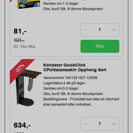
Sendes om:1-3 dager
Obs, kun2 Stk. til denne tilbudsprisen
81,-
101,-
Kjøp
65,- Eks. Mva.
-37%
Kondator QuickClick
CPU/datamaskin Oppheng Sort
Varenummer:164139 /427-1203B
Lagerstatus:4 stk på lager.
Sendes om:0-2 dager
Obs, kun2 Stk. til denne tilbudsprisen
Bestillingsvare - Produktet kan ikke bli returnert
eller kansellert etter ordrebek...
634,-