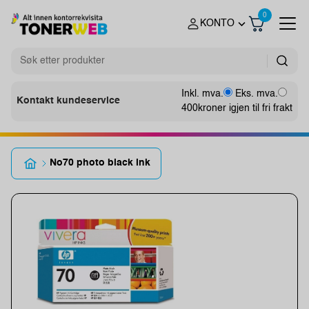
0
KONTO
Inkl. mva.
Eks. mva.
Kontakt kundeservice
400
kroner igjen til fri frakt
No70 photo black ink