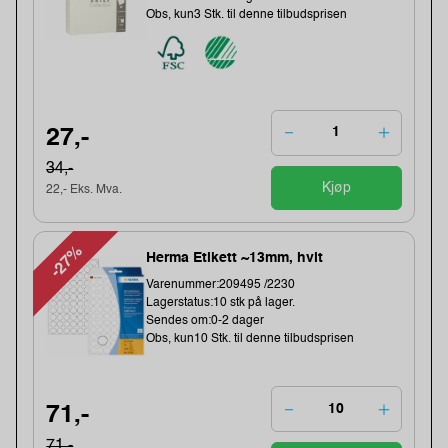
Obs, kun3 Stk. til denne tilbudsprisen
27,-
34,-
Kjøp
22,- Eks. Mva.
-27%
Herma Etikett ~13mm, hvit
Varenummer:209495 /2230
Lagerstatus:10 stk på lager.
Sendes om:0-2 dager
Obs, kun10 Stk. til denne tilbudsprisen
71,-
71,-