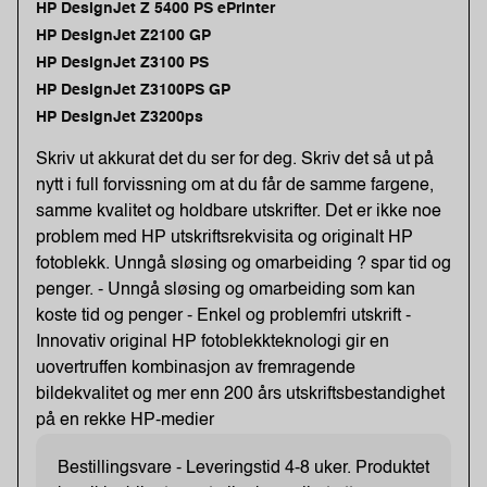
HP DesignJet Z 5400 PS ePrinter
HP DesignJet Z2100 GP
HP DesignJet Z3100 PS
HP DesignJet Z3100PS GP
HP DesignJet Z3200ps
Skriv ut akkurat det du ser for deg. Skriv det så ut på
nytt i full forvissning om at du får de samme fargene,
samme kvalitet og holdbare utskrifter. Det er ikke noe
problem med HP utskriftsrekvisita og originalt HP
fotoblekk. Unngå sløsing og omarbeiding ? spar tid og
penger. - Unngå sløsing og omarbeiding som kan
koste tid og penger - Enkel og problemfri utskrift -
Innovativ original HP fotoblekkteknologi gir en
uovertruffen kombinasjon av fremragende
bildekvalitet og mer enn 200 års utskriftsbestandighet
på en rekke HP-medier
Bestillingsvare - Leveringstid 4-8 uker. Produktet