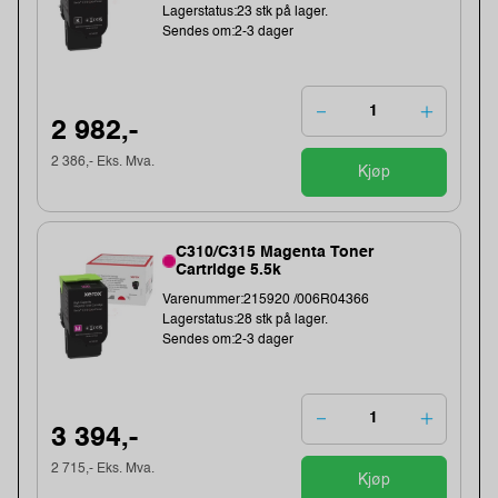
Lagerstatus:23 stk på lager.
Sendes om:2-3 dager
2 982,-
2 386,- Eks. Mva.
Kjøp
C310/C315 Magenta Toner
Cartridge 5.5k
Varenummer:215920 /006R04366
Lagerstatus:28 stk på lager.
Sendes om:2-3 dager
3 394,-
2 715,- Eks. Mva.
Kjøp