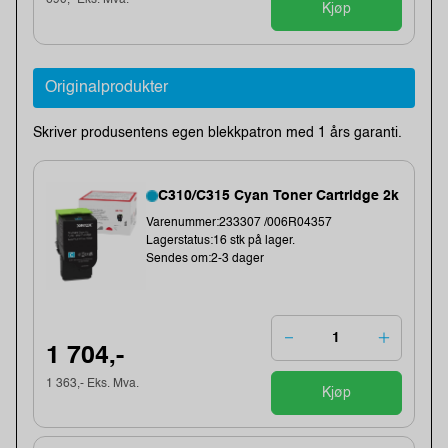
Kjøp
Originalprodukter
Skriver produsentens egen blekkpatron med 1 års garanti.
C310/C315 Cyan Toner Cartridge 2k
Varenummer:233307 /006R04357
Lagerstatus:16 stk på lager.
Sendes om:2-3 dager
1 704,-
1 363,- Eks. Mva.
Kjøp