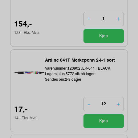
154,-
123,- Eks. Mva.
Kjøp
Artline 041T Merkepenn 2-i-1 sort
Varenummer:128902 /EK-041T BLACK
Lagerstatus:5772 stk på lager.
Sendes om:2-3 dager
17,-
14,- Eks. Mva.
Kjøp