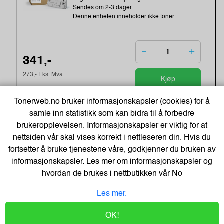
Sendes om:2-3 dager
Denne enheten inneholder ikke toner.
341,-
273,- Eks. Mva.
Kjøp
Tonerweb.no bruker informasjonskapsler (cookies) for å
samle inn statistikk som kan bidra til å forbedre
Best Selgere
brukeropplevelsen. Informasjonskapsler er viktig for at
nettsiden vår skal vises korrekt i nettleseren din. Hvis du
fortsetter å bruke tjenestene våre, godkjenner du bruken av
Tartan Klistrelapper 76x76 gul
informasjonskapsler. Les mer om informasjonskapsler og
Varenummer:225034 /7100296531
hvordan de brukes i nettbutikken vår
No
Lagerstatus:2568 stk på lager.
Sendes om:2-3 dager
Les mer.
OK!