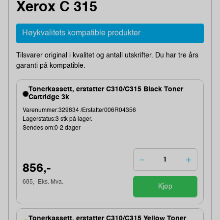
Xerox C 315
Høykvalitets kompatible produkter
Tilsvarer original i kvalitet og antall utskrifter. Du har tre års
garanti på kompatible.
Tonerkassett, erstatter C310/C315 Black Toner
Cartridge 3k
Varenummer:329834 /Erstatter006R04356
Lagerstatus:3 stk på lager.
Sendes om:0-2 dager
856,-
685,- Eks. Mva.
Kjøp
Tonerkassett, erstatter C310/C315 Yellow Toner