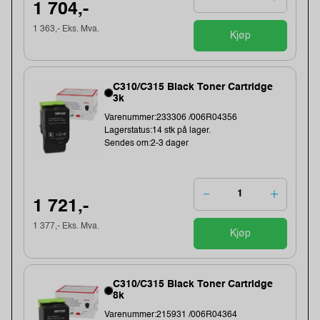
1 704,-
1 363,- Eks. Mva.
Kjøp
C310/C315 Black Toner Cartridge
3k
Varenummer:233306 /006R04356
Lagerstatus:14 stk på lager.
Sendes om:2-3 dager
1 721,-
1 377,- Eks. Mva.
Kjøp
C310/C315 Black Toner Cartridge
8k
Varenummer:215931 /006R04364