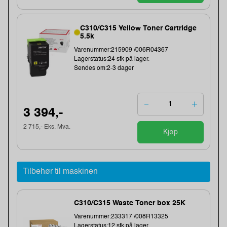
C310/C315 Yellow Toner Cartridge
5.5k
Varenummer:215909 /006R04367
Lagerstatus:24 stk på lager.
Sendes om:2-3 dager
3 394,-
2 715,- Eks. Mva.
Kjøp
Tilbehør til maskinen
C310/C315 Waste Toner box 25K
Varenummer:233317 /008R13325
Lagerstatus:12 stk på lager.