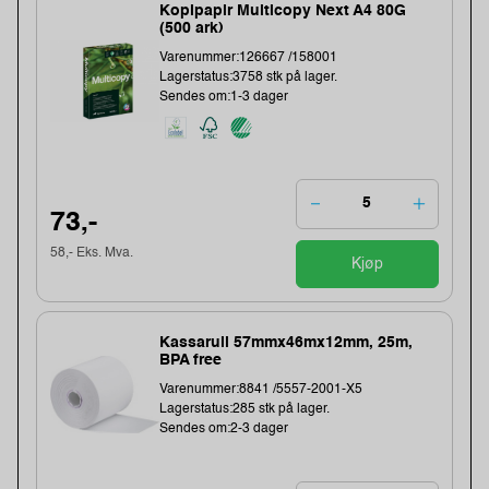
Kopipapir Multicopy Next A4 80G
(500 ark)
Varenummer:126667 /158001
Lagerstatus:3758 stk på lager.
Sendes om:1-3 dager
73,-
58,- Eks. Mva.
Kjøp
Kassarull 57mmx46mx12mm, 25m,
BPA free
Varenummer:8841 /5557-2001-X5
Lagerstatus:285 stk på lager.
Sendes om:2-3 dager