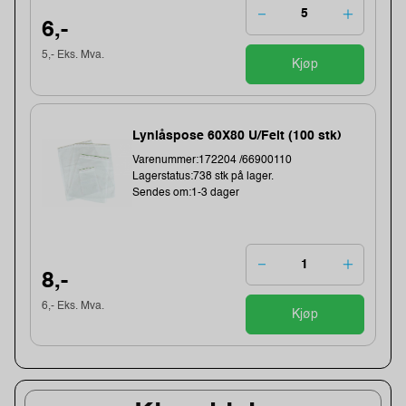
6,-
5,- Eks. Mva.
Kjøp
Lynlåspose 60X80 U/Felt (100 stk)
Varenummer:172204 /66900110
Lagerstatus:738 stk på lager.
Sendes om:1-3 dager
8,-
6,- Eks. Mva.
Kjøp