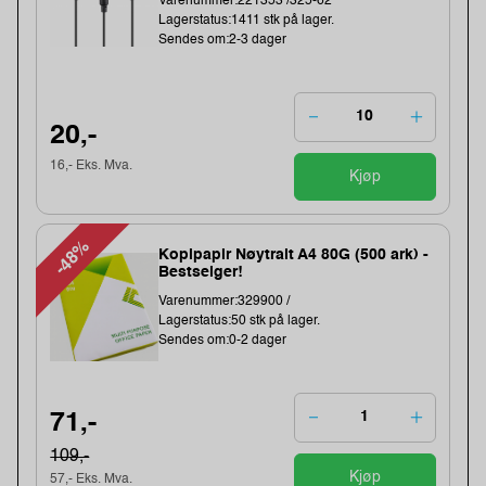
Varenummer:221353 /325-62
Lagerstatus:1411 stk på lager.
Sendes om:2-3 dager
20,-
16,- Eks. Mva.
Kjøp
-48%
Kopipapir Nøytralt A4 80G (500 ark) -
Bestselger!
Varenummer:329900 /
Lagerstatus:50 stk på lager.
Sendes om:0-2 dager
71,-
109,-
Kjøp
57,- Eks. Mva.