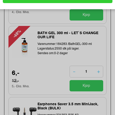
5,-
4,- Eks. Mva.
Kjøp
-48%
BATH GEL 300 ml - LET`S CHANGE
OUR LIFE
Varenummer:184283 /BathGEL-300-ml
Lagerstatus:2550 stk på lager.
Sendes om:0-2 dager
6,-
12,-
Kjøp
5,- Eks. Mva.
Earphones Saver 3.5 mm MiniJack,
Black (BULK)