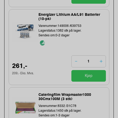
Energizer Lithium AA/L91 Batterier
(10-pk)
Varenummer:149006 /639753
Lagerstatus:1382 stk på lager.
Sendes om:0-2 dager
261,-
209,- Eks. Mva.
Kjøp
Cateringfilm Wrapmaster1000
30Cmx100M (3 stk)
Varenummer:8332 /31C78
Lagerstatus:1450 stk på lager.
Sendes om:1-3 dager