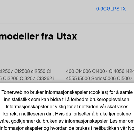
0-9
C
G
L
P
S
T
X
modeller fra Utax
i
2507 Ci
2508 ci
2550 Ci
400 Ci
4006 Ci
4007 Ci
4056 i
42
5 Ci
3206 Ci
3207 Ci
3262 i
4555 i
5000 Series
5006 Ci
5007 
508 ci
352 Ci
3555 i
358 Ci
5056 i
5057 Ci
5057 i
5505 Ci
555
Tonerweb.no bruker informasjonskapsler (cookies) for å samle
inn statistikk som kan bidra til å forbedre brukeropplevelsen.
Informasjonskapsler er viktig for at nettsiden vår skal vises
korrekt i nettleseren din. Hvis du fortsetter å bruke tjenestene
18
CD 1028
CD 1128
CDC 1930
CDC 1935
CDC 194
våre, godkjenner du bruken av informasjonskapsler. Les mer o
45
CD 1455
CD 1465
CDC 1950
CDC 1965
CDC 197
informasjonskapsler og hvordan de brukes i nettbutikken vår
N
620
CDC 1626
CDC 1726
CDC 5520
CDC 5525
CDC 552