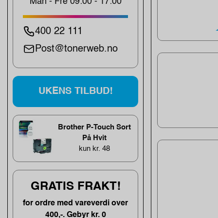
Man - Fre 09:00 - 17:00
400 22 111
Post@tonerweb.no
UKENS TILBUD!
Brother P-Touch Sort
På Hvit
kun kr. 48
GRATIS FRAKT!
for ordre med vareverdi over
400,-. Gebyr kr. 0