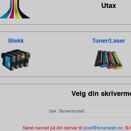
Utax
Blekk
Toner/Laser
Velg din skriverm
Send navnet på din skriver til
post@tonerweb.no
, få