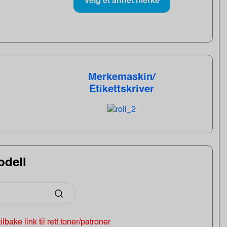
Velg et annet merke
Merkemaskin/
Etikettskriver
odell
 tilbake link til rett toner/patroner