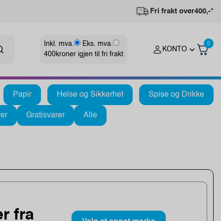
Fri frakt over
400,-*
Inkl. mva.
Eks. mva.
0
KONTO
400
kroner igjen til fri frakt
Papir
Helse og Sikkerhet
Spise og Drikke
er
Gratisvarer
Alle
r fra