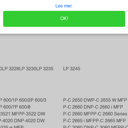
Les mer.
 1765
CDC 1865
CDC 5526 L
CDC 5600 Series
C
OK!
0
LP 3228
LP 3230
LP 3235
LP 3245
P 600/1
P 600/2
P 600/3
P-C 2650 DW
P-C 2655 W MFP
P 600/7
P 600/8
P-C 2660 DN
P-C 2660 i MFP
-3521 MFP
P-3522 DW
P-C 2660 MFP
P-C 2660 Series
P-4020 DN
P-4020 DW
P-C 2665 i MFP
P-C 2665 MFP
4025 w MFP
P-C 3060 DN
P-C 3060 MFP
P-