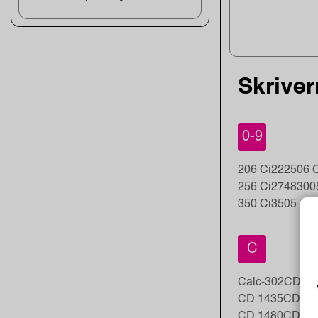
Skriver
0-9
206 Ci
22
2506 C
256 Ci
2748
300
350 Ci
3505 Ci
3
C
Calc-302
CD 10
CD 1435
CD 14
CD 1480
CDC 1