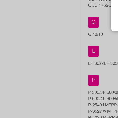
CDC 1755
CDC
G
G 40/10
L
LP 3022
LP 303
P
P 300/3
P 600/0
P 600/4
P 600/5
P-2540 i MFP
P
P-3527 w MFP
P-4020 MFP
P-