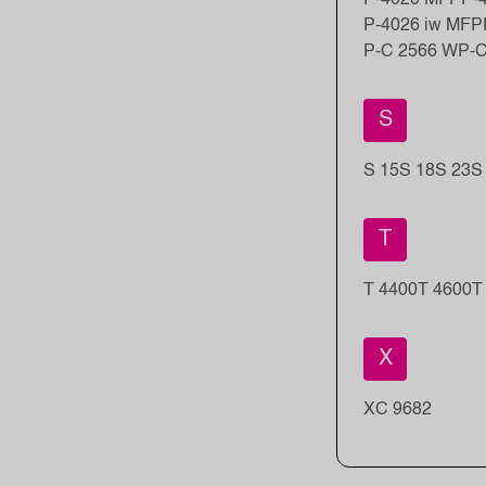
P-4026 iw MFP
P-C 2566 W
P-C
S
S 15
S 18
S 23
S
T
T 4400
T 4600
T
X
XC 9682